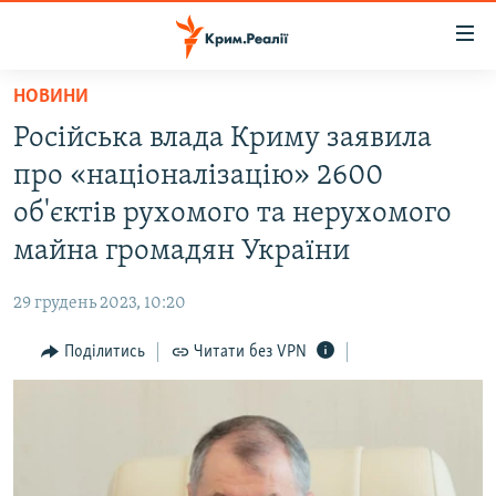
Доступність
посилання
Перейти
НОВИНИ
до
НОВИНИ
Російська влада Криму заявила
основного
ВОДА.КРИМ
матеріалу
про «націоналізацію» 2600
ВІДЕО ТА ФОТО
Перейти
об'єктів рухомого та нерухомого
до
ПОЛІТИКА
майна громадян України
основної
БЛОГИ
навігації
29 грудень 2023, 10:20
Перейти
ПОГЛЯД
до
Поділитись
Читати без VPN
ІНТЕРВ'Ю
пошуку
ВСЕ ЗА ДЕНЬ
СПЕЦПРОЕКТИ
ЯК ОБІЙТИ БЛОКУВАННЯ
ДЕПОРТАЦІЯ