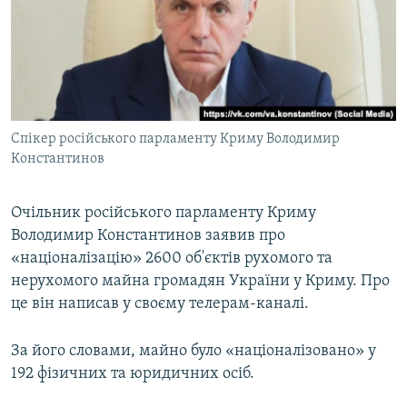
ВІДЕОУРОКИ «ELIFBE»
Русский
СВІДЧЕННЯ ОКУПАЦІЇ
Qırımtatar
УКРАЇНСЬКА ПРОБЛЕМА КРИМУ
ДОЛУЧАЙСЯ!
ІНФОГРАФІКА
Спікер російського парламенту Криму Володимир
Константинов
Усі сайти RFE/RL
Очільник російського парламенту Криму
Володимир Константинов заявив про
«націоналізацію» 2600 об'єктів рухомого та
нерухомого майна громадян України у Криму. Про
це він написав у своєму телерам-каналі.
За його словами, майно було «націоналізовано» у
192 фізичних та юридичних осіб.