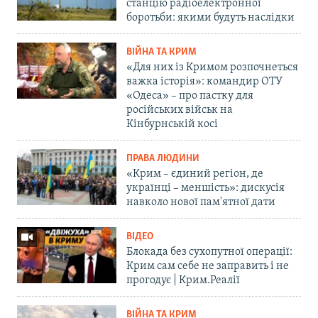
станцію радіоелектронної
боротьби: якими будуть наслідки
ВІЙНА ТА КРИМ
«Для них із Кримом розпочнеться
важка історія»: командир ОТУ
«Одеса» – про пастку для
російських військ на
Кінбурнській косі
ПРАВА ЛЮДИНИ
«Крим – єдиний регіон, де
українці – меншість»: дискусія
навколо нової пам'ятної дати
ВІДЕО
Блокада без сухопутної операції:
Крим сам себе не заправить і не
прогодує | Крим.Реалії
ВІЙНА ТА КРИМ