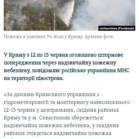
ВІДЕОУРОКИ «ELIFBE»
Русский
СВІДЧЕННЯ ОКУПАЦІЇ
Qırımtatar
УКРАЇНСЬКА ПРОБЛЕМА КРИМУ
Пожежа в ущелині Уч-Кош у Криму. Архівне фото
ДОЛУЧАЙСЯ!
ІНФОГРАФІКА
У Криму з 12 по 15 червня оголошено штормове
попередження через надзвичайну пожежну
Усі сайти RFE/RL
небезпеку, повідомляє російське управління МНС
на території півострова.
«За даними Кримського управління з
гідрометеорології та моніторингу навколишнього
12-15 червня у центральних, східних районах
Криму та у м. Севастополь збережеться
надзвичайна пожежна небезпека, у західних
районах очікується надзвичайна пожежна