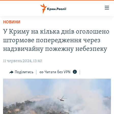
Доступність
посилання
Перейти
НОВИНИ
до
НОВИНИ
У Криму на кілька днів оголошено
основного
ВОДА.КРИМ
матеріалу
штормове попередження через
ВІДЕО ТА ФОТО
Перейти
надзвичайну пожежну небезпеку
до
ПОЛІТИКА
основної
11 червень 2024, 13:40
БЛОГИ
навігації
Перейти
Поділитись
Читати без VPN
ПОГЛЯД
до
ІНТЕРВ'Ю
пошуку
ВСЕ ЗА ДЕНЬ
СПЕЦПРОЕКТИ
ЯК ОБІЙТИ БЛОКУВАННЯ
ДЕПОРТАЦІЯ