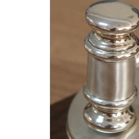
ВІДЕОУРОКИ «ELIFBE»
СВІДЧЕННЯ ОКУПАЦІЇ
УКРАЇНСЬКА ПРОБЛЕМА КРИМУ
ІНФОГРАФІКА