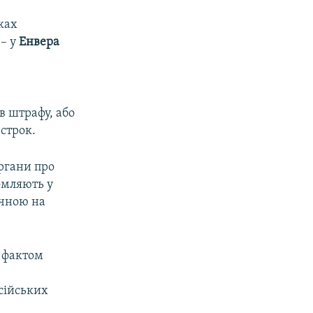
ках
 – у
Енвера
в штрафу, або
 строк.
ргани про
домляють у
ичною на
 фактом
сійських