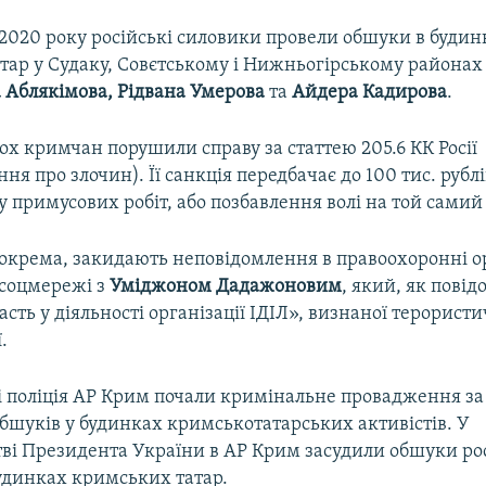
 2020 року російські силовики провели обшуки в будин
тар у Судаку, Совєтському і Нижньогірському районах
а Аблякімова, Рідвана Умерова
та
Айдера Кадирова
.
х кримчан порушили справу за статтею 205.6 КК Росії
ня про злочин). Її санкція передбачає до 100 тис. рублі
у примусових робіт, або позбавлення волі на той самий
зокрема, закидають неповідомлення в правоохоронні о
 соцмережі з
Уміджоном Дадажоновим
, який, як пові
асть у діяльності організації ІДІЛ», визнаної терорист
.
і поліція АР Крим почали кримінальне провадження за
бшуків у будинках кримськотатарських активістів. У
ві Президента України в АР Крим засудили обшуки ро
будинках кримських татар.