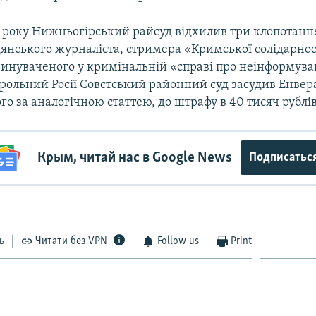
1 року Нижньогірський райсуд відхилив три клопотання
дянського журналіста, стримера «Кримської солідарно
винуваченого у кримінальній «справі про неінформува
рольний Росії Совєтський районний суд засудив Енвера
о за аналогічною статтею, до штрафу в 40 тисяч рублів
Крым, читай нас в Google News
Подписатьс
ь
Читати без VPN
Follow us
Print