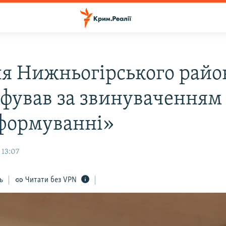
я Нижньогірського райо
фував за звинуваченням
формуванні»
 13:07
ь
Читати без VPN