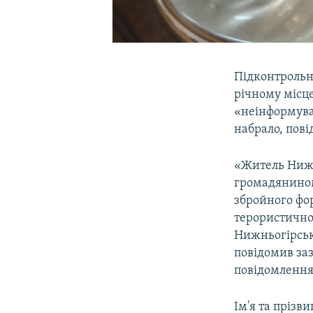
Підконтрольн
річному місц
«неінформува
набрало, пові
«Житель Нижн
громадянином 
збройного фор
терористичної
Нижньогірськ
повідомив заз
повідомлення 
Ім'я та прізв