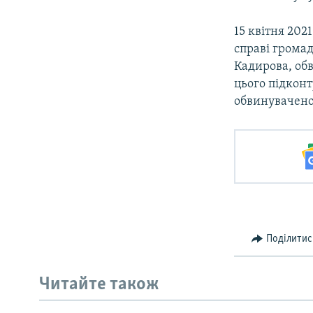
15 квітня 202
справі грома
Кадирова, об
цього підконт
обвинуваченог
Поділитис
Читайте також