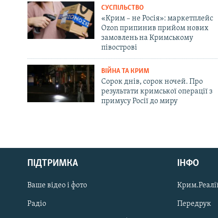
СУСПІЛЬСТВО
«Крим – не Росія»: маркетплейс
Ozon припинив прийом нових
замовлень на Кримському
півострові
ВІЙНА ТА КРИМ
Сорок днів, сорок ночей. Про
результати кримської операції з
примусу Росії до миру
Русский
ПІДТРИМКА
ІНФО
Qırımtatar
Ваше відео і фото
Крим.Реалії
ДОЛУЧАЙСЯ!
Радіо
Передрук