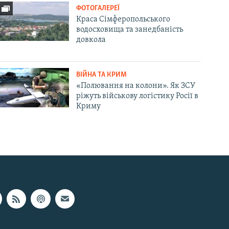
ФОТОГАЛЕРЕЇ
Краса Сімферопольського
водосховища та занедбаність
довкола
ВІЙНА ТА КРИМ
«Полювання на колони». Як ЗСУ
ріжуть військову логістику Росії в
Криму