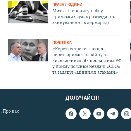
ПРАВА ЛЮДИНИ
Мить – і ти шпигун. Як у
кримських судах розглядають
звинувачення в держзраді
ПОЛІТИКА
«Короткострокова акція
перетворилася на війну на
виснаження»: Як пропаганда РФ
у Криму пояснює невдачі «СВО»
та залякує «мінними атаками»
ДОЛУЧАЙСЯ!
. Про нас