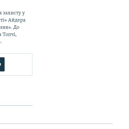
 захисту у
сті» Айдера
ння». До
 Топчі,
.
я