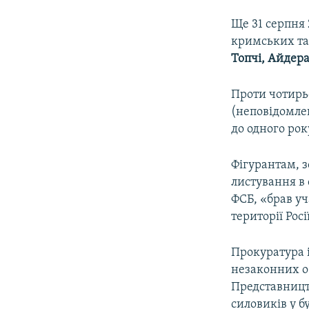
Ще 31 серпня
кримських та
Топчі, Айдер
Проти чотирьо
(неповідомлен
до одного рок
Фігурантам, 
листування в
ФСБ, «брав уч
території Росії
Прокуратура 
незаконних о
Представницт
силовиків у 