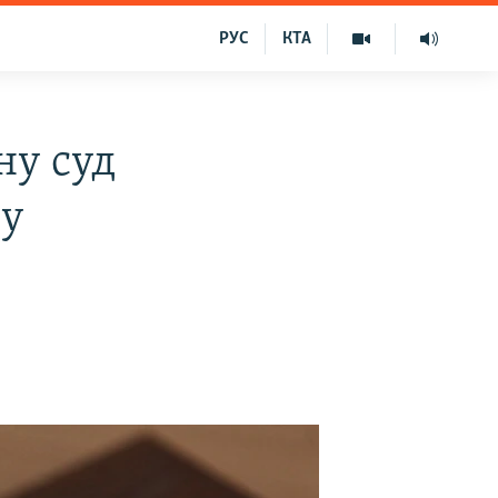
РУС
КТА
ну суд
 у