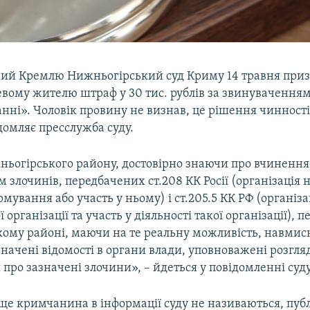
ий Кремлю Нижньогірський суд Криму 14 травня приз
евому жителю штраф у 30 тис. рублів за звинуваченням
нні». Чоловік провину не визнав, це рішення чинності
домляє пресслужба суду.
ьогірського району, достовірно знаючи про вчиненн
злочинів, передбачених ст.208 КК Росії (організація 
мування або участь у ньому) і ст.205.5 КК РФ (організа
 організації та участь у діяльності такої організації), 
ому районі, маючи на те реальну можливість, навмис
начені відомості в органи влади, уповноважені розгля
про зазначені злочини», – йдеться у повідомленні суду
ище кримчанина в інформації суду не називаються, пуб