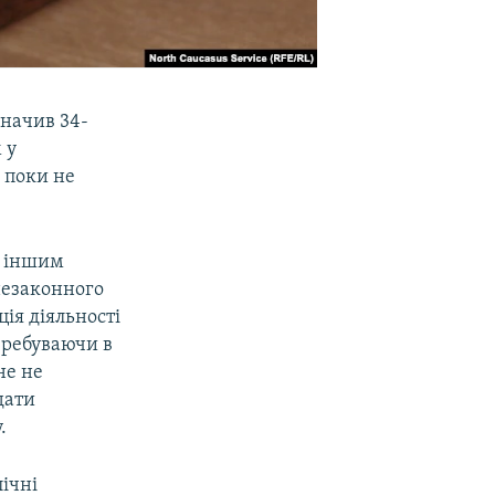
начив 34-
 у
 поки не
я іншим
незаконного
ція діяльності
перебуваючи в
не не
дати
.
лічні