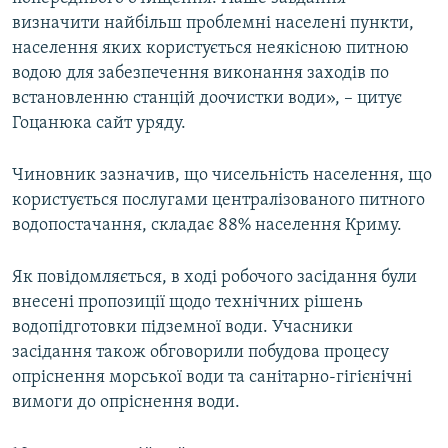
визначити найбільш проблемні населені пункти,
населення яких користується неякісною питною
водою для забезпечення виконання заходів по
встановленню станцій доочистки води», – цитує
Гоцанюка сайт уряду.
Чиновник зазначив, що чисельність населення, що
користується послугами централізованого питного
водопостачання, складає 88% населення Криму.
Як повідомляється, в ході робочого засідання були
внесені пропозиції щодо технічних рішень
водопідготовки підземної води. Учасники
засідання також обговорили побудова процесу
опріснення морської води та санітарно-гігієнічні
вимоги до опріснення води.