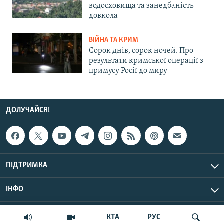
водосховища та занедбаність
довкола
ВІЙНА ТА КРИМ
Сорок днів, сорок ночей. Про
результати кримської операції з
примусу Росії до миру
ДОЛУЧАЙСЯ!
ПІДТРИМКА
ІНФО
© Крим.Реалії, 2026 | Усі права застережено.
КТА
РУС