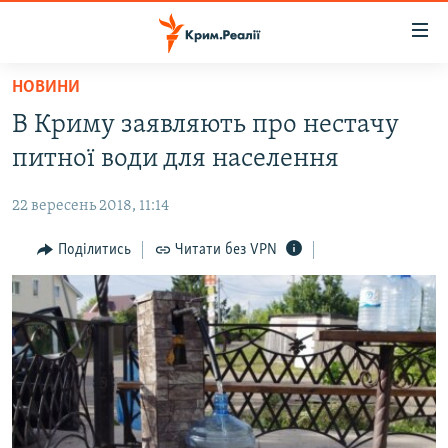
Доступність
посилання
Перейти
НОВИНИ
до
НОВИНИ
В Криму заявляють про нестачу
основного
ВОДА.КРИМ
матеріалу
питної води для населення
ВІДЕО ТА ФОТО
Перейти
до
22 вересень 2018, 11:14
ПОЛІТИКА
основної
БЛОГИ
Поділитись
Читати без VPN
навігації
Перейти
ПОГЛЯД
до
ІНТЕРВ'Ю
пошуку
ВСЕ ЗА ДЕНЬ
СПЕЦПРОЕКТИ
ЯК ОБІЙТИ БЛОКУВАННЯ
ДЕПОРТАЦІЯ