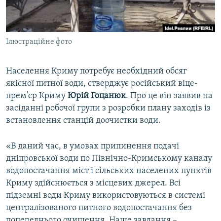
ВІДЕОУРОКИ «ELIFBE»
Русский
СВІДЧЕННЯ ОКУПАЦІЇ
Qırımtatar
Ілюстраційне фото
УКРАЇНСЬКА ПРОБЛЕМА КРИМУ
ДОЛУЧАЙСЯ!
ІНФОГРАФІКА
Населення Криму потребує необхідний обсяг
якісної питної води, стверджує російський віце-
прем'єр Криму
Юрій Гоцанюк
. Про це він заявив на
Усі сайти RFE/RL
засіданні робочої групи з розробки плану заходів із
встановлення станцій доочистки води.
«В даний час, в умовах припинення подачі
дніпровської води по Північно-Кримському каналу
водопостачання міст і сільських населених пунктів
Криму здійснюється з місцевих джерел. Всі
підземні води Криму використовуються в системі
централізованого питного водопостачання без
попереднього очищення. Наше завдання –