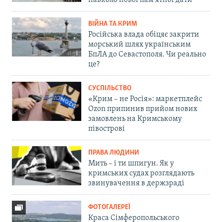
навколо нової пам'ятної дати
ВІЙНА ТА КРИМ
Російська влада обіцяє закрити
морський шлях українським
БпЛА до Севастополя. Чи реально
це?
СУСПІЛЬСТВО
«Крим – не Росія»: маркетплейс
Ozon припинив прийом нових
замовлень на Кримському
півострові
ПРАВА ЛЮДИНИ
Мить – і ти шпигун. Як у
кримських судах розглядають
звинувачення в держзраді
ФОТОГАЛЕРЕЇ
Краса Сімферопольського