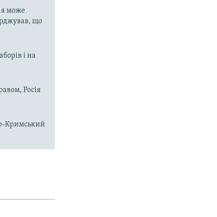
ія може
ерджував, що
аборів і на
равом, Росія
чно-Кримський