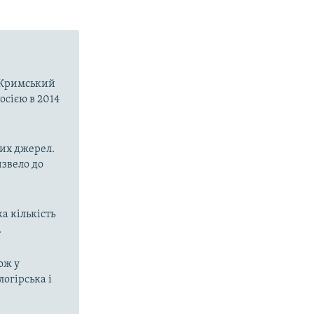
о-Кримський
осією в 2014
них джерел.
извело до
а кількість
.
ож у
огірська і