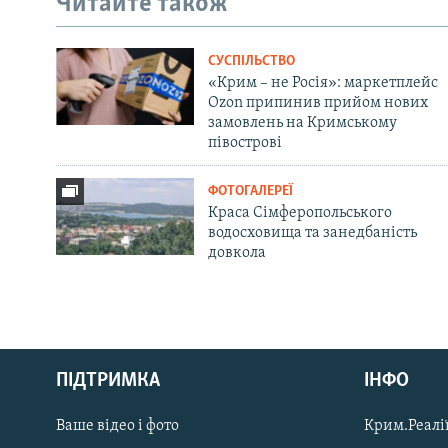
Читайте також
СУСПІЛЬСТВО
«Крим – не Росія»: маркетплейс
Ozon припинив прийом нових
замовлень на Кримському
півострові
ФОТОГАЛЕРЕЇ
Краса Сімферопольського
водосховища та занедбаність
довкола
Русский
ПІДТРИМКА
ІНФО
Qırımtatar
Ваше відео і фото
Крим.Реалії
ДОЛУЧАЙСЯ!