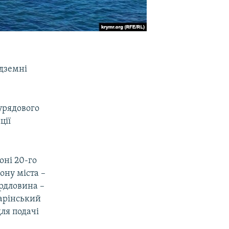
ідземні
урядового
ції
оні 20-го
ону міста –
ердловина –
гарінський
для подачі