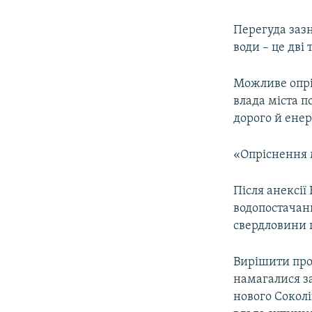
Перегуда заз
води – це дві 
Можливе опрі
влада міста п
дорого й енер
«Опріснення м
Після анексії
водопостачан
свердловини п
Вирішити про
намагалися з
нового Соколі