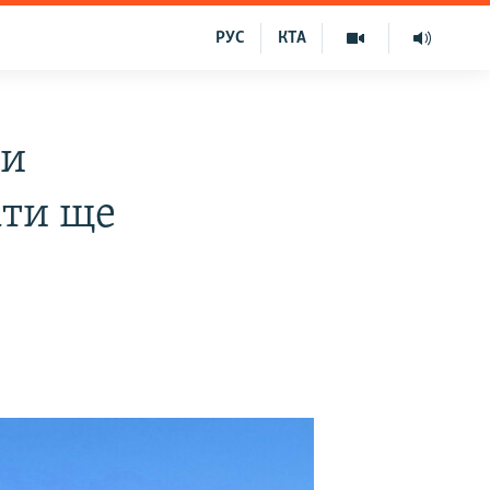
РУС
КТА
ди
ати ще