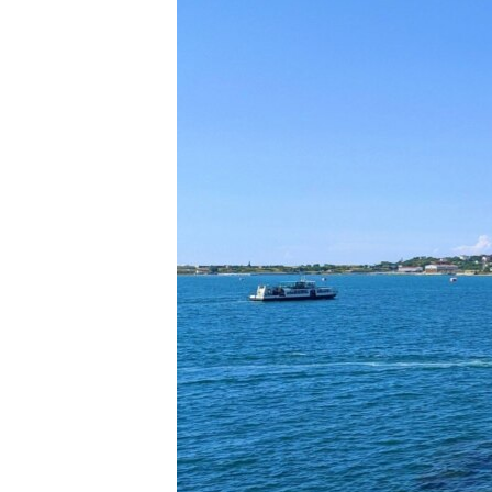
ВІДЕОУРОКИ «ELIFBE»
СВІДЧЕННЯ ОКУПАЦІЇ
УКРАЇНСЬКА ПРОБЛЕМА КРИМУ
ІНФОГРАФІКА