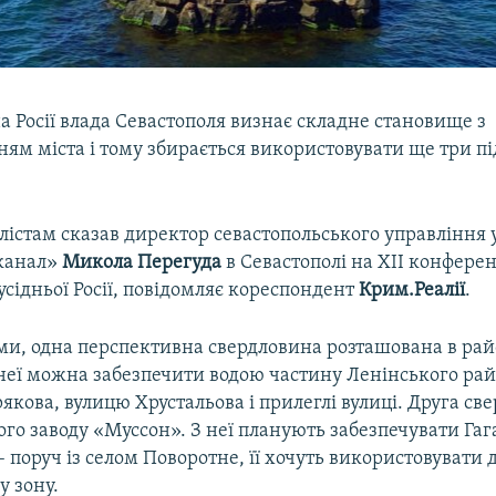
 Росії влада Севастополя визнає складне становище з
ям міста і тому збирається використовувати ще три п
лістам сказав директор севастопольського управління 
оканал»
Микола Перегуда
в Севастополі на XII конферен
усідньої Росії, повідомляє кореспондент
Крим.Реалії
.
ми, одна перспективна свердловина розташована в рай
 неї можна забезпечити водою частину Ленінського рай
якова, вулицю Хрустальова і прилеглі вулиці. Друга св
го заводу «Муссон». З неї планують забезпечувати Га
– поруч із селом Поворотне, її хочуть використовувати 
у зону.