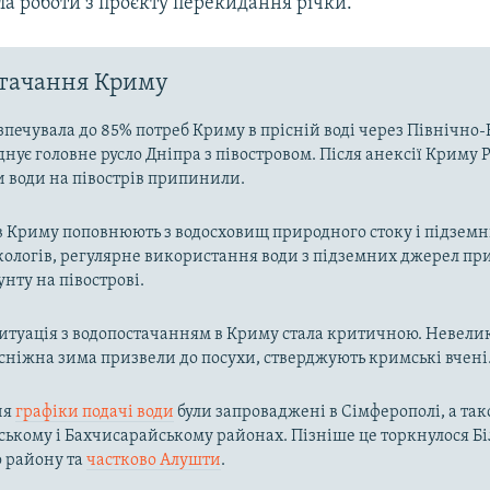
ла роботи з проєкту перекидання річки.
стачання Криму
зпечувала до 85% потреб Криму в прісній воді через Північн
днує головне русло Дніпра з півостровом. Після анексії Криму Р
и води на півострів припинили.
в Криму поповнюють з водосховищ природного стоку і підзем
кологів, регулярне використання води з підземних джерел пр
унту на півострові.
ситуація з водопостачанням в Криму стала критичною. Невелик
осніжна зима призвели до посухи, стверджують кримські вчені
ня
графіки подачі води
були запроваджені в Сімферополі, а так
ькому і Бахчисарайському районах. Пізніше це торкнулося Біл
о району та
частково Алушти
.