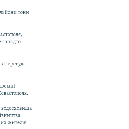
ільйони тонн
астополя,
е занадто
ав Перегуда.
у
дземні
Севастополя.
о водосховища
дівництва
вих жителів