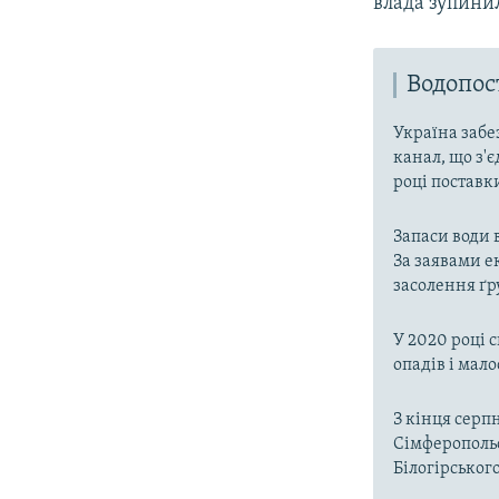
влада зупини
Водопо
Україна забе
канал, що з'є
році поставк
Запаси води 
За заявами е
засолення ґр
У 2020 році 
опадів і мал
З кінця серп
Сімферопольс
Білогірськог