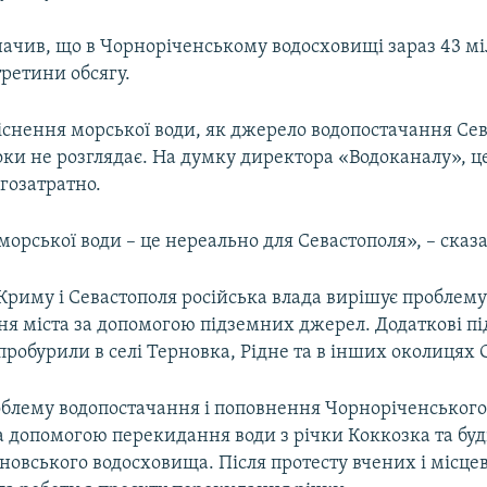
начив, що в Чорноріченському водосховищі зараз 43 м
третини обсягу.
снення морської води, як джерело водопостачання Сев
оки не розглядає. На думку директора «Водоканалу», ц
гозатратно.
орської води – це нереально для Севастополя», – сказ
 Криму і Севастополя російська влада вирішує проблем
ня міста за допомогою підземних джерел. Додаткові пі
робурили в селі Терновка, Рідне та в інших околицях 
блему водопостачання і поповнення Чорноріченськог
а допомогою перекидання води з річки Коккозка та бу
новського водосховища. Після протесту вчених і місце