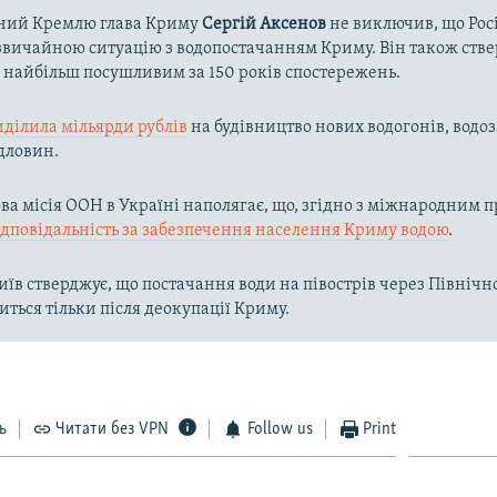
ний Кремлю глава Криму
Сергій Аксенов
не виключив, що Рос
вичайною ситуацію з водопостачанням Криму. Він також ств
в найбільш посушливим за 150 років спостережень.
иділила мільярди рублів
на будівництво нових водогонів, водоз
дловин.
а місія ООН в Україні наполягає, що, згідно з міжнародним п
ідповідальність за забезпечення населення Криму водою
.
їв стверджує, що постачання води на півострів через Півні
иться тільки після деокупації Криму.
ь
Читати без VPN
Follow us
Print