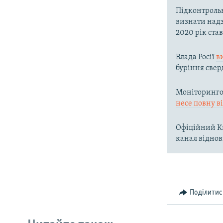
Підконтроль
визнати надз
2020 рік ста
Влада Росії
в
буріння свер
Моніторингов
несе повну в
Офіційний Ки
канал віднов
Поділитис