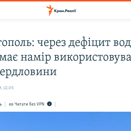
тополь: через дефіцит во
 має намір використовув
вердловини
, 12:05
ь
Читати без VPN