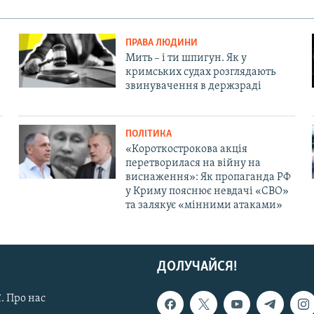
ПРАВА ЛЮДИНИ
Мить – і ти шпигун. Як у
кримських судах розглядають
звинувачення в держзраді
ПОЛІТИКА
«Короткострокова акція
перетворилася на війну на
виснаження»: Як пропаганда РФ
у Криму пояснює невдачі «СВО»
та залякує «мінними атаками»
ДОЛУЧАЙСЯ!
. Про нас