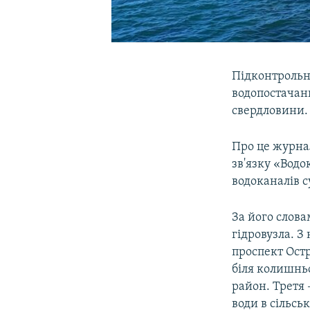
Підконтрольна
водопостачанн
свердловини.
Про це журна
зв'язку «Вод
водоканалів с
За його слова
гідровузла. З
проспект Остр
біля колишньо
район. Третя 
води в сільськ