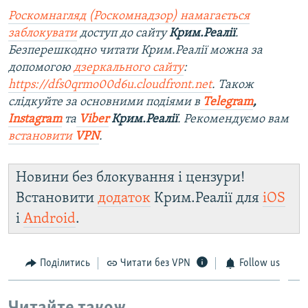
Роскомнагляд (Роскомнадзор) намагається
заблокувати
доступ до сайту
Крим.Реалії
.
Безперешкодно читати Крим.Реалії можна за
допомогою
дзеркального сайту
:
https://dfs0qrmo00d6u.cloudfront.net
. Також
слідкуйте за основними подіями в
Telegram
,
Instagram
та
Viber
Крим.Реалії
. Рекомендуємо вам
встановити
VPN
.
Новини без блокування і цензури!
Встановити
додаток
Крим.Реалії для
iOS
і
Android
.
Поділитись
Читати без VPN
Follow us