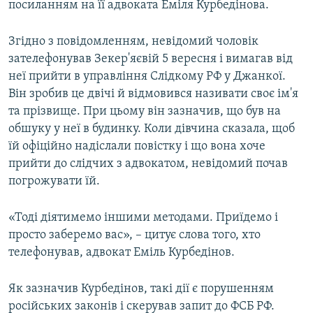
посиланням на її адвоката Еміля Курбедінова.
ВІДЕОУРОКИ «ELIFBE»
Русский
СВІДЧЕННЯ ОКУПАЦІЇ
Згідно з повідомленням, невідомий чоловік
Qırımtatar
зателефонував Зекер'яєвій 5 вересня і вимагав від
УКРАЇНСЬКА ПРОБЛЕМА КРИМУ
неї прийти в управління Слідкому РФ у Джанкої.
ДОЛУЧАЙСЯ!
ІНФОГРАФІКА
Він зробив це двічі й відмовився називати своє ім'я
та прізвище. При цьому він зазначив, що був на
обшуку у неї в будинку. Коли дівчина сказала, щоб
їй офіційно надіслали повістку і що вона хоче
Усі сайти RFE/RL
прийти до слідчих з адвокатом, невідомий почав
погрожувати їй.
«Тоді діятимемо іншими методами. Приїдемо і
просто заберемо вас», – цитує слова того, хто
телефонував, адвокат Еміль Курбедінов.
Як зазначив Курбедінов, такі дії є порушенням
російських законів і скерував запит до ФСБ РФ.