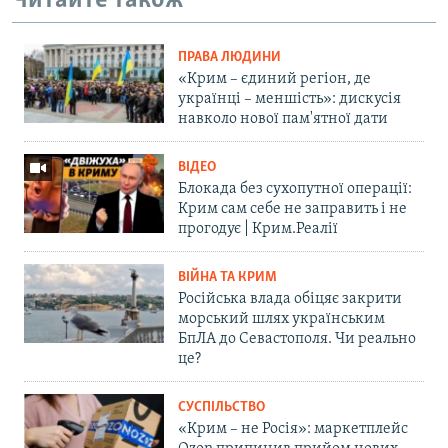
Читайте також
ПРАВА ЛЮДИНИ
«Крим – єдиний регіон, де
українці – меншість»: дискусія
навколо нової пам'ятної дати
ВІДЕО
Блокада без сухопутної операції:
Крим сам себе не заправить і не
прогодує | Крим.Реалії
ВІЙНА ТА КРИМ
Російська влада обіцяє закрити
морський шлях українським
БпЛА до Севастополя. Чи реально
це?
СУСПІЛЬСТВО
«Крим – не Росія»: маркетплейс