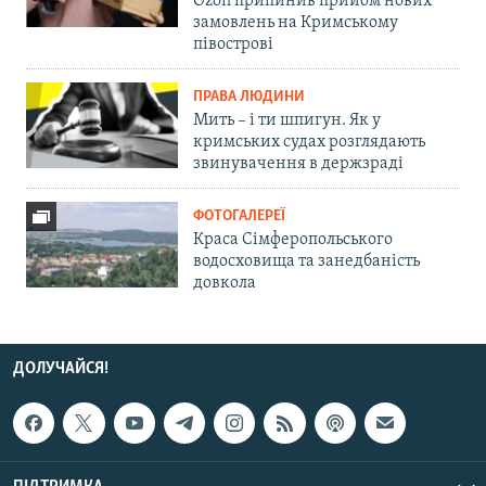
Ozon припинив прийом нових
замовлень на Кримському
півострові
ПРАВА ЛЮДИНИ
Мить – і ти шпигун. Як у
кримських судах розглядають
звинувачення в держзраді
ФОТОГАЛЕРЕЇ
Краса Сімферопольського
водосховища та занедбаність
довкола
ДОЛУЧАЙСЯ!