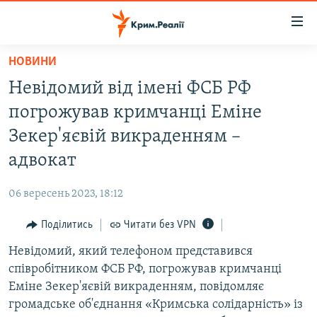
Доступність
посилання
Перейти
НОВИНИ
до
НОВИНИ
Невідомий від імені ФСБ РФ
основного
ВОДА.КРИМ
матеріалу
погрожував кримчанці Еміне
ВІДЕО ТА ФОТО
Перейти
Зекер'яєвій викраденням –
до
ПОЛІТИКА
адвокат
основної
БЛОГИ
навігації
06 вересень 2023, 18:12
Перейти
ПОГЛЯД
до
Поділитись
Читати без VPN
ІНТЕРВ'Ю
пошуку
Невідомий, який телефоном представився
ВСЕ ЗА ДЕНЬ
співробітником ФСБ РФ, погрожував кримчанці
СПЕЦПРОЕКТИ
Еміне Зекер'яєвій викраденням, повідомляє
громадське об'єднання «Кримська солідарність» із
ЯК ОБІЙТИ БЛОКУВАННЯ
ДЕПОРТАЦІЯ