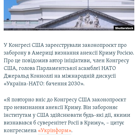
ВІДЕОУРОКИ «ELIFBE»
Русский
СВІДЧЕННЯ ОКУПАЦІЇ
Qırımtatar
УКРАЇНСЬКА ПРОБЛЕМА КРИМУ
ДОЛУЧАЙСЯ!
ІНФОГРАФІКА
У Конгресі США зареєстрували законопроєкт про
заборону в Америці визнання анексії Криму Росією.
Про це повідомив автор ініціативи, член Конгресу
Усі сайти RFE/RL
США, голова Парламентської асамблеї НАТО
Джеральд Конноллі на міжнародній дискусії
«Україна-НАТО: бачення 2030».
«Я повторно вніс до Конгресу США законопроєкт
про невизнання анексії Криму. Він забороняє
інститутам у США здійснювати будь-які дії, якими
визнавався б суверенітет Росії в Криму», – цитує
конгресмена
«Укрінформ»
.