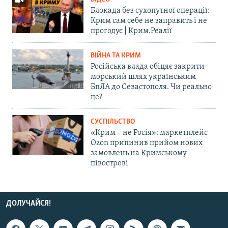
Блокада без сухопутної операції:
Крим сам себе не заправить і не
прогодує | Крим.Реалії
ВІЙНА ТА КРИМ
Російська влада обіцяє закрити
морський шлях українським
БпЛА до Севастополя. Чи реально
це?
СУСПІЛЬСТВО
«Крим – не Росія»: маркетплейс
Ozon припинив прийом нових
замовлень на Кримському
півострові
ДОЛУЧАЙСЯ!