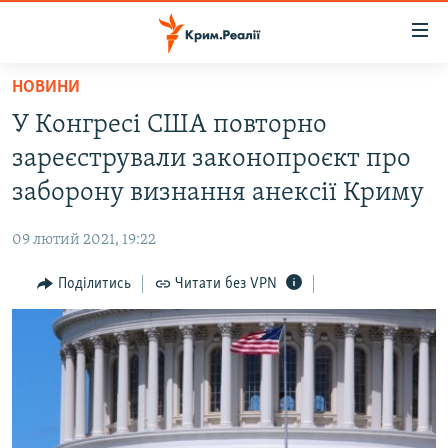
Доступність
посилання
Перейти
НОВИНИ
до
НОВИНИ
У Конгресі США повторно
основного
ВОДА.КРИМ
матеріалу
зареєстрували законопроєкт про
ВІДЕО ТА ФОТО
Перейти
заборону визнання анексії Криму
до
ПОЛІТИКА
основної
09 лютий 2021, 19:22
БЛОГИ
навігації
Перейти
Поділитись
Читати без VPN
ПОГЛЯД
до
ІНТЕРВ'Ю
пошуку
ВСЕ ЗА ДЕНЬ
СПЕЦПРОЕКТИ
ЯК ОБІЙТИ БЛОКУВАННЯ
ДЕПОРТАЦІЯ