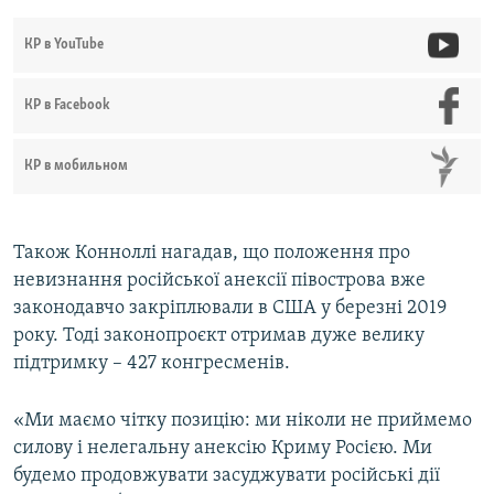
КР в YouTube
КР в Facebook
КР в мобильном
Також Конноллі нагадав, що положення про
невизнання російської анексії півострова вже
законодавчо закріплювали в США у березні 2019
року. Тоді законопроєкт отримав дуже велику
підтримку – 427 конгресменів.
«Ми маємо чітку позицію: ми ніколи не приймемо
силову і нелегальну анексію Криму Росією. Ми
будемо продовжувати засуджувати російські дії