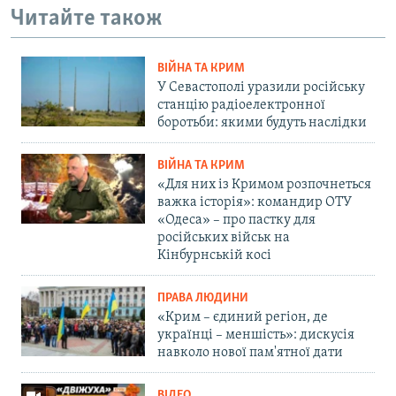
Читайте також
ВІЙНА ТА КРИМ
У Севастополі уразили російську
станцію радіоелектронної
боротьби: якими будуть наслідки
ВІЙНА ТА КРИМ
«Для них із Кримом розпочнеться
важка історія»: командир ОТУ
«Одеса» – про пастку для
російських військ на
Кінбурнській косі
ПРАВА ЛЮДИНИ
«Крим – єдиний регіон, де
українці – меншість»: дискусія
навколо нової пам'ятної дати
ВІДЕО