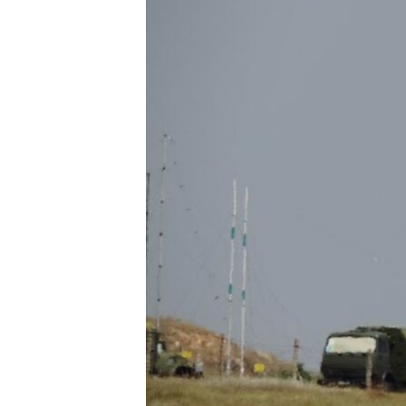
ВІДЕОУРОКИ «ELIFBE»
СВІДЧЕННЯ ОКУПАЦІЇ
УКРАЇНСЬКА ПРОБЛЕМА КРИМУ
ІНФОГРАФІКА