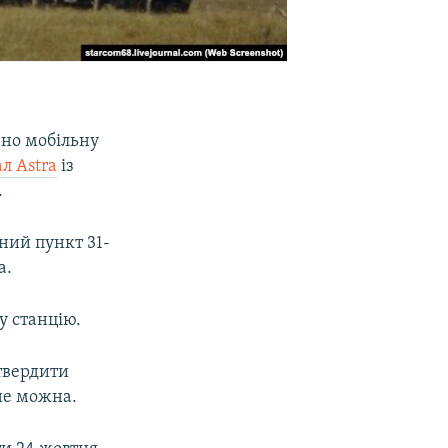
ено мобільну
л Astra
із
.
ний пункт 31-
а.
у станцію.
дтвердити
не можна.