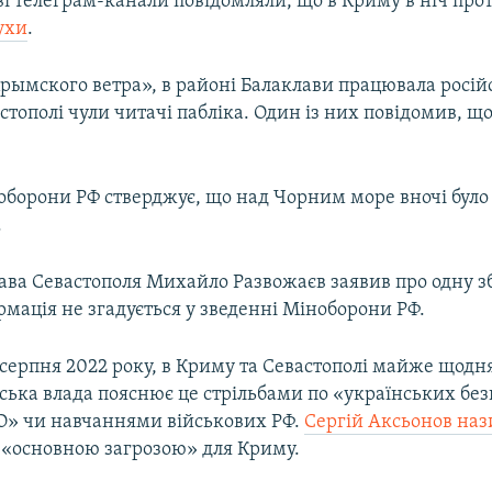
і телеграм-канали повідомляли, що в Криму в ніч про
ухи
.
рымского ветра», в районі Балаклави працювала росій
стополі чули читачі пабліка. Один із них повідомив, щ
оборони РФ стверджує, що над Чорним море вночі було 
.
ава Севастополя Михайло Развожаєв заявив про одну з
рмація не згадується у зведенні Міноборони РФ.
серпня 2022 року, в Криму та Севастополі майже щодня
йська влада пояснює це стрільбами по «українських бе
» чи навчаннями військових РФ.
Сергій Аксьонов наз
«основною загрозою» для Криму.