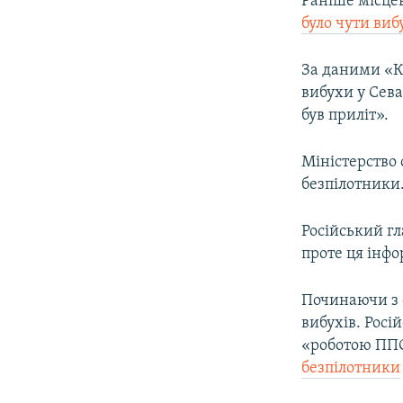
Раніше місцев
було чути виб
За даними «К
вибухи у Сева
був приліт».
Міністерство 
безпілотники
Російський гл
проте ця інфо
Починаючи з 
вибухів. Росі
«роботою ППО
безпілотники