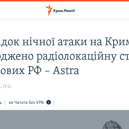
ідок нічної атаки на Кри
джено радіолокаційну с
ових РФ – Astra
 17:11
ь
Читати без VPN