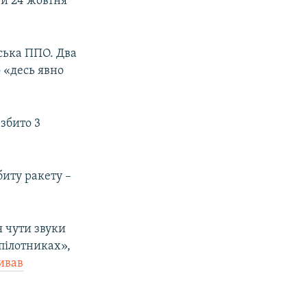
ти 24 жовтня
ська ППО. Два
о «десь явно
збито 3
биту ракету –
 чути звуки
зпілотниках»,
ивав