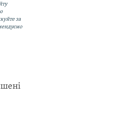
йту
ою
дкуйте за
омендуємо
ишені