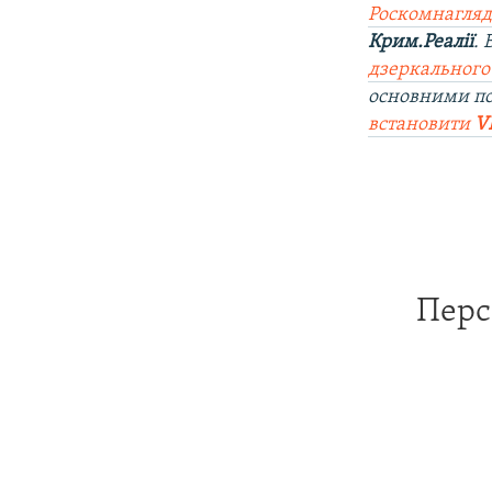
Роскомнагляд
Крим.Реалії
.
дзеркального
основними п
встановити
V
Перс