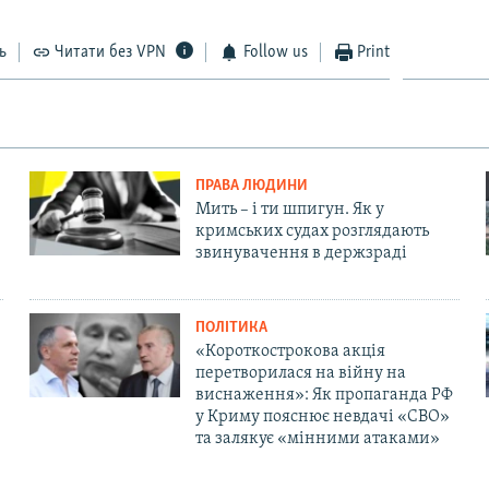
ь
Читати без VPN
Follow us
Print
ПРАВА ЛЮДИНИ
Мить – і ти шпигун. Як у
кримських судах розглядають
звинувачення в держзраді
ПОЛІТИКА
«Короткострокова акція
перетворилася на війну на
виснаження»: Як пропаганда РФ
у Криму пояснює невдачі «СВО»
та залякує «мінними атаками»