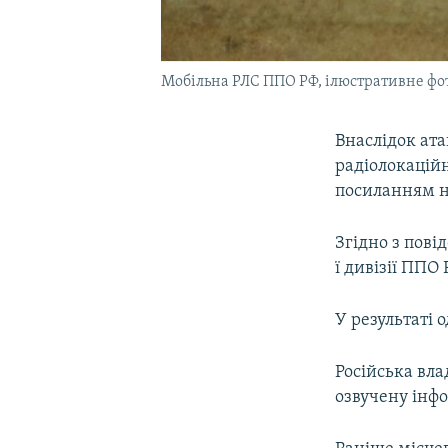
Мобільна РЛС ППО РФ, ілюстративне фо
Внаслідок ата
радіолокацій
посиланням н
Згідно з пов
ї дивізії ППО
У результаті 
Російська вла
озвучену інф