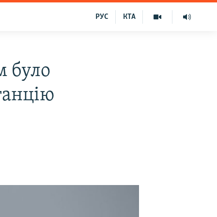
РУС
КТА
м було
танцію