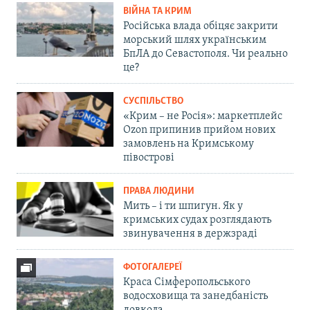
ВІЙНА ТА КРИМ
Російська влада обіцяє закрити
морський шлях українським
БпЛА до Севастополя. Чи реально
це?
СУСПІЛЬСТВО
«Крим – не Росія»: маркетплейс
Ozon припинив прийом нових
замовлень на Кримському
півострові
ПРАВА ЛЮДИНИ
Мить – і ти шпигун. Як у
кримських судах розглядають
звинувачення в держзраді
ФОТОГАЛЕРЕЇ
Краса Сімферопольського
водосховища та занедбаність