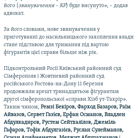
його (
звинувачення – КР
) буде висунуто», – додав
адвокат.
За його словами, нове звинувачення у
приготуванні до насильницького захоплення влади
стане підставою для тримання під вартою
фігурантів цієї справи більше ніж рік.
Підконтрольний Росії Київський районний суд
Сімферополя і Жовтневий районний суд
російського Ростова-на-Дону 11 березня
продовжили арешт тринадцятьом фігурантам
другої сімферопольської «справи Хізб ут-Тахрір».
Таким чином,
Ремзі Бекіров, Фарход Базаров, Раїм
Айвазов, Сервет Газієв, Ерфан Османов, Владлен
Абдулкадиров, Рустем Сейтхалілов, Джеміль
Гафаров, Тофік Абдулгазієв, Руслан Сулейманов,
Осман Арифмеметов, Меджит Абдурахманов
і