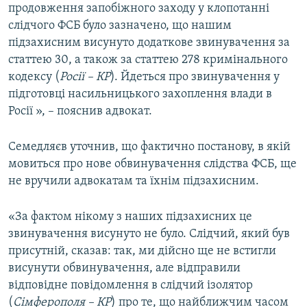
продовження запобіжного заходу у клопотанні
слідчого ФСБ було зазначено, що нашим
підзахисним висунуто додаткове звинувачення за
статтею 30, а також за статтею 278 кримінального
кодексу (
Росії – КР
). Йдеться про звинувачення у
підготовці насильницького захоплення влади в
Росії », – пояснив адвокат.
Семедляєв уточнив, що фактично постанову, в якій
мовиться про нове обвинувачення слідства ФСБ, ще
не вручили адвокатам та їхнім підзахисним.
«За фактом нікому з наших підзахисних це
звинувачення висунуто не було. Слідчий, який був
присутній, сказав: так, ми дійсно ще не встигли
висунути обвинувачення, але відправили
відповідне повідомлення в слідчий ізолятор
(
Сімферополя – КР
) про те, що найближчим часом