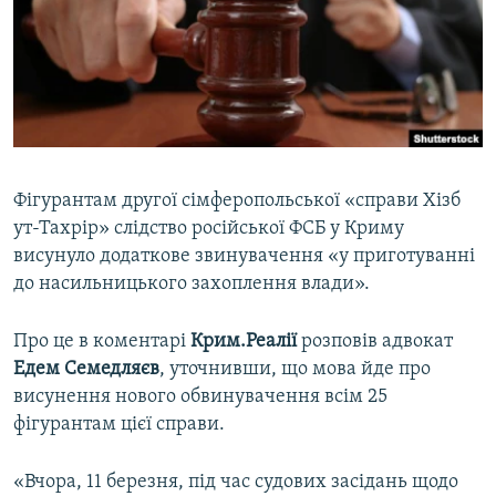
ВІДЕОУРОКИ «ELIFBE»
Русский
СВІДЧЕННЯ ОКУПАЦІЇ
Qırımtatar
УКРАЇНСЬКА ПРОБЛЕМА КРИМУ
ДОЛУЧАЙСЯ!
ІНФОГРАФІКА
Фігурантам другої сімферопольської «справи Хізб
ут-Тахрір» слідство російської ФСБ у Криму
Усі сайти RFE/RL
висунуло додаткове звинувачення «у приготуванні
до насильницького захоплення влади».
Про це в коментарі
Крим.Реалії
розповів адвокат
Едем Семедляєв
, уточнивши, що мова йде про
висунення нового обвинувачення всім 25
фігурантам цієї справи.
«Вчора, 11 березня, під час судових засідань щодо