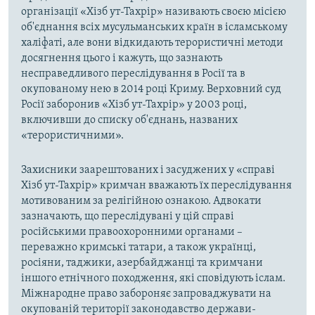
організації «Хізб ут-Тахрір» називають своєю місією
об'єднання всіх мусульманських країн в ісламському
халіфаті, але вони відкидають терористичні методи
досягнення цього і кажуть, що зазнають
несправедливого переслідування в Росії та в
окупованому нею в 2014 році Криму. Верховний суд
Росії заборонив «Хізб ут-Тахрір» у 2003 році,
включивши до списку об'єднань, названих
«терористичними».
Захисники заарештованих і засуджених у «справі
Хізб ут-Тахрір» кримчан вважають їх переслідування
мотивованим за релігійною ознакою. Адвокати
зазначають, що переслідувані у цій справі
російськими правоохоронними органами –
переважно кримські татари, а також українці,
росіяни, таджики, азербайджанці та кримчани
іншого етнічного походження, які сповідують іслам.
Міжнародне право забороняє запроваджувати на
окупованій території законодавство держави-