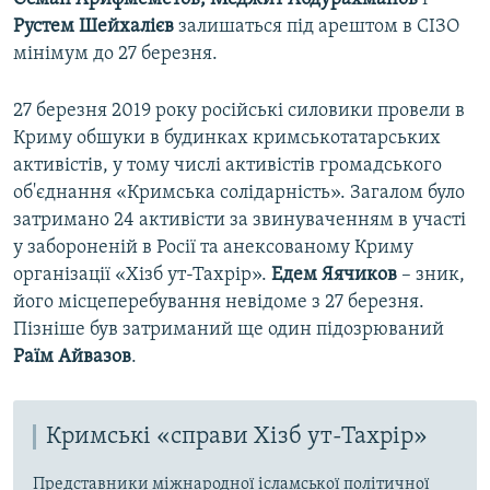
Рустем Шейхалієв
залишаться під арештом в СІЗО
мінімум до 27 березня.
27 березня 2019 року російські силовики провели в
Криму обшуки в будинках кримськотатарських
активістів, у тому числі активістів громадського
об'єднання «Кримська солідарність». Загалом було
затримано 24 активісти за звинуваченням в участі
у забороненій в Росії та анексованому Криму
організації «Хізб ут-Тахрір».
Едем Яячиков
– зник,
його місцеперебування невідоме з 27 березня.
Пізніше був затриманий ще один підозрюваний
Раїм Айвазов
.
Кримські «справи Хізб ут-Тахрір»
Представники міжнародної ісламської політичної