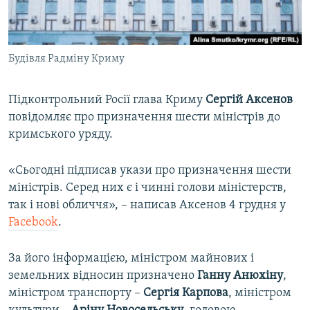
ВІДЕОУРОКИ «ELIFBE»
Русский
СВІДЧЕННЯ ОКУПАЦІЇ
Qırımtatar
Будівля Радміну Криму
УКРАЇНСЬКА ПРОБЛЕМА КРИМУ
ДОЛУЧАЙСЯ!
ІНФОГРАФІКА
Підконтрольний Росії глава Криму
Сергій Аксенов
повідомляє про призначення шести міністрів до
кримського уряду.
Усі сайти RFE/RL
«Сьогодні підписав укази про призначення шести
міністрів. Серед них є і чинні голови міністерств,
так і нові обличчя», – написав Аксенов 4 грудня у
Facebook
.
За його інформацією, міністром майнових і
земельних відносин призначено
Ганну Анюхіну
,
міністром транспорту –
Сергія Карпова
, міністром