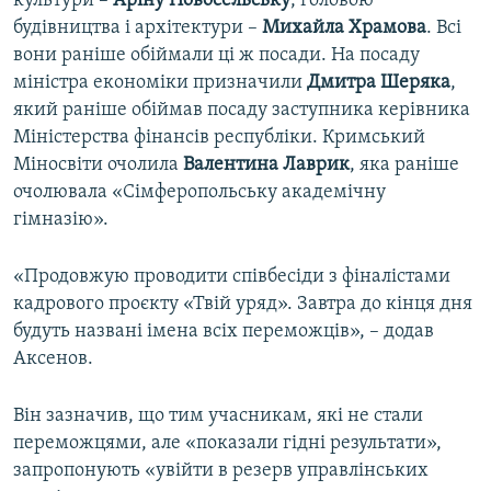
культури –
Аріну Новосельську
, головою
будівництва і архітектури –
Михайла Храмова
. Всі
вони раніше обіймали ці ж посади. На посаду
міністра економіки призначили
Дмитра Шеряка
,
який раніше обіймав посаду заступника керівника
Міністерства фінансів республіки. Кримський
Міносвіти очолила
Валентина Лаврик
, яка раніше
очолювала «Сімферопольську академічну
гімназію».
«Продовжую проводити співбесіди з фіналістами
кадрового проєкту «Твій уряд». Завтра до кінця дня
будуть названі імена всіх переможців», – додав
Аксенов.
Він зазначив, що тим учасникам, які не стали
переможцями, але «показали гідні результати»,
запропонують «увійти в резерв управлінських