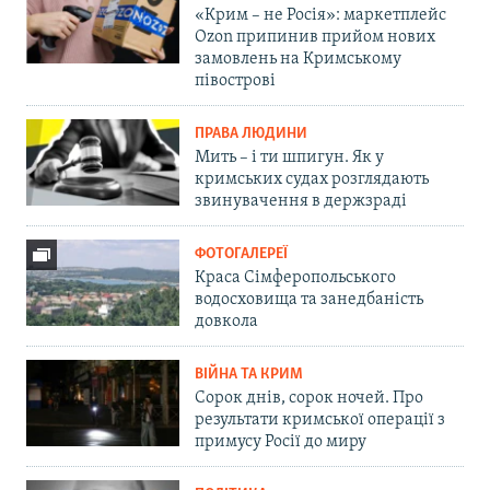
«Крим – не Росія»: маркетплейс
Ozon припинив прийом нових
замовлень на Кримському
півострові
ПРАВА ЛЮДИНИ
Мить – і ти шпигун. Як у
кримських судах розглядають
звинувачення в держзраді
ФОТОГАЛЕРЕЇ
Краса Сімферопольського
водосховища та занедбаність
довкола
ВІЙНА ТА КРИМ
Сорок днів, сорок ночей. Про
результати кримської операції з
примусу Росії до миру