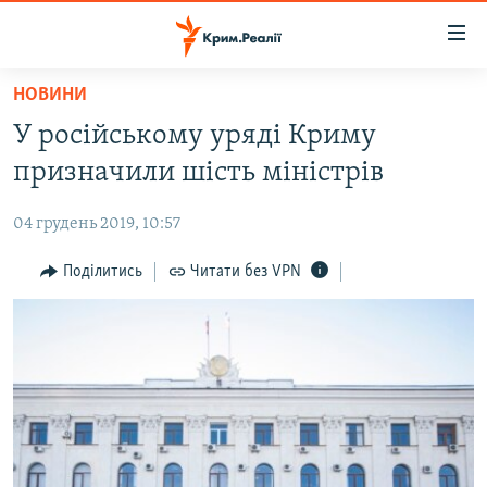
Доступність
посилання
Перейти
НОВИНИ
до
НОВИНИ
У російському уряді Криму
основного
ВОДА.КРИМ
матеріалу
призначили шість міністрів
ВІДЕО ТА ФОТО
Перейти
до
04 грудень 2019, 10:57
ПОЛІТИКА
основної
БЛОГИ
Поділитись
Читати без VPN
навігації
Перейти
ПОГЛЯД
до
ІНТЕРВ'Ю
пошуку
ВСЕ ЗА ДЕНЬ
СПЕЦПРОЕКТИ
ЯК ОБІЙТИ БЛОКУВАННЯ
ДЕПОРТАЦІЯ