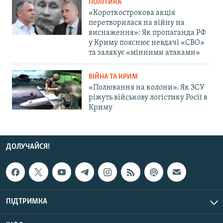
ПОЛІТИКА
«Короткострокова акція
перетворилася на війну на
виснаження»: Як пропаганда РФ
у Криму пояснює невдачі «СВО»
та залякує «мінними атаками»
ВІЙНА ТА КРИМ
«Полювання на колони». Як ЗСУ
ріжуть військову логістику Росії в
Криму
ДОЛУЧАЙСЯ!
ПІДТРИМКА