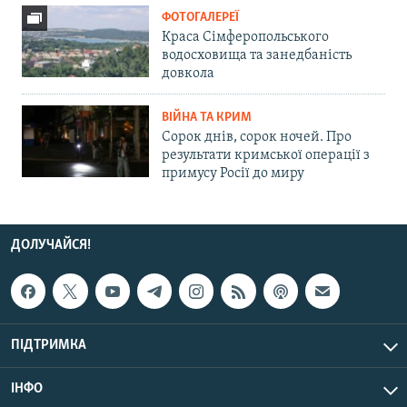
ФОТОГАЛЕРЕЇ
Краса Сімферопольського
водосховища та занедбаність
довкола
ВІЙНА ТА КРИМ
Сорок днів, сорок ночей. Про
результати кримської операції з
примусу Росії до миру
ДОЛУЧАЙСЯ!
ПІДТРИМКА
ІНФО