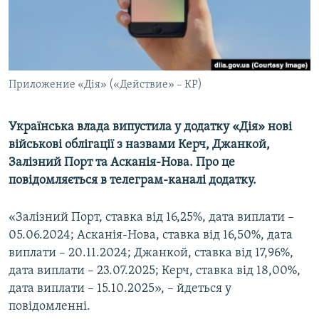
ВІДЕОУРОКИ «ELIFBE»
Русский
СВІДЧЕННЯ ОКУПАЦІЇ
Qırımtatar
УКРАЇНСЬКА ПРОБЛЕМА КРИМУ
Приложение «Дія» («Действие» – КР)
ДОЛУЧАЙСЯ!
ІНФОГРАФІКА
Українська влада випустила у додатку «Дія» нові
військові облігації з назвами Керч, Джанкой,
Усі сайти RFE/RL
Залізний Порт та Асканія-Нова. Про це
повідомляється в телеграм-каналі додатку.
«Залізний Порт, ставка від 16,25%, дата виплати –
05.06.2024; Асканія-Нова, ставка від 16,50%, дата
виплати – 20.11.2024; Джанкой, ставка від 17,96%,
дата виплати – 23.07.2025; Керч, ставка від 18,00%,
дата виплати – 15.10.2025», – йдеться у
повідомленні.