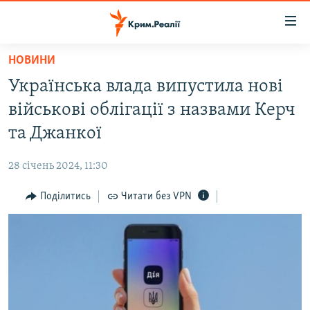
Доступність
посилання
Перейти
НОВИНИ
до
НОВИНИ
Українська влада випустила нові
основного
ВОДА.КРИМ
матеріалу
військові облігації з назвами Керч
ВІДЕО ТА ФОТО
Перейти
та Джанкої
до
ПОЛІТИКА
основної
28 січень 2024, 11:30
БЛОГИ
навігації
Перейти
Поділитись
Читати без VPN
ПОГЛЯД
до
ІНТЕРВ'Ю
пошуку
ВСЕ ЗА ДЕНЬ
СПЕЦПРОЕКТИ
ЯК ОБІЙТИ БЛОКУВАННЯ
ДЕПОРТАЦІЯ