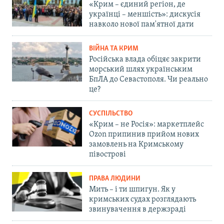
«Крим – єдиний регіон, де
українці – меншість»: дискусія
навколо нової пам'ятної дати
ВІЙНА ТА КРИМ
Російська влада обіцяє закрити
морський шлях українським
БпЛА до Севастополя. Чи реально
це?
СУСПІЛЬСТВО
«Крим – не Росія»: маркетплейс
Ozon припинив прийом нових
замовлень на Кримському
півострові
ПРАВА ЛЮДИНИ
Мить – і ти шпигун. Як у
кримських судах розглядають
звинувачення в держзраді