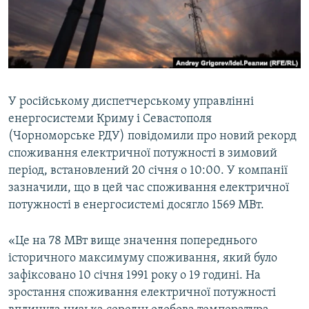
ВІДЕОУРОКИ «ELIFBE»
Русский
СВІДЧЕННЯ ОКУПАЦІЇ
Qırımtatar
УКРАЇНСЬКА ПРОБЛЕМА КРИМУ
ДОЛУЧАЙСЯ!
ІНФОГРАФІКА
У російському диспетчерському управлінні
енергосистеми Криму і Севастополя
(Чорноморське РДУ) повідомили про новий рекорд
Усі сайти RFE/RL
споживання електричної потужності в зимовий
період, встановлений 20 січня о 10:00. У компанії
зазначили, що в цей час споживання електричної
потужності в енергосистемі досягло 1569 МВт.
«Це на 78 МВт вище значення попереднього
історичного максимуму споживання, який було
зафіксовано 10 січня 1991 року о 19 годині. На
зростання споживання електричної потужності