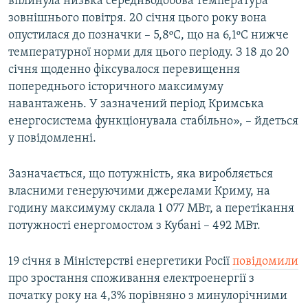
вплинула низька середньодобова температура
зовнішнього повітря. 20 січня цього року вона
опустилася до позначки – 5,8ºС, що на 6,1ºС нижче
температурної норми для цього періоду. З 18 до 20
січня щоденно фіксувалося перевищення
попереднього історичного максимуму
навантажень. У зазначений період Кримська
енергосистема функціонувала стабільно», – йдеться
у повідомленні.
Зазначається, що потужність, яка виробляється
власними генеруючими джерелами Криму, на
годину максимуму склала 1 077 МВт, а перетікання
потужності енергомостом з Кубані – 492 МВт.
19 січня в Міністерстві енергетики Росії
повідомили
про зростання споживання електроенергії з
початку року на 4,3% порівняно з минулорічними