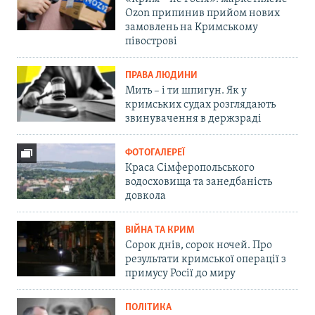
Ozon припинив прийом нових
замовлень на Кримському
півострові
ПРАВА ЛЮДИНИ
Мить – і ти шпигун. Як у
кримських судах розглядають
звинувачення в держзраді
ФОТОГАЛЕРЕЇ
Краса Сімферопольського
водосховища та занедбаність
довкола
ВІЙНА ТА КРИМ
Сорок днів, сорок ночей. Про
результати кримської операції з
примусу Росії до миру
ПОЛІТИКА