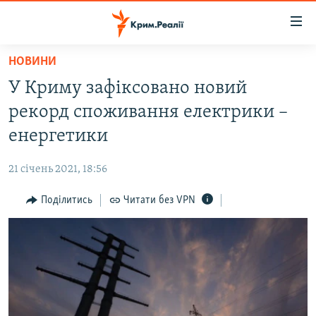
Доступність
посилання
Перейти
НОВИНИ
до
НОВИНИ
У Криму зафіксовано новий
основного
ВОДА.КРИМ
матеріалу
рекорд споживання електрики –
ВІДЕО ТА ФОТО
Перейти
енергетики
до
ПОЛІТИКА
основної
21 січень 2021, 18:56
БЛОГИ
навігації
Перейти
Поділитись
Читати без VPN
ПОГЛЯД
до
ІНТЕРВ'Ю
пошуку
ВСЕ ЗА ДЕНЬ
СПЕЦПРОЕКТИ
ЯК ОБІЙТИ БЛОКУВАННЯ
ДЕПОРТАЦІЯ