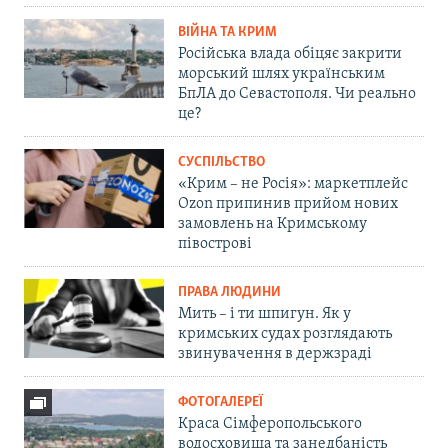
ВІЙНА ТА КРИМ
Російська влада обіцяє закрити
морський шлях українським
БпЛА до Севастополя. Чи реально
це?
СУСПІЛЬСТВО
«Крим – не Росія»: маркетплейс
Ozon припинив прийом нових
замовлень на Кримському
півострові
ПРАВА ЛЮДИНИ
Мить – і ти шпигун. Як у
кримських судах розглядають
звинувачення в держзраді
ФОТОГАЛЕРЕЇ
Краса Сімферопольського
водосховища та занедбаність