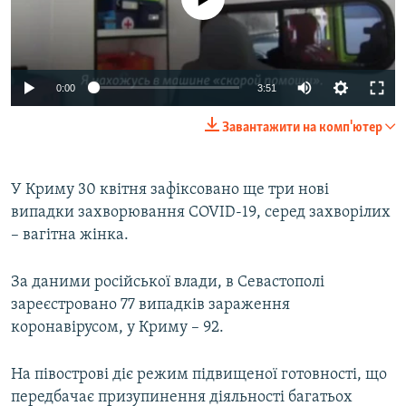
Auto
0:00
3:51
270p
Завантажити на комп'ютер
360p
Auto
270p
360p
404p
404p
У Криму 30 квітня зафіксовано ще три нові
випадки захворювання COVID-19, серед захворілих
1080p
1080p
– вагітна жінка.
За даними російської влади, в Севастополі
зареєстровано 77 випадків зараження
коронавірусом, у Криму – 92.
На півострові діє режим підвищеної готовності, що
передбачає призупинення діяльності багатьох