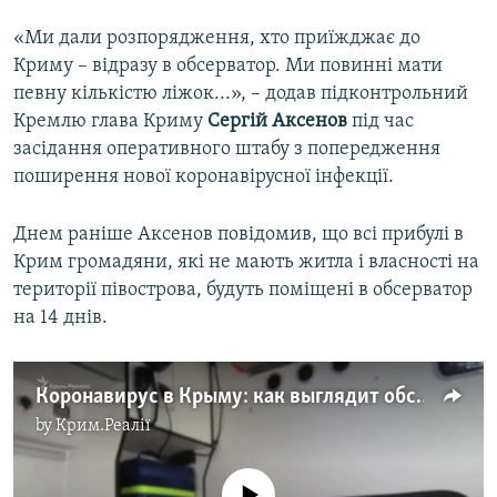
«Ми дали розпорядження, хто приїжджає до
Криму – відразу в обсерватор. Ми повинні мати
певну кількістю ліжок...», – додав підконтрольний
Кремлю глава Криму
Сергій Аксенов
під час
засідання оперативного штабу з попередження
поширення нової коронавірусної інфекції.
Днем раніше Аксенов повідомив, що всі прибулі в
Крим громадяни, які не мають житла і власності на
території півострова, будуть поміщені в обсерватор
на 14 днів.
Коронавирус в Крыму: как выглядит обсерватор под Евпаторией (видео)
by
Крим.Реалії
No media source currently available