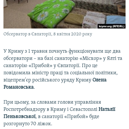
ВІДЕОУРОКИ «ELIFBE»
Русский
СВІДЧЕННЯ ОКУПАЦІЇ
Qırımtatar
УКРАЇНСЬКА ПРОБЛЕМА КРИМУ
Обсерватор в Євпаторії, 8 квітня 2020 року
ДОЛУЧАЙСЯ!
ІНФОГРАФІКА
У Криму з 1 травня почнуть функціонувати ще два
обсерватори – на базі санаторію «Місхор» у Ялті та
Усі сайти RFE/RL
санаторію «Прибой» у Євпаторії. Про це
повідомила міністр праці та соціальної політики,
віцепрем'єр російського уряду Криму
Олена
Романовська
.
При цьому, за словами голови управління
Роспотребнадзору в Криму і Севастополі
Наталії
Пеньковської
, в санаторії «Прибой» буде
розгорнуто 70 ліжок.