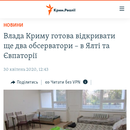
Доступність
посилання
Перейти
НОВИНИ
до
НОВИНИ
Влада Криму готова відкривати
основного
ВОДА.КРИМ
матеріалу
ще два обсерватори – в Ялті та
ВІДЕО ТА ФОТО
Перейти
Євпаторії
до
ПОЛІТИКА
основної
30 квітень 2020, 12:43
БЛОГИ
навігації
Перейти
Поділитись
Читати без VPN
ПОГЛЯД
до
ІНТЕРВ'Ю
пошуку
ВСЕ ЗА ДЕНЬ
СПЕЦПРОЕКТИ
ЯК ОБІЙТИ БЛОКУВАННЯ
ДЕПОРТАЦІЯ