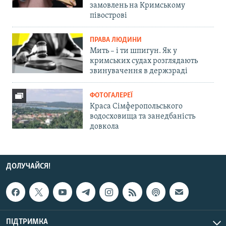
замовлень на Кримському
півострові
ПРАВА ЛЮДИНИ
Мить – і ти шпигун. Як у
кримських судах розглядають
звинувачення в держзраді
ФОТОГАЛЕРЕЇ
Краса Сімферопольського
водосховища та занедбаність
довкола
ДОЛУЧАЙСЯ!
ПІДТРИМКА