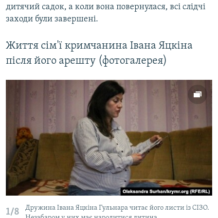
дитячий садок, а коли вона повернулася, всі слідчі
заходи були завершені.
Життя сім'ї кримчанина Івана Яцкіна
після його арешту (фотогалерея)
Дружина Івана Яцкіна Гульнара читає його листи із СІЗО.
1/8
Незабаром у них має народитися дитина