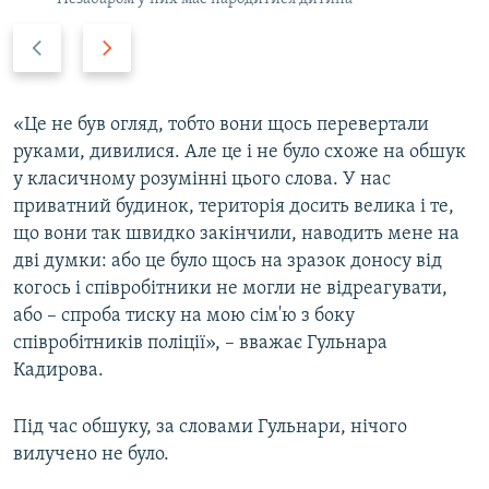
P
N
r
e
e
x
v
t
«Це не був огляд, тобто вони щось перевертали
i
s
руками, дивилися. Але це і не було схоже на обшук
o
l
у класичному розумінні цього слова. У нас
u
i
приватний будинок, територія досить велика і те,
s
d
що вони так швидко закінчили, наводить мене на
s
e
дві думки: або це було щось на зразок доносу від
l
когось і співробітники не могли не відреагувати,
i
або – спроба тиску на мою сім'ю з боку
d
співробітників поліції», – вважає Гульнара
e
Кадирова.
Під час обшуку, за словами Гульнари, нічого
вилучено не було.