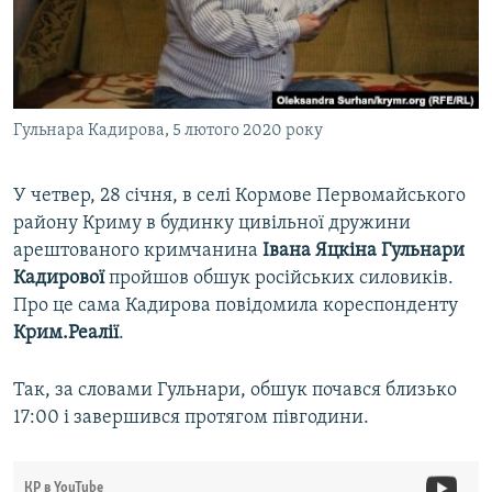
ВІДЕОУРОКИ «ELIFBE»
Русский
СВІДЧЕННЯ ОКУПАЦІЇ
Qırımtatar
УКРАЇНСЬКА ПРОБЛЕМА КРИМУ
Гульнара Кадирова, 5 лютого 2020 року
ДОЛУЧАЙСЯ!
ІНФОГРАФІКА
У четвер, 28 січня, в селі Кормове Первомайського
району Криму в будинку цивільної дружини
Усі сайти RFE/RL
арештованого кримчанина
Івана Яцкіна Гульнари
Кадирової
пройшов обшук російських силовиків.
Про це сама Кадирова повідомила кореспонденту
Крим.Реалії
.
Так, за словами Гульнари, обшук почався близько
17:00 і завершився протягом півгодини.
КР в YouTube