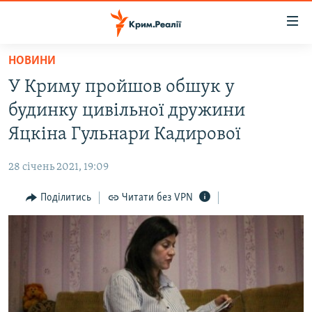
Доступність
посилання
Перейти
НОВИНИ
до
НОВИНИ
У Криму пройшов обшук у
основного
ВОДА.КРИМ
матеріалу
будинку цивільної дружини
ВІДЕО ТА ФОТО
Перейти
Яцкіна Гульнари Кадирової
до
ПОЛІТИКА
основної
28 січень 2021, 19:09
БЛОГИ
навігації
Перейти
Поділитись
Читати без VPN
ПОГЛЯД
до
ІНТЕРВ'Ю
пошуку
ВСЕ ЗА ДЕНЬ
СПЕЦПРОЕКТИ
ЯК ОБІЙТИ БЛОКУВАННЯ
ДЕПОРТАЦІЯ