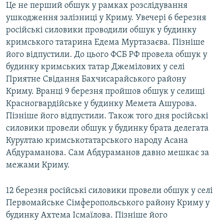
Це не перший обшук у рамках розслідування
ушкодження залізниці у Криму. Увечері 6 березня
російські силовики проводили обшук у будинку
кримського татарина Едема Муртазаєва. Пізніше
його відпустили. До цього ФСБ РФ провела обшук у
будинку кримських татар Джемілових у селі
Приятне Свідання Бахчисарайського району
Криму. Вранці 9 березня пройшов обшук у селищі
Красногвардійське у будинку Мемета Ашурова.
Пізніше його відпустили. Також того дня російські
силовики провели обшук у будинку брата делегата
Курултаю кримськотатарського народу Асана
Абдураманова. Сам Абдураманов давно мешкає за
межами Криму.
12 березня російські силовики провели обшук у селі
Первомайське Сімферопольського району Криму у
будинку Ахтема Ісмаїлова. Пізніше його