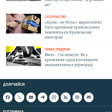
БпЛА до Севастополя. Чи реально
це?
СУСПІЛЬСТВО
«Крим – не Росія»: маркетплейс
Ozon припинив прийом нових
замовлень на Кримському
півострові
ПРАВА ЛЮДИНИ
Мить – і ти шпигун. Як у
кримських судах розглядають
звинувачення в держзраді
ДОЛУЧАЙСЯ!