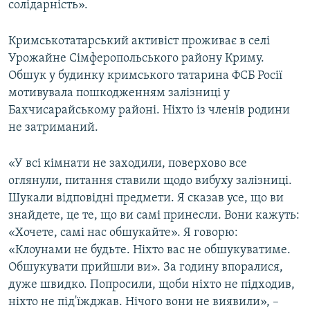
солідарність».
ВІДЕОУРОКИ «ELIFBE»
Русский
СВІДЧЕННЯ ОКУПАЦІЇ
Кримськотатарський активіст проживає в селі
Qırımtatar
Урожайне Сімферопольського району Криму.
УКРАЇНСЬКА ПРОБЛЕМА КРИМУ
Обшук у будинку кримського татарина ФСБ Росії
ДОЛУЧАЙСЯ!
ІНФОГРАФІКА
мотивувала пошкодженням залізниці у
Бахчисарайському районі. Ніхто із членів родини
не затриманий.
Усі сайти RFE/RL
«У всі кімнати не заходили, поверхово все
оглянули, питання ставили щодо вибуху залізниці.
Шукали відповідні предмети. Я сказав усе, що ви
знайдете, це те, що ви самі принесли. Вони кажуть:
«Хочете, самі нас обшукайте». Я говорю:
«Клоунами не будьте. Ніхто вас не обшукуватиме.
Обшукувати прийшли ви». За годину впоралися,
дуже швидко. Попросили, щоби ніхто не підходив,
ніхто не під'їжджав. Нічого вони не виявили», –