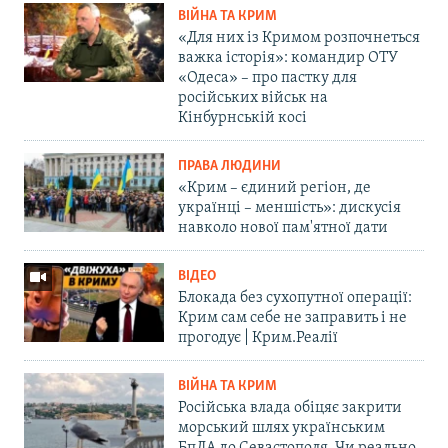
ВІЙНА ТА КРИМ
«Для них із Кримом розпочнеться
важка історія»: командир ОТУ
«Одеса» – про пастку для
російських військ на
Кінбурнській косі
ПРАВА ЛЮДИНИ
«Крим – єдиний регіон, де
українці – меншість»: дискусія
навколо нової пам'ятної дати
ВІДЕО
Блокада без сухопутної операції:
Крим сам себе не заправить і не
прогодує | Крим.Реалії
ВІЙНА ТА КРИМ
Російська влада обіцяє закрити
морський шлях українським