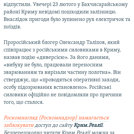
відпустили. Увечері 23 лютого у Бахчисарайському
районі Криму невідомі пошкодили залізницю.
Внаслідок пригоди було зупинено рух електричок та
поїздів.
Проросійський блогер Олександр Таліпов, який
співпрацює з російськими силовиками в Криму,
назвав подію «диверсією». За його даними,
«вибуху не було, працювали переносним
зварюванням та вирізали частину полотна». Він
стверджує, що «проводяться оперативні заходи,
особу підозрюваних встановлено». Російські
силовики офіційно не повідомляли про причини
того, що сталося.
Роскомнагляд (Роскомнадзор) намагається
заблокувати
доступ до сайту
Крим.Реалії
.
Безперешкодно читати Крим.Реалії можна за