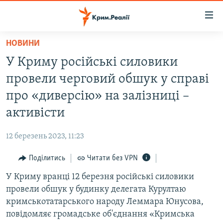
Доступність
посилання
Перейти
НОВИНИ
до
НОВИНИ
У Криму російські силовики
основного
ВОДА.КРИМ
матеріалу
провели черговий обшук у справі
ВІДЕО ТА ФОТО
Перейти
про «диверсію» на залізниці –
до
ПОЛІТИКА
активісти
основної
БЛОГИ
навігації
12 березень 2023, 11:23
Перейти
ПОГЛЯД
до
Поділитись
Читати без VPN
ІНТЕРВ'Ю
пошуку
У Криму вранці 12 березня російські силовики
ВСЕ ЗА ДЕНЬ
провели обшук у будинку делегата Курултаю
СПЕЦПРОЕКТИ
кримськотатарського народу Леммара Юнусова,
повідомляє громадське об'єднання «Кримська
ЯК ОБІЙТИ БЛОКУВАННЯ
ДЕПОРТАЦІЯ