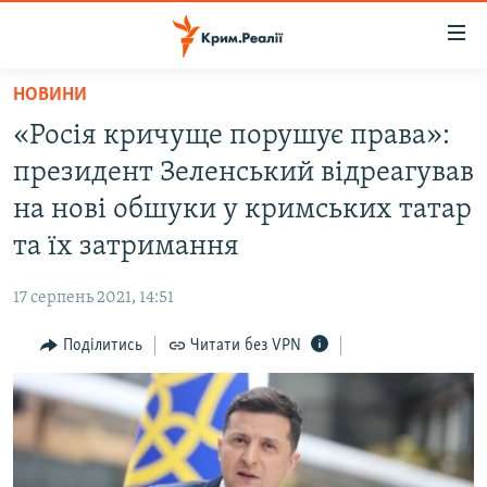
Доступність
посилання
Перейти
НОВИНИ
до
НОВИНИ
«Росія кричуще порушує права»:
основного
ВОДА.КРИМ
матеріалу
президент Зеленський відреагував
ВІДЕО ТА ФОТО
Перейти
на нові обшуки у кримських татар
до
ПОЛІТИКА
та їх затримання
основної
БЛОГИ
навігації
17 серпень 2021, 14:51
Перейти
ПОГЛЯД
до
Поділитись
Читати без VPN
ІНТЕРВ'Ю
пошуку
ВСЕ ЗА ДЕНЬ
СПЕЦПРОЕКТИ
ЯК ОБІЙТИ БЛОКУВАННЯ
ДЕПОРТАЦІЯ