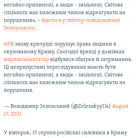
негайно припинені, а люди – звільнені. Світова
спільнота має належним чином відреагувати на
порушення», –
йдеться у твіттер-повідомленні
Зеленського
.
#РФ
знову кричуще порушує права людини в
окупованому Криму. Сьогодні вранці у домівках
#кримськихтатар
відбулися обшуки й затримання.
Ці неприпустимі переслідування мають бути
негайно припинені, а люди – звільнені. Світова
спільнота має належним чином відреагувати на
порушення.
— Володимир Зеленський (@ZelenskyyUa)
August
17, 2021
У вівторок, 17 серпня російські силовики в Криму