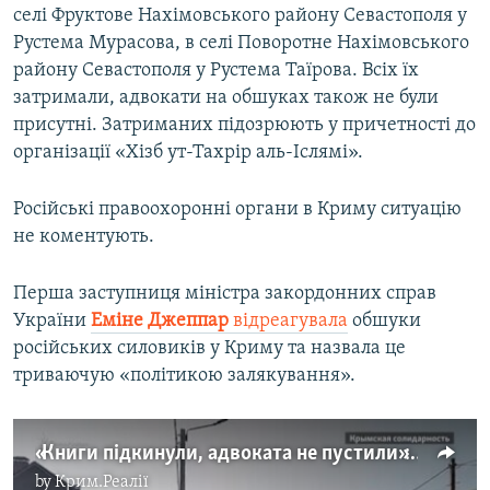
селі Фруктове Нахімовського району Севастополя у
Рустема Мурасова, в селі Поворотне Нахімовського
району Севастополя у Рустема Таїрова. Всіх їх
затримали, адвокати на обшуках також не були
присутні. Затриманих підозрюють у причетності до
організації «Хізб ут-Тахрір аль-Іслямі».
Російські правоохоронні органи в Криму ситуацію
не коментують.
Перша заступниця міністра закордонних справ
України
Еміне Джеппар
відреагувала
обшуки
російських силовиків у Криму та назвала це
триваючую «політикою залякування».
«Книги підкинули, адвоката не пустили»: в Криму провели нові обшуки у кримських татар (відео)
by
Крим.Реалії