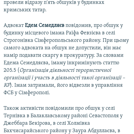
провели відразу п'ять обшуків у будинках
кримських татар.
Адвокат
Едем Семедляєв
повідомив, про обшук у
будинку місцевого імама Раїфа Февзієва в селі
Строгонівка Сімферопольського району. При цьому
самого адвоката на обшук не допустили, він має
намір подавати скаргу в прокуратуру. За словами
Едема Семедляєва, імаму інкримінують статтю
205.5 (
Організація діяльності терористичної
організації і участь в діяльності такої організації –
КР
). Імам затримали, його відвезли в управління
ФСБ у Сімферополі.
Також активісти повідомили про обшук у селі
Тернівка в Балаклавському районі Севастополя у
Джеббара Бекірова, в селі Холмівка
Бахчисарайського району у Заура Абдуллаєва, в