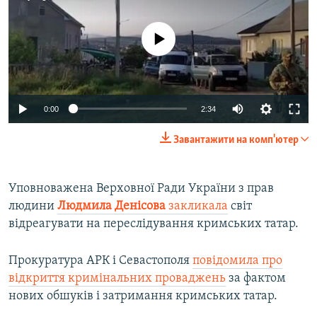
No media source currently available
Auto
0:00
2:34
240p
Завантажити на комп'ютер
360p
Auto
240p
360p
480p
480p
Уповноважена Верховної Ради України з прав
людини
Людмила Денісова
закликала
світ
720p
720p
1080p
відреагувати на переслідування кримських татар.
1080p
Прокуратура АРК і Севастополя
повідомила про
відкриття кримінальних проваджень
за фактом
нових обшуків і затримання кримських татар.