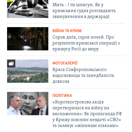
Мить – і ти шпигун. Як у
кримських судах розглядають
звинувачення в держзраді
ВІЙНА ТА КРИМ
Сорок днів, сорок ночей. Про
результати кримської операції з
примусу Росії до миру
ФОТОГАЛЕРЕЇ
Краса Сімферопольського
водосховища та занедбаність
довкола
ПОЛІТИКА
«Короткострокова акція
перетворилася на війну на
виснаження»: Як пропаганда РФ
у Криму пояснює невдачі «СВО»
та залякує «мінними атаками»