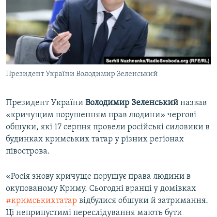
ВІДЕОУРОКИ «ELIFBE»
Русский
СВІДЧЕННЯ ОКУПАЦІЇ
Qırımtatar
УКРАЇНСЬКА ПРОБЛЕМА КРИМУ
ДОЛУЧАЙСЯ!
ІНФОГРАФІКА
Президент України Володимир Зеленський
Президент України
Володимир Зеленський
назвав
Усі сайти RFE/RL
«кричущим порушенням прав людини» чергові
обшуки, які 17 серпня провели російські силовики в
будинках кримських татар у різних регіонах
півострова.
«Росія знову кричуще порушує права людини в
окупованому Криму. Сьогодні вранці у домівках
#кримськихтатар
відбулися обшуки й затримання.
Ці неприпустимі переслідування мають бути