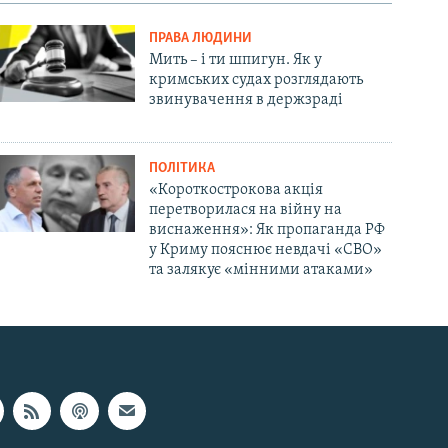
ПРАВА ЛЮДИНИ
Мить – і ти шпигун. Як у
кримських судах розглядають
звинувачення в держзраді
ПОЛІТИКА
«Короткострокова акція
перетворилася на війну на
виснаження»: Як пропаганда РФ
у Криму пояснює невдачі «СВО»
та залякує «мінними атаками»