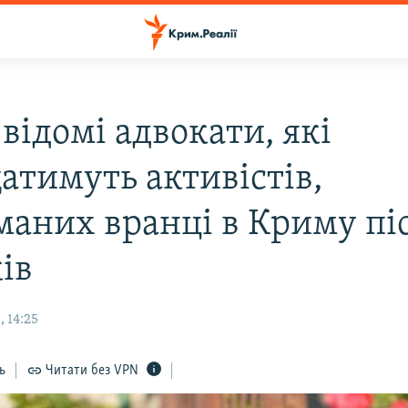
відомі адвокати, які
атимуть активістів,
маних вранці в Криму пі
ів
 14:25
ь
Читати без VPN