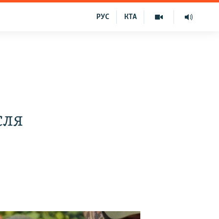
РУС
КТА
сля