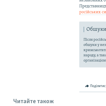
незаконних о
Представницт
російських с
Обшуки 
Після російс
обшуки у нез
кримськотата
народу, а та
організацією 
Поділитис
Читайте також