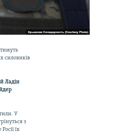
атимуть
х силовиків
ій Ладін
Айдер
тили. У
рінуться з
Росії їх