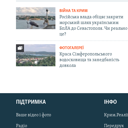
ВІЙНА ТА КРИМ
Російська влада обіцяє закрити
морський шлях українським
БпЛА до Севастополя. Чи реально
це?
ФОТОГАЛЕРЕЇ
Краса Сімферопольського
водосховища та занедбаність
довкола
Русский
ПІДТРИМКА
ІНФО
Qırımtatar
Ваше відео і фото
Крим.Реалії
ДОЛУЧАЙСЯ!
Радіо
Передрук