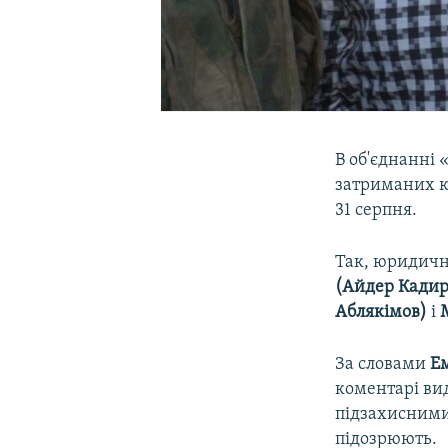
В об'єднанні 
затриманих к
31 серпня.
Так, юридичн
(Айдер Кадиро
Аблякімов)
і
М
За словами
Ем
коментарі ви
підзахисними,
підозрюють.