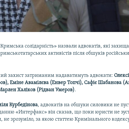
«Кримська солідарність» назвали адвокатів, які захищ
римськотатарських активістів після обшуків російськи
ий захист затриманим надаватимуть адвокати:
Олекс
в), Еміне Авамілєва (Енвер Топчі), Сафіє Шабанова (
арлен Халіков (Рідван Умеров)
.
іля Курбедінова
, адвокатів на обшуки силовики не пус
данню «Интерфакс» він сказав, що поки юристи не зуст
 не зрозуміло, за якою статтею Кримінального кодексу 