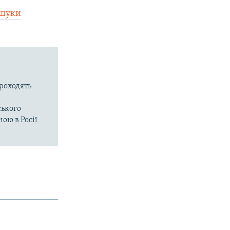
бшуки
проходять
ського
ою в Росії