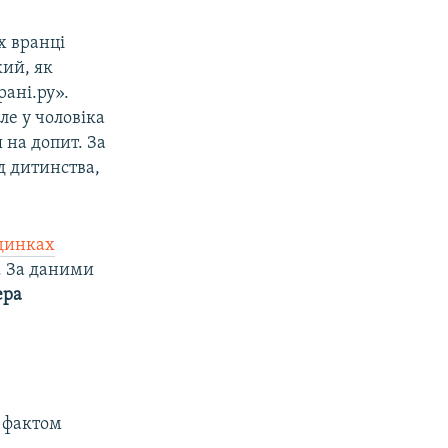
х вранці
кий, як
рані.ру».
ле у чоловіка
 на допит. За
д дитинства,
удинках
. За даними
ера
 фактом