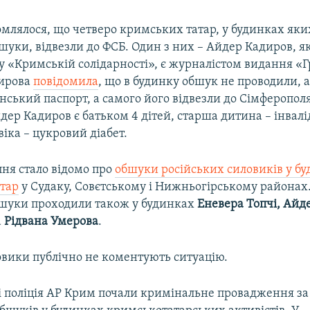
омлялося, що четверо кримських татар, у будинках яки
уки, відвезли до ФСБ. Один з них – Айдер Кадиров, я
 «Кримській солідарності», є журналістом видання «Г
ирова
повідомила
, що в будинку обшук не проводили, а
нський паспорт, а самого його відвезли до Сімферополя
йдер Кадиров є батьком 4 дітей, старша дитина – інвалі
віка – цукровий діабет.
пня стало відомо про
обшуки російських силовиків у б
тар
у Судаку, Совєтському і Нижньогірському районах
обшуки проходили також у будинках
Еневера Топчі, Айд
а
Рідвана Умерова
.
овики публічно не коментують ситуацію.
і поліція АР Крим почали кримінальне провадження за