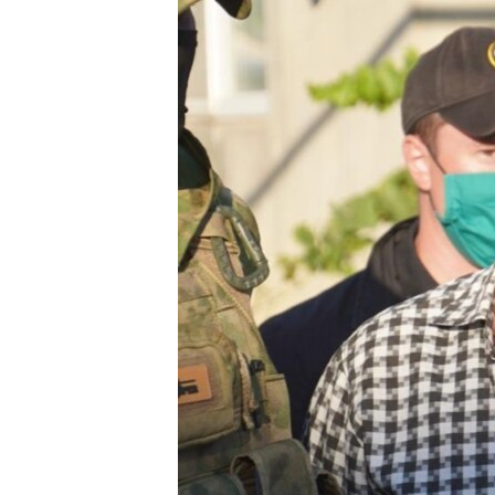
ВІДЕОУРОКИ «ELIFBE»
СВІДЧЕННЯ ОКУПАЦІЇ
УКРАЇНСЬКА ПРОБЛЕМА КРИМУ
ІНФОГРАФІКА