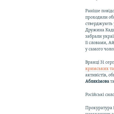
Раніше повід
проходили обш
стверджують у
Дружина Кад
забрали украї
її словами, А
у самого чоло
Вранці 31 сер
кримських та
активістів, 
Аблякімова
т
Російські сил
Прокуратура 