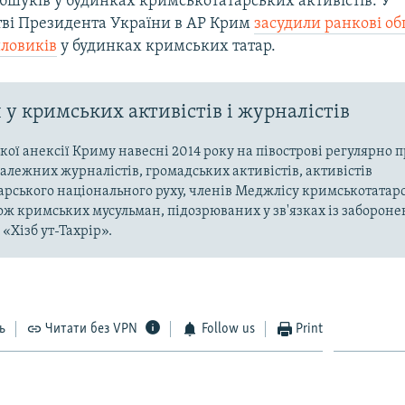
бшуків у будинках кримськотатарських активістів. У
ві Президента України в АР Крим
засудили ранкові о
иловиків
у будинках кримських татар.
у кримських активістів і журналістів
ької анексії Криму навесні 2014 року на півострові регулярно 
алежних журналістів, громадських активістів, активістів
рського національного руху, членів Меджлісу кримськотатар
кож кримських мусульман, підозрюваних у зв'язках із заборонен
«Хізб ут-Тахрір».
ь
Читати без VPN
Follow us
Print