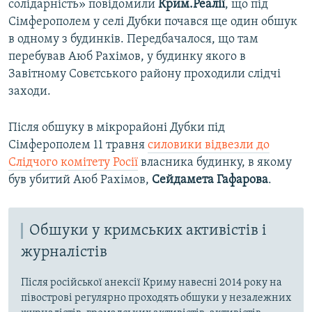
солідарність» повідомили
Крим.Реалії
, що під
Сімферополем у селі Дубки почався ще один обшук
в одному з будинків. Передбачалося, що там
перебував Аюб Рахімов, у будинку якого в
Завітному Совєтського району проходили слідчі
заходи.
Після обшуку в мікрорайоні Дубки під
Сімферополем 11 травня
силовики відвезли до
Слідчого комітету Росії
власника будинку, в якому
був убитий Аюб Рахімов,
Сейдамета Гафарова
.
Обшуки у кримських активістів і
журналістів
Після російської анексії Криму навесні 2014 року на
півострові регулярно проходять обшуки у незалежних