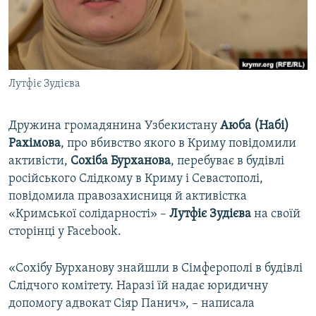
ВІДЕОУРОКИ «ELIFBE»
Русский
СВІДЧЕННЯ ОКУПАЦІЇ
Qırımtatar
УКРАЇНСЬКА ПРОБЛЕМА КРИМУ
Лутфіє Зудієва
ДОЛУЧАЙСЯ!
ІНФОГРАФІКА
Дружина громадянина Узбекистану
Аюба (Набі)
Рахімова
, про вбивство якого в Криму повідомили
Усі сайти RFE/RL
активісти,
Сохіба Бурханова
, перебуває в будівлі
російського Слідкому в Криму і Севастополі,
повідомила правозахисниця й активістка
«Кримської солідарності» –
Лутфіє Зудієва
на своїй
сторінці у Facebook.
«Сохібу Бурханову знайшли в Сімферополі в будівлі
Слідчого комітету. Наразі їй надає юридичну
допомогу адвокат Сіяр Панич», – написала