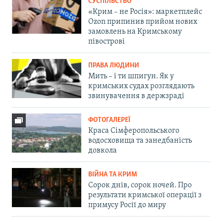
СУСПІЛЬСТВО
«Крим – не Росія»: маркетплейс
Ozon припинив прийом нових
замовлень на Кримському
півострові
ПРАВА ЛЮДИНИ
Мить – і ти шпигун. Як у
кримських судах розглядають
звинувачення в держзраді
ФОТОГАЛЕРЕЇ
Краса Сімферопольського
водосховища та занедбаність
довкола
ВІЙНА ТА КРИМ
Сорок днів, сорок ночей. Про
результати кримської операції з
примусу Росії до миру