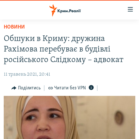
Доступність
посилання
Перейти
НОВИНИ
до
НОВИНИ
Обшуки в Криму: дружина
основного
ВОДА.КРИМ
матеріалу
Рахімова перебуває в будівлі
ВІДЕО ТА ФОТО
Перейти
російського Слідкому – адвокат
до
ПОЛІТИКА
основної
11 травень 2021, 20:41
БЛОГИ
навігації
Перейти
Поділитись
Читати без VPN
ПОГЛЯД
до
ІНТЕРВ'Ю
пошуку
ВСЕ ЗА ДЕНЬ
СПЕЦПРОЕКТИ
ЯК ОБІЙТИ БЛОКУВАННЯ
ДЕПОРТАЦІЯ