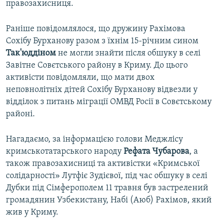
правозахисниця.
Раніше повідомлялося, що дружину Рахімова
Сохібу Бурханову разом з їхнім 15-річним сином
Так'юддіном
не могли знайти після обшуку в селі
Завітне Совєтського району в Криму. До цього
активісти повідомляли, що мати двох
неповнолітніх дітей Сохібу Бурханову відвезли у
відділок з питань міграції ОМВД Росії в Совєтському
районі.
Нагадаємо, за інформацією голови Меджлісу
кримськотатарського народу
Рефата Чубарова
, а
також правозахисниці та активістки «Кримської
солідарності» Лутфіє Зудієвої, під час обшуку в селі
Дубки під Сімферополем 11 травня був застрелений
громадянин Узбекистану, Набі (Аюб) Рахімов, який
жив у Криму.