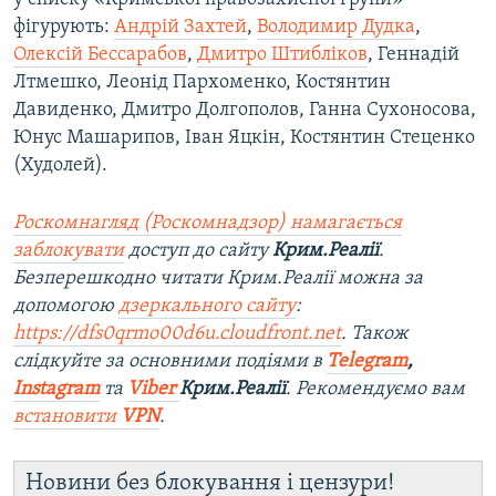
фігурують:
Андрій Захтей
,
Володимир Дудка
,
Олексій Бессарабов
,
Дмитро Штибліков
, Геннадій
Лтмешко, Леонід Пархоменко, Костянтин
Давиденко, Дмитро Долгополов, Ганна Сухоносова,
Юнус Машарипов, Іван Яцкін, Костянтин Стеценко
(Худолей).
Роскомнагляд (Роскомнадзор) намагається
заблокувати
доступ до сайту
Крим.Реалії
.
Безперешкодно читати Крим.Реалії можна за
допомогою
дзеркального сайту
:
https://dfs0qrmo00d6u.cloudfront.net
. Також
слідкуйте за основними подіями в
Telegram
,
Instagram
та
Viber
Крим.Реалії
. Рекомендуємо вам
встановити
VPN
.
Новини без блокування і цензури!