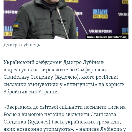
ВІДЕОУРОКИ «ELIFBE»
Русский
СВІДЧЕННЯ ОКУПАЦІЇ
Qırımtatar
УКРАЇНСЬКА ПРОБЛЕМА КРИМУ
ДОЛУЧАЙСЯ!
ІНФОГРАФІКА
Дмитро Лубінець
Український омбудсмен Дмитро Лубінець
Усі сайти RFE/RL
відреагував на вирок жителю Сімферополя
Станіславу Стеценку (Худолею), якого російські
силовики звинуватили у «шпигунстві» на користь
Збройних сил України.
«Звертаюся до світової спільноти посилити тиск на
Росію з вимогою негайно звільнити Станіслава
Стеценка (Худолея) і всіх українських громадян,
яких незаконно утримують», – написав Лубінець у