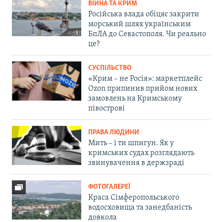
ВІЙНА ТА КРИМ
Російська влада обіцяє закрити
морський шлях українським
БпЛА до Севастополя. Чи реально
це?
СУСПІЛЬСТВО
«Крим – не Росія»: маркетплейс
Ozon припинив прийом нових
замовлень на Кримському
півострові
ПРАВА ЛЮДИНИ
Мить – і ти шпигун. Як у
кримських судах розглядають
звинувачення в держзраді
ФОТОГАЛЕРЕЇ
Краса Сімферопольського
водосховища та занедбаність
довкола