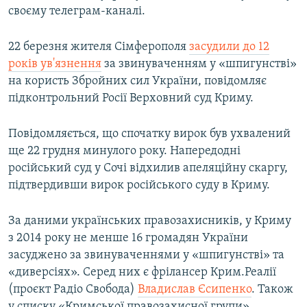
своєму телеграм-каналі.
22 березня жителя Сімферополя
засудили до 12
років ув'язнення
за звинуваченням у «шпигунстві»
на користь Збройних сил України, повідомляє
підконтрольний Росії Верховний суд Криму.
Повідомляється, що спочатку вирок був ухвалений
ще 22 грудня минулого року. Напередодні
російський суд у Сочі відхилив апеляційну скаргу,
підтвердивши вирок російського суду в Криму.
За даними українських правозахисників, у Криму
з 2014 року не менше 16 громадян України
засуджено за звинуваченнями у «шпигунстві» та
«диверсіях». Серед них є фрілансер Крим.Реалії
(проєкт Радіо Свобода)
Владислав Єсипенко
. Також
у списку «Кримської правозахисної групи»