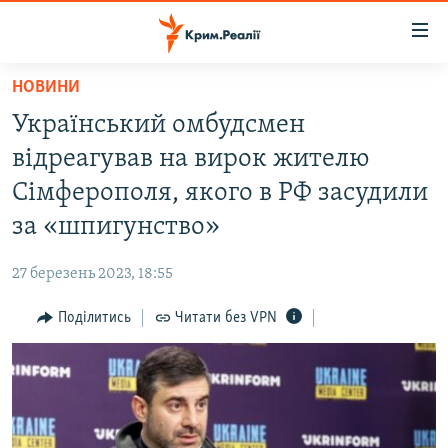
Доступність
посилання
Перейти
НОВИНИ
до
НОВИНИ
Український омбудсмен
основного
ВОДА.КРИМ
матеріалу
відреагував на вирок жителю
ВІДЕО ТА ФОТО
Перейти
Сімферополя, якого в РФ засудили
до
ПОЛІТИКА
за «шпигунство»
основної
БЛОГИ
навігації
27 березень 2023, 18:55
Перейти
ПОГЛЯД
до
Поділитись
Читати без VPN
ІНТЕРВ'Ю
пошуку
ВСЕ ЗА ДЕНЬ
СПЕЦПРОЕКТИ
ЯК ОБІЙТИ БЛОКУВАННЯ
ДЕПОРТАЦІЯ