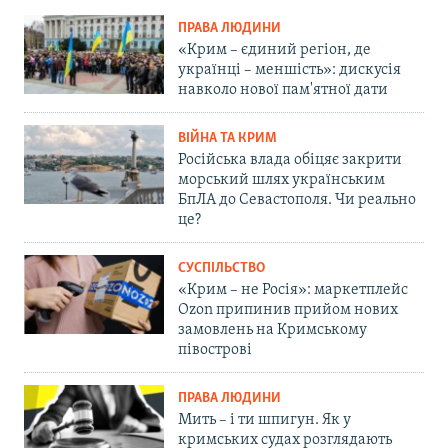
ПРАВА ЛЮДИНИ
«Крим – єдиний регіон, де
українці – меншість»: дискусія
навколо нової пам'ятної дати
ВІЙНА ТА КРИМ
Російська влада обіцяє закрити
морський шлях українським
БпЛА до Севастополя. Чи реально
це?
СУСПІЛЬСТВО
«Крим – не Росія»: маркетплейс
Ozon припинив прийом нових
замовлень на Кримському
півострові
ПРАВА ЛЮДИНИ
Мить – і ти шпигун. Як у
кримських судах розглядають