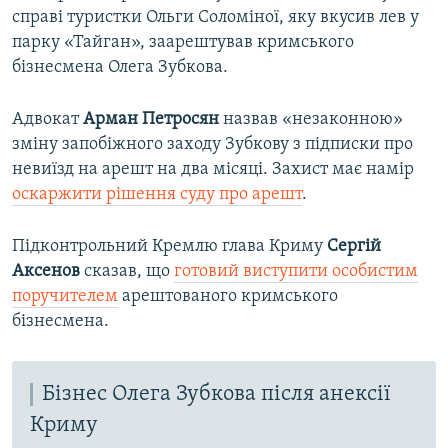
справі туристки Ольги Соломіної, яку вкусив лев у
парку «Тайган», заарештував кримського
бізнесмена Олега Зубкова.
Адвокат
Арман Петросян
назвав «незаконною»
зміну запобіжного заходу Зубкову з підписки про
невиїзд на арешт на два місяці. Захист має намір
оскаржити рішення суду про арешт
.
Підконтрольний Кремлю глава Криму
Сергій
Аксенов
сказав, що
готовий виступити особистим
поручителем
арештованого кримського
бізнесмена.
Бізнес Олега Зубкова після анексії
Криму