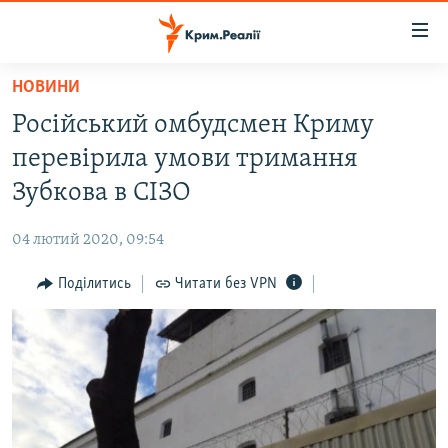
Доступність
посилання
Перейти
НОВИНИ
до
НОВИНИ
Російський омбудсмен Криму
основного
ВОДА.КРИМ
матеріалу
перевірила умови тримання
ВІДЕО ТА ФОТО
Перейти
Зубкова в СІЗО
до
ПОЛІТИКА
основної
04 лютий 2020, 09:54
БЛОГИ
навігації
Перейти
Поділитись
Читати без VPN
ПОГЛЯД
до
ІНТЕРВ'Ю
пошуку
ВСЕ ЗА ДЕНЬ
СПЕЦПРОЕКТИ
ЯК ОБІЙТИ БЛОКУВАННЯ
ДЕПОРТАЦІЯ