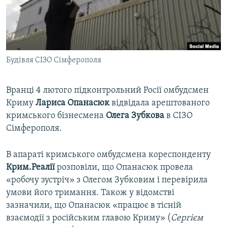
ВІДЕОУРОКИ «ELIFBE»
Русский
СВІДЧЕННЯ ОКУПАЦІЇ
Qırımtatar
УКРАЇНСЬКА ПРОБЛЕМА КРИМУ
Будівля СІЗО Сімферополя
ДОЛУЧАЙСЯ!
ІНФОГРАФІКА
Вранці 4 лютого підконтрольний Росії омбудсмен
Криму
Лариса Опанасюк
відвідала арештованого
Усі сайти RFE/RL
кримського бізнесмена
Олега Зубкова
в СІЗО
Сімферополя.
В апараті кримського омбудсмена кореспонденту
Крим.Реалії
розповіли, що Опанасюк провела
«робочу зустріч» з Олегом Зубковим і перевірила
умови його тримання. Також у відомстві
зазначили, що Опанасюк «працює в тісній
взаємодії з російським главою Криму» (
Сергієм