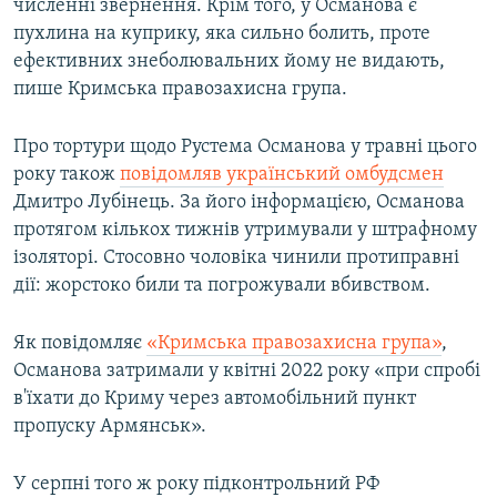
численні звернення. Крім того, у Османова є
пухлина на куприку, яка сильно болить, проте
ефективних знеболювальних йому не видають,
пише Кримська правозахисна група.
Про тортури щодо Рустема Османова у травні цього
року також
повідомляв український омбудсмен
Дмитро Лубінець. За його інформацією, Османова
протягом кількох тижнів утримували у штрафному
ізоляторі. Стосовно чоловіка чинили протиправні
дії: жорстоко били та погрожували вбивством.
Як повідомляє
«Кримська правозахисна група»
,
Османова затримали у квітні 2022 року «при спробі
в'їхати до Криму через автомобільний пункт
пропуску Армянськ».
У серпні того ж року підконтрольний РФ