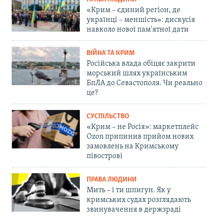
«Крим – єдиний регіон, де
українці – меншість»: дискусія
навколо нової пам'ятної дати
ВІЙНА ТА КРИМ
Російська влада обіцяє закрити
морський шлях українським
БпЛА до Севастополя. Чи реально
це?
СУСПІЛЬСТВО
«Крим – не Росія»: маркетплейс
Ozon припинив прийом нових
замовлень на Кримському
півострові
ПРАВА ЛЮДИНИ
Мить – і ти шпигун. Як у
кримських судах розглядають
звинувачення в держзраді