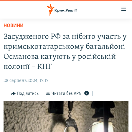
Доступність
посилання
Перейти
НОВИНИ
до
НОВИНИ
Засудженого РФ за нібито участь у
основного
ВОДА.КРИМ
матеріалу
кримськотатарському батальйоні
ВІДЕО ТА ФОТО
Перейти
Османова катують у російській
до
ПОЛІТИКА
колонії – КПГ
основної
БЛОГИ
навігації
28 серпень 2024, 17:17
Перейти
ПОГЛЯД
до
Поділитись
Читати без VPN
ІНТЕРВ'Ю
пошуку
ВСЕ ЗА ДЕНЬ
СПЕЦПРОЕКТИ
ЯК ОБІЙТИ БЛОКУВАННЯ
ДЕПОРТАЦІЯ