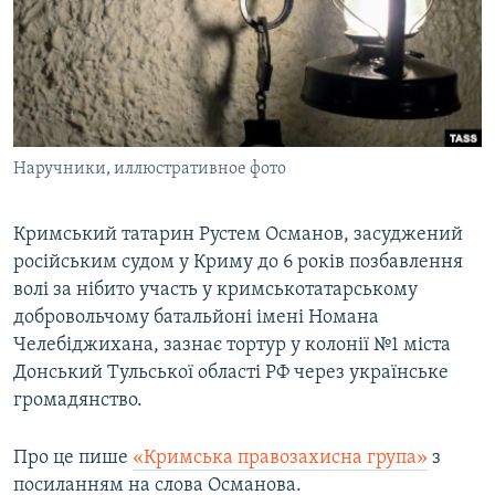
ВІДЕОУРОКИ «ELIFBE»
Русский
СВІДЧЕННЯ ОКУПАЦІЇ
Qırımtatar
УКРАЇНСЬКА ПРОБЛЕМА КРИМУ
ДОЛУЧАЙСЯ!
ІНФОГРАФІКА
Наручники, иллюстративное фото
Кримський татарин Рустем Османов, засуджений
Усі сайти RFE/RL
російським судом у Криму до 6 років позбавлення
волі за нібито участь у кримськотатарському
добровольчому батальйоні імені Номана
Челебіджихана, зазнає тортур у колонії №1 міста
Донський Тульської області РФ через українське
громадянство.
Про це пише
«Кримська правозахисна група»
з
посиланням на слова Османова.