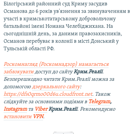
Білогірський районний суд Криму засудив
Османова до 6 років ув'язнення за звинуваченням в
участі в кримськотатарському добровольчому
батальйоні імені Номана Челебіджихана. На
сьогоднішній день, за даними правозахисників,
Османов перебуває в колонії в місті Донський у
Тульській області РФ.
Роскомнагляд (Роскомнадзор) намагається
заблокувати
доступ до сайту
Крим.Реалії
.
Безперешкодно читати Крим.Реалії можна за
допомогою
дзеркального сайту
:
https://dfs0qrmo00d6u.cloudfront.net
. Також
слідкуйте за основними подіями в
Telegram
,
Instagram
та
Viber
Крим.Реалії
. Рекомендуємо
встановити
VPN
.