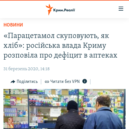
Доступність
посилання
Перейти
НОВИНИ
до
НОВИНИ
«Парацетамол скуповують, як
основного
ВОДА.КРИМ
матеріалу
хліб»: російська влада Криму
ВІДЕО ТА ФОТО
Перейти
розповіла про дефіцит в аптеках
до
ПОЛІТИКА
основної
31 березень 2020, 14:18
БЛОГИ
навігації
Перейти
Поділитись
Читати без VPN
ПОГЛЯД
до
ІНТЕРВ'Ю
пошуку
ВСЕ ЗА ДЕНЬ
СПЕЦПРОЕКТИ
ЯК ОБІЙТИ БЛОКУВАННЯ
ДЕПОРТАЦІЯ