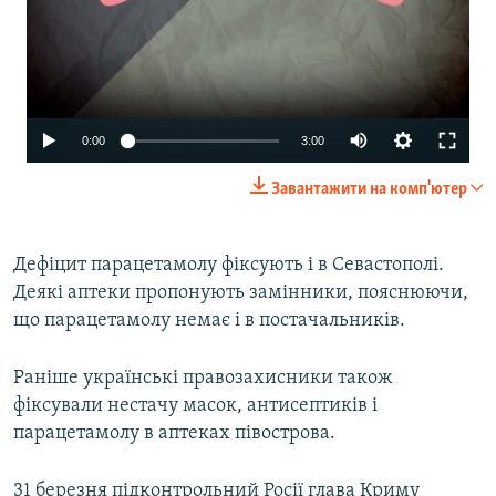
Auto
0:00
3:00
270p
Завантажити на комп'ютер
360p
480p
Дефіцит парацетамолу фіксують і в Севастополі.
Деякі аптеки пропонують замінники, пояснюючи,
1080p
що парацетамолу немає і в постачальників.
Auto
270p
360p
480p
Раніше українські правозахисники також
1080p
фіксували нестачу масок, антисептиків і
парацетамолу в аптеках півострова.
31 березня підконтрольний Росії глава Криму