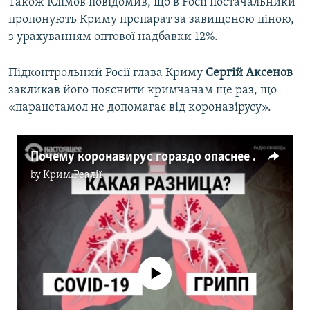
Також Клімов повідомив, що в Росії постачальники
пропонують Криму препарат за завищеною ціною,
з урахуванням оптової надбавки 12%.
Підконтрольний Росії глава Криму
Сергій Аксенов
закликав його пояснити кримчанам ще раз, що
«парацетамол не допомагає від коронавірусу».
Почему коронавирус гораздо опаснее гриппа (видео)
by
Крим.Реалії
No media source currently available