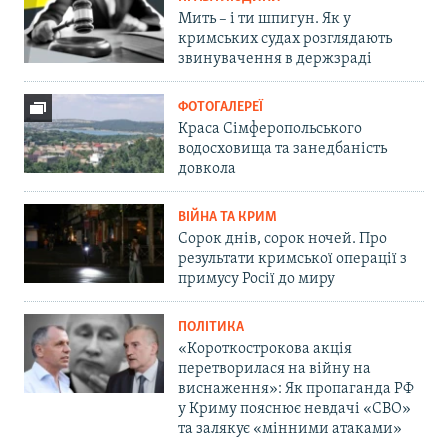
Мить – і ти шпигун. Як у
кримських судах розглядають
звинувачення в держзраді
ФОТОГАЛЕРЕЇ
Краса Сімферопольського
водосховища та занедбаність
довкола
ВІЙНА ТА КРИМ
Сорок днів, сорок ночей. Про
результати кримської операції з
примусу Росії до миру
ПОЛІТИКА
«Короткострокова акція
перетворилася на війну на
виснаження»: Як пропаганда РФ
у Криму пояснює невдачі «СВО»
та залякує «мінними атаками»