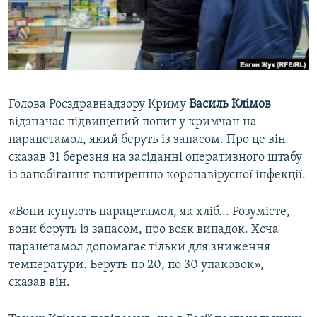
ВІДЕОУРОКИ «ELIFBE»
Русский
СВІДЧЕННЯ ОКУПАЦІЇ
Qırımtatar
УКРАЇНСЬКА ПРОБЛЕМА КРИМУ
ДОЛУЧАЙСЯ!
ІНФОГРАФІКА
Голова Росздравнадзору Криму
Василь Клімов
відзначає підвищений попит у кримчан на
парацетамол, який беруть із запасом. Про це він
Усі сайти RFE/RL
сказав 31 березня на засіданні оперативного штабу
із запобігання поширенню коронавірусної інфекції.
«Вони купують парацетамол, як хліб... Розумієте,
вони беруть із запасом, про всяк випадок. Хоча
парацетамол допомагає тільки для зниження
температури. Беруть по 20, по 30 упаковок», –
сказав він.