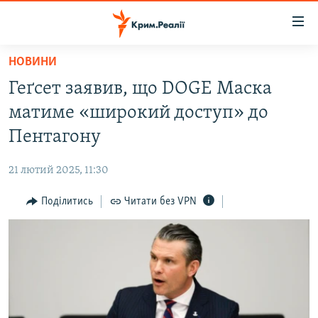
Доступність
посилання
Перейти
НОВИНИ
до
НОВИНИ
Геґсет заявив, що DOGE Маска
основного
ВОДА.КРИМ
матеріалу
матиме «широкий доступ» до
ВІДЕО ТА ФОТО
Перейти
Пентагону
до
ПОЛІТИКА
основної
21 лютий 2025, 11:30
БЛОГИ
навігації
Перейти
Поділитись
Читати без VPN
ПОГЛЯД
до
ІНТЕРВ'Ю
пошуку
ВСЕ ЗА ДЕНЬ
СПЕЦПРОЕКТИ
ЯК ОБІЙТИ БЛОКУВАННЯ
ДЕПОРТАЦІЯ