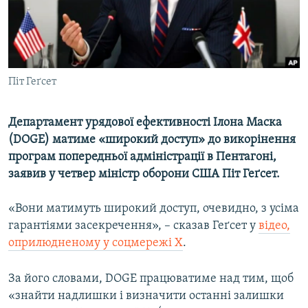
ВІДЕОУРОКИ «ELIFBE»
Русский
СВІДЧЕННЯ ОКУПАЦІЇ
Qırımtatar
УКРАЇНСЬКА ПРОБЛЕМА КРИМУ
Піт Геґсет
ДОЛУЧАЙСЯ!
ІНФОГРАФІКА
Департамент урядової ефективності Ілона Маска
(DOGE) матиме «широкий доступ» до викорінення
Усі сайти RFE/RL
програм попередньої адміністрації в Пентагоні,
заявив у четвер міністр оборони США Піт Геґсет.
«Вони матимуть широкий доступ, очевидно, з усіма
гарантіями засекречення», – сказав Геґсет у
відео,
оприлюдненому у соцмережі X
.
За його словами, DOGE працюватиме над тим, щоб
«знайти надлишки і визначити останні залишки