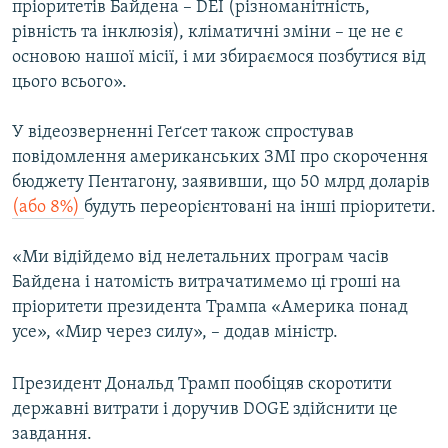
пріоритетів Байдена – DEI (різноманітність,
рівність та інклюзія), кліматичні зміни – це не є
основою нашої місії, і ми збираємося позбутися від
цього всього».
У відеозверненні Геґсет також спростував
повідомлення американських ЗМІ про скорочення
бюджету Пентагону, заявивши, що 50 млрд доларів
(або 8%)
будуть переорієнтовані на інші пріоритети.
«Ми відійдемо від нелетальних програм часів
Байдена і натомість витрачатимемо ці гроші на
пріоритети президента Трампа «Америка понад
усе», «Мир через силу», – додав міністр.
Президент Дональд Трамп пообіцяв скоротити
державні витрати і доручив DOGE здійснити це
завдання.