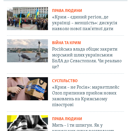
ПРАВА ЛЮДИНИ
«Крим – єдиний регіон, де
українці – меншість»: дискусія
навколо нової пам'ятної дати
ВІЙНА ТА КРИМ
Російська влада обіцяє закрити
морський шлях українським
БпЛА до Севастополя. Чи реально
це?
СУСПІЛЬСТВО
«Крим – не Росія»: маркетплейс
Ozon припинив прийом нових
замовлень на Кримському
півострові
ПРАВА ЛЮДИНИ
Мить – і ти шпигун. Як у