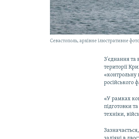
Севастополь, архівне ілюстративне фот
З'єднання та 
території Кри
«контрольну 
російського ф
«У рамках кон
підготовки та
техніки, війс
Зазначається,
задіяні в дво