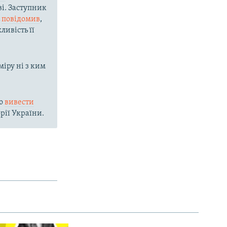
і. Заступник
с
повідомив
,
ливість її
міру ні з ким
ію
вивести
рії України.