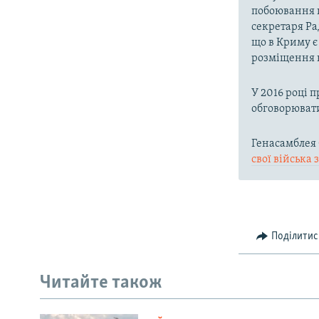
побоювання щ
секретаря Ра
що в Криму є 
розміщення н
У 2016 році 
обговорювати
Генасамблея 
свої війська
Поділитис
Читайте також