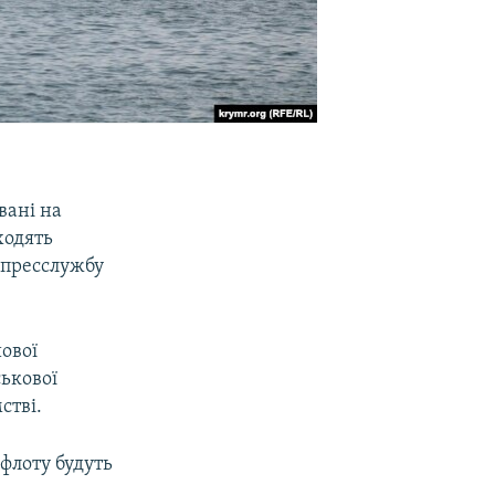
вані на
ходять
 пресслужбу
йової
ськової
стві.
 флоту будуть