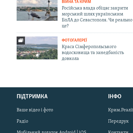
ВІЙНА ТА КРИМ
Російська влада обіцяє закрити
морський шлях українським
БпЛА до Севастополя. Чи реально
це?
ФОТОГАЛЕРЕЇ
Краса Сімферопольського
водосховища та занедбаність
довкола
Русский
ПІДТРИМКА
ІНФО
Qırımtatar
Ваше відео і фото
Крим.Реалії
ДОЛУЧАЙСЯ!
Радіо
Передрук
Мобільний додаток Android | iOS
Контакти