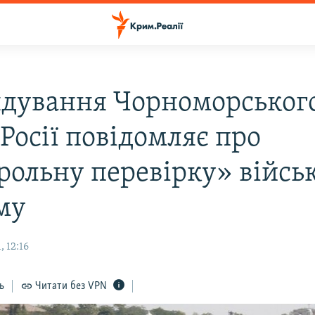
дування Чорноморськог
Росії повідомляє про
рольну перевірку» війсь
му
 12:16
ь
Читати без VPN