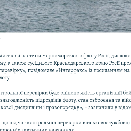
о
військові частини Чорноморського флоту Росії, дислоко
му, а також сусіднього Краснодарського краю Росії про
перевірку», повідомляє «Интерфакс» із посиланням на
лоту.
трольної перевірки буде оцінено якість організації бо
 злагодженість підрозділів флоту, стан озброєння та вій
ькової дисципліни і правопорядку», – зазначили у відом
 що під час контрольної перевірки військовослужбовці
сторонніх тактичних навчаннях.