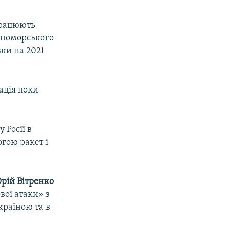
дпрацюють
орноморського
вки на 2021
ація поки
 Росії в
гою ракет і
рій Вітренко
вої атаки» з
країною та в