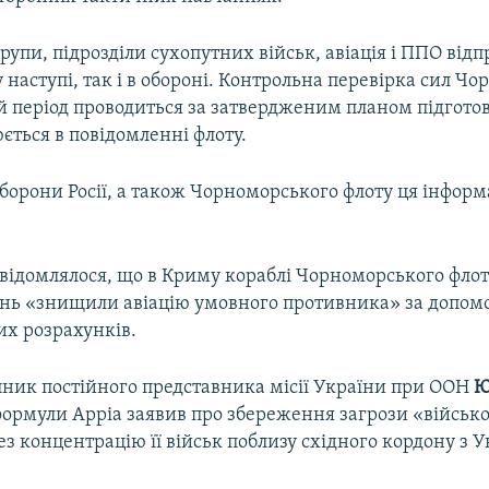
рупи, підрозділи сухопутних військ, авіація і ППО ві
у наступі, так і в обороні. Контрольна перевірка сил Ч
ій період проводиться за затвердженим планом підгото
юється в повідомленні флоту.
борони Росії, а також Чорноморського флоту ця інформ
відомлялося, що в Криму кораблі Чорноморського флоту
нь «знищили авіацію умовного противника» за допомо
их розрахунків.
пник постійного представника місії України при ООН
Ю
формули Арріа заявив про збереження загрози «військо
рез концентрацію її військ поблизу східного кордону з У