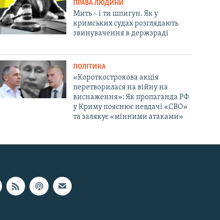
ПРАВА ЛЮДИНИ
Мить – і ти шпигун. Як у
кримських судах розглядають
звинувачення в держзраді
ПОЛІТИКА
«Короткострокова акція
перетворилася на війну на
виснаження»: Як пропаганда РФ
у Криму пояснює невдачі «СВО»
та залякує «мінними атаками»