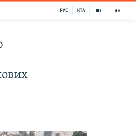
РУС
КТА
о
кових