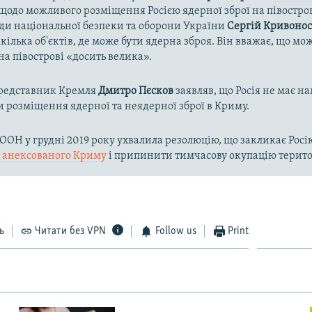
одо можливого розміщення Росією ядерної зброї на півостров
ди національної безпеки та оборони України
Сергій Кривоно
кілька об'єктів, де може бути ядерна зброя. Він вважає, що мож
а півострові «досить велика».
представник Кремля
Дмитро Пєсков
заявляв, що Росія не має на
 розміщення ядерної та неядерної зброї в Криму.
ООН у грудні 2019 року ухвалила резолюцію, що закликає Рос
 з анексованого Криму
і припинити тимчасову окупацію терито
ь
Читати без VPN
Follow us
Print