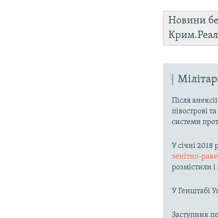
Новини бе
Крим.Реал
Мілітар
Після анексі
півострові та
системи прот
У січні 2018
зенітно-рак
розмістили і
У Генштабі У
Заступник п