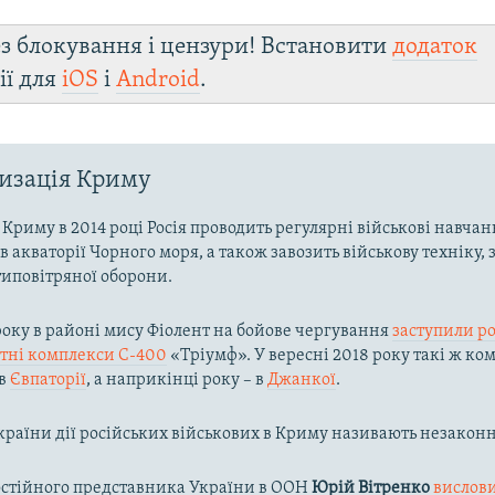
з блокування і цензури! Встановити
додаток
ії для
iOS
і
Android
.
изація Криму
ї Криму в 2014 році Росія проводить регулярні військові навчан
 в акваторії Чорного моря, а також завозить військову техніку,
иповітряної оборони.
 року в районі мису Фіолент на бойове чергування
заступили ро
етні комплекси С-400
«Тріумф». У вересні 2018 року такі ж ко
 в
Євпаторії
, а наприкінці року – в
Джанкої
.
країни дії російських військових в Криму називають незакон
остійного представника України в ООН
Юрій Вітренко
вислов