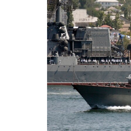
ВІДЕОУРОКИ «ELIFBE»
СВІДЧЕННЯ ОКУПАЦІЇ
УКРАЇНСЬКА ПРОБЛЕМА КРИМУ
ІНФОГРАФІКА