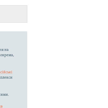
ня на
 зокрема,
сійські
мплекси
ними.
ив