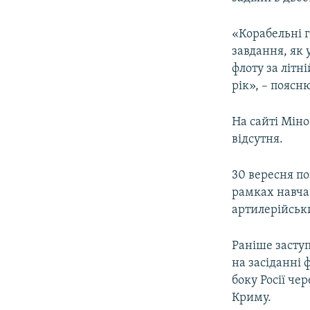
«Корабельні г
завдання, як 
флоту за літн
рік», – поясн
На сайті Міно
відсутня.
30 вересня по
рамках навча
артилерійськ
Раніше засту
на засіданні 
боку Росії че
Криму.