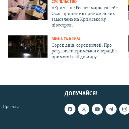
СУСПІЛЬСТВО
«Крим – не Росія»: маркетплейс
Ozon припинив прийом нових
замовлень на Кримському
півострові
ВІЙНА ТА КРИМ
Сорок днів, сорок ночей. Про
результати кримської операції з
примусу Росії до миру
ДОЛУЧАЙСЯ!
. Про нас