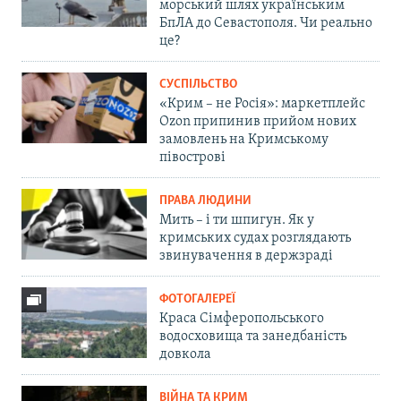
морський шлях українським
БпЛА до Севастополя. Чи реально
це?
СУСПІЛЬСТВО
«Крим – не Росія»: маркетплейс
Ozon припинив прийом нових
замовлень на Кримському
півострові
ПРАВА ЛЮДИНИ
Мить – і ти шпигун. Як у
кримських судах розглядають
звинувачення в держзраді
ФОТОГАЛЕРЕЇ
Краса Сімферопольського
водосховища та занедбаність
довкола
ВІЙНА ТА КРИМ