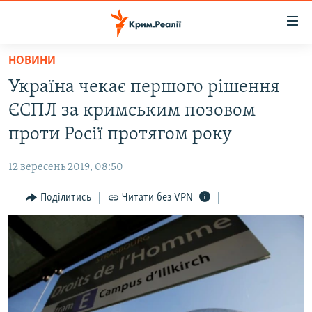
Доступність
посилання
Перейти
НОВИНИ
до
НОВИНИ
Україна чекає першого рішення
основного
ВОДА.КРИМ
матеріалу
ЄСПЛ за кримським позовом
ВІДЕО ТА ФОТО
Перейти
проти Росії протягом року
до
ПОЛІТИКА
основної
12 вересень 2019, 08:50
БЛОГИ
навігації
Перейти
Поділитись
Читати без VPN
ПОГЛЯД
до
ІНТЕРВ'Ю
пошуку
ВСЕ ЗА ДЕНЬ
СПЕЦПРОЕКТИ
ЯК ОБІЙТИ БЛОКУВАННЯ
ДЕПОРТАЦІЯ