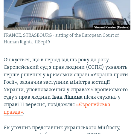
ВІДЕОУРОКИ «ELIFBE»
Русский
СВІДЧЕННЯ ОКУПАЦІЇ
Qırımtatar
УКРАЇНСЬКА ПРОБЛЕМА КРИМУ
FRANCE, STRASBOURG - sitting of the European Court of
ДОЛУЧАЙСЯ!
ІНФОГРАФІКА
Human Rights, 11Sep19
Очікується, що в період від пів року до року
Усі сайти RFE/RL
Європейський суд з прав людини (ЄСПЛ) ухвалить
перше рішення у кримській справі «Україна проти
Росії», зазначив заступник міністра юстиції
України, уповноважений у справах Європейського
суду з прав людини
Іван Ліщина
після слухань у
справі 11 вересня, повідомляє
«Європейська
правда»
.
Як уточнив представник українського Мін'юсту,