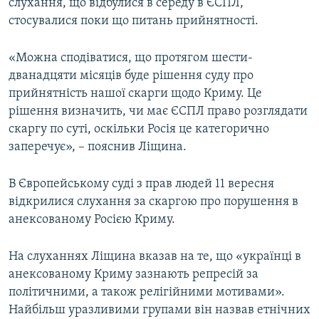
слухання, що відбулися в середу в ЄСПЛ,
стосувалися поки що питань прийнятності.
«Можна сподіватися, що протягом шести-
дванадцяти місяців буде рішення суду про
прийнятність нашої скарги щодо Криму. Це
рішення визначить, чи має ЄСПЛ право розглядати
скаргу по суті, оскільки Росія це категорично
заперечує», – пояснив Ліщина.
В Європейському суді з прав людей 11 вересня
відкрилися слухання за скаргою про порушення в
анексованому Росією Криму.
На слуханнях Ліщина вказав на те, що «українці в
анексованому Криму зазнають репресій за
політичними, а також релігійними мотивами».
Найбільш уразливими групами він назвав етнічних