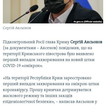
ВІДЕОУРОКИ «ELIFBE»
Русский
СВІДЧЕННЯ ОКУПАЦІЇ
Qırımtatar
УКРАЇНСЬКА ПРОБЛЕМА КРИМУ
Сергій Аксьонов
ДОЛУЧАЙСЯ!
ІНФОГРАФІКА
Підконтрольний Росії глава Криму
Сергій Аксьонов
(за документами – Аксенов) повідомив, що на
Усі сайти RFE/RL
території Кримського півострова було виявлено
перший випадок захворювання на новий штам
COVID-19 «омікрон».
«На території Республіки Крим зареєстровано
перший випадок захворювання на омікрон-штам
коронавірусу. Прошу кримчан дотримуватися
маскового режиму та інших заходів
епідеміологічної безпеки», – написав Аксьонов у