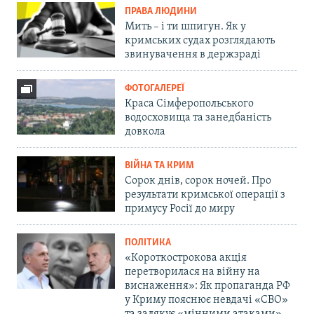
ПРАВА ЛЮДИНИ
Мить – і ти шпигун. Як у
кримських судах розглядають
звинувачення в держзраді
ФОТОГАЛЕРЕЇ
Краса Сімферопольського
водосховища та занедбаність
довкола
ВІЙНА ТА КРИМ
Сорок днів, сорок ночей. Про
результати кримської операції з
примусу Росії до миру
ПОЛІТИКА
«Короткострокова акція
перетворилася на війну на
виснаження»: Як пропаганда РФ
у Криму пояснює невдачі «СВО»