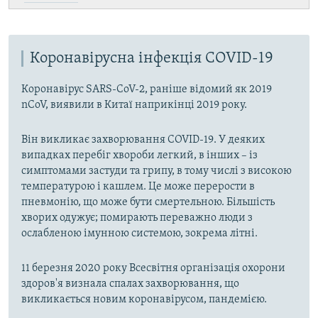
Коронавірусна інфекція COVID-19
Коронавірус SARS-CoV-2, раніше відомий як 2019
nCoV, виявили в Китаї наприкінці 2019 року.
Він викликає захворювання COVID-19. У деяких
випадках перебіг хвороби легкий, в інших – із
симптомами застуди та грипу, в тому числі з високою
температурою і кашлем. Це може перерости в
пневмонію, що може бути смертельною. Більшість
хворих одужує; помирають переважно люди з
ослабленою імунною системою, зокрема літні.
11 березня 2020 року Всесвітня організація охорони
здоров'я визнала спалах захворювання, що
викликається новим коронавірусом, пандемією.