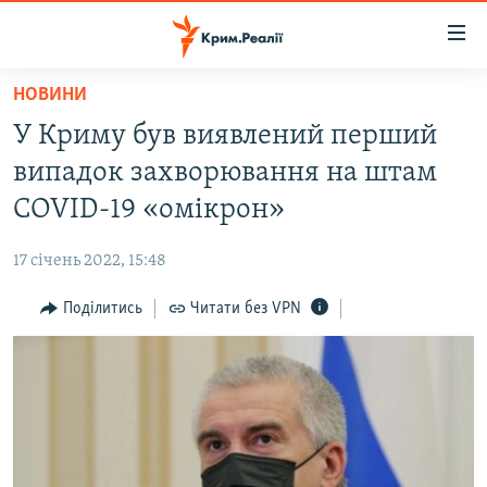
Доступність
посилання
Перейти
НОВИНИ
до
НОВИНИ
У Криму був виявлений перший
основного
ВОДА.КРИМ
матеріалу
випадок захворювання на штам
ВІДЕО ТА ФОТО
Перейти
COVID-19 «омікрон»
до
ПОЛІТИКА
основної
17 січень 2022, 15:48
БЛОГИ
навігації
Перейти
Поділитись
Читати без VPN
ПОГЛЯД
до
ІНТЕРВ'Ю
пошуку
ВСЕ ЗА ДЕНЬ
СПЕЦПРОЕКТИ
ЯК ОБІЙТИ БЛОКУВАННЯ
ДЕПОРТАЦІЯ