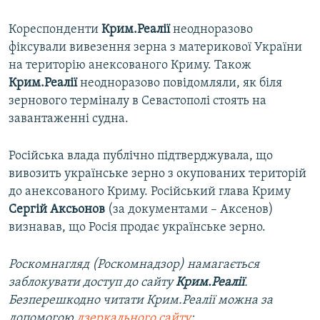
Кореспонденти
Крим.Реалії
неодноразово
фіксували вивезення зерна з материкової України
на територію анексованого Криму. Також
Крим.Реалії
неодноразово повідомляли, як біля
зернового терміналу в Севастополі стоять на
завантаженні судна.
Російська влада публічно підтверджувала, що
вивозить українське зерно з окупованих територій
до анексованого Криму. Російський глава Криму
Сергій Аксьонов
(за документами – Аксенов)
визнавав, що Росія продає українське зерно.
Роскомнагляд (Роскомнадзор) намагається
заблокувати доступ до сайту
Крим.Реалії
.
Безперешкодно читати Крим.Реалії можна за
допомогою
дзеркального сайту
: