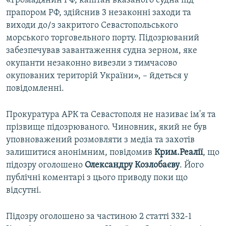
«Громадянин РФ, капітан вказаного судна під
прапором РФ, здійснив 3 незаконні заходи та
виходи до/з закритого Севастопольського
морського торговельного порту. Підозрюваний
забезпечував завантаження судна зерном, яке
окупанти незаконно вивезли з тимчасово
окупованих територій України», – йдеться у
повідомленні.
Прокуратура АРК та Севастополя не називає ім'я та
прізвище підозрюваного. Чиновник, який не був
уповноважений розмовляти з медіа та захотів
залишитися анонімним, повідомив
Крим.Реалії
, що
підозру оголошено
Олександру Козлобаєву
. Його
публічні коментарі з цього приводу поки що
відсутні.
Підозру оголошено за частиною 2 статті 332-1