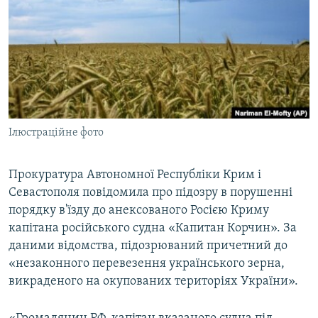
ВІДЕОУРОКИ «ELIFBE»
Русский
СВІДЧЕННЯ ОКУПАЦІЇ
Qırımtatar
УКРАЇНСЬКА ПРОБЛЕМА КРИМУ
ДОЛУЧАЙСЯ!
ІНФОГРАФІКА
Ілюстраційне фото
Усі сайти RFE/RL
Прокуратура Автономної Республіки Крим і
Севастополя повідомила про підозру в порушенні
порядку в'їзду до анексованого Росією Криму
капітана російського судна «Капитан Корчин». За
даними відомства, підозрюваний причетний до
«незаконного перевезення українського зерна,
викраденого на окупованих територіях України».