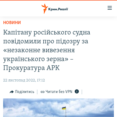
Доступність
посилання
Перейти
НОВИНИ
до
НОВИНИ
Капітану російського судна
основного
ВОДА.КРИМ
матеріалу
повідомили про підозру за
ВІДЕО ТА ФОТО
Перейти
«незаконне вивезення
до
ПОЛІТИКА
українського зерна» –
основної
БЛОГИ
навігації
Прокуратура АРК
Перейти
ПОГЛЯД
до
22 листопад 2022, 17:12
ІНТЕРВ'Ю
пошуку
Поділитись
Читати без VPN
ВСЕ ЗА ДЕНЬ
СПЕЦПРОЕКТИ
ЯК ОБІЙТИ БЛОКУВАННЯ
ДЕПОРТАЦІЯ