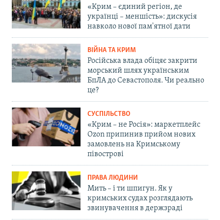
«Крим – єдиний регіон, де
українці – меншість»: дискусія
навколо нової пам'ятної дати
ВІЙНА ТА КРИМ
Російська влада обіцяє закрити
морський шлях українським
БпЛА до Севастополя. Чи реально
це?
СУСПІЛЬСТВО
«Крим – не Росія»: маркетплейс
Ozon припинив прийом нових
замовлень на Кримському
півострові
ПРАВА ЛЮДИНИ
Мить – і ти шпигун. Як у
кримських судах розглядають
звинувачення в держзраді