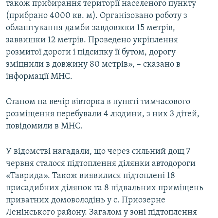
також прибирання території населеного пункту
(прибрано 4000 кв. м). Організовано роботу з
облаштування дамби завдовжки 15 метрів,
заввишки 12 метрів. Проведено укріплення
розмитої дороги і підсипку її бутом, дорогу
зміцнили в довжину 80 метрів», – сказано в
інформації МНС.
Станом на вечір вівторка в пункті тимчасового
розміщення перебували 4 людини, з них 3 дітей,
повідомили в МНС.
У відомстві нагадали, що через сильний дощ 7
червня сталося підтоплення ділянки автодороги
«Таврида». Також виявилися підтоплені 18
присадибних ділянок та 8 підвальних приміщень
приватних домоволодінь у с. Приозерне
Ленінського району. Загалом у зоні підтоплення