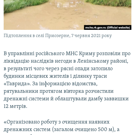
ВІДЕОУРОКИ «ELIFBE»
Русский
СВІДЧЕННЯ ОКУПАЦІЇ
Qırımtatar
УКРАЇНСЬКА ПРОБЛЕМА КРИМУ
Підтоплення в селі Приозерне, 7 червня 2021 року
ДОЛУЧАЙСЯ!
ІНФОГРАФІКА
В управлінні російського МНС Криму розповіли про
ліквідацію наслідків негоди в Ленінському районі,
Усі сайти RFE/RL
в результаті чого через рясні опади затопило
будинки місцевих жителів і ділянку траси
«Таврида». За інформацією відомства,
рятувальники протягом вівторка розчистили
дренажні системи й облаштували дамбу заввишки
12 метрів.
«Організовано роботу з очищення наявних
дренажних систем (загалом очищено 500 м), а