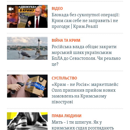
ВІДЕО
Блокада без сухопутної операції:
Крим сам себе не заправить і не
прогодує | Крим.Реалії
ВІЙНА ТА КРИМ
Російська влада обіцяє закрити
морський шлях українським
БпЛА до Севастополя. Чи реально
це?
СУСПІЛЬСТВО
«Крим – не Росія»: маркетплейс
Ozon припинив прийом нових
замовлень на Кримському
півострові
ПРАВА ЛЮДИНИ
Мить – і ти шпигун. Як у
кримських судах розглядають