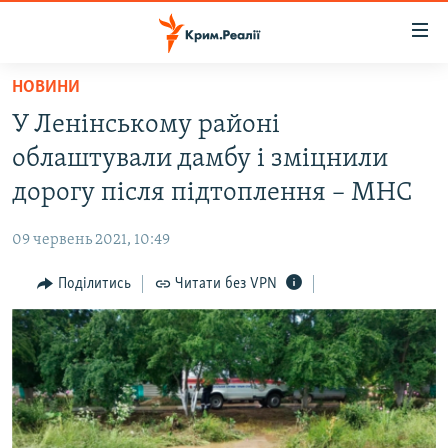
Доступність
посилання
Перейти
НОВИНИ
до
НОВИНИ
У Ленінському районі
основного
ВОДА.КРИМ
матеріалу
облаштували дамбу і зміцнили
ВІДЕО ТА ФОТО
Перейти
дорогу після підтоплення – МНС
до
ПОЛІТИКА
основної
09 червень 2021, 10:49
БЛОГИ
навігації
Перейти
Поділитись
Читати без VPN
ПОГЛЯД
до
ІНТЕРВ'Ю
пошуку
ВСЕ ЗА ДЕНЬ
СПЕЦПРОЕКТИ
ЯК ОБІЙТИ БЛОКУВАННЯ
ДЕПОРТАЦІЯ