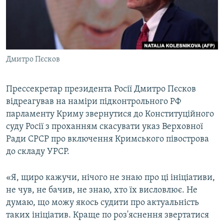
ВІДЕОУРОКИ «ELIFBE»
Русский
СВІДЧЕННЯ ОКУПАЦІЇ
Qırımtatar
УКРАЇНСЬКА ПРОБЛЕМА КРИМУ
Дмитро Пєсков
ДОЛУЧАЙСЯ!
ІНФОГРАФІКА
Прессекретар президента Росії Дмитро Пєсков
відреагував на наміри підконтрольного РФ
Усі сайти RFE/RL
парламенту Криму звернутися до Конституційного
суду Росії з проханням скасувати указ Верховної
Ради СРСР про включення Кримського півострова
до складу УРСР.
«Я, щиро кажучи, нічого не знаю про ці ініціативи,
не чув, не бачив, не знаю, хто їх висловлює. Не
думаю, що можу якось судити про актуальність
таких ініціатив. Краще по роз'яснення звертатися