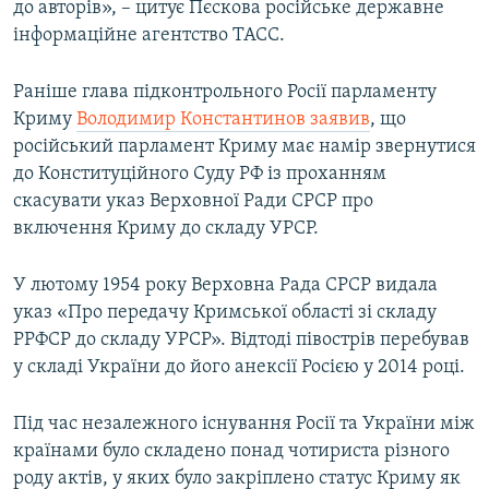
до авторів», – цитує Пєскова російське державне
інформаційне агентство ТАСС.
Раніше глава підконтрольного Росії парламенту
Криму
Володимир Константинов заявив
, що
російський парламент Криму має намір звернутися
до Конституційного Суду РФ із проханням
скасувати указ Верховної Ради СРСР про
включення Криму до складу УРСР.
У лютому 1954 року Верховна Рада СРСР видала
указ «Про передачу Кримської області зі складу
РРФСР до складу УРСР». Відтоді півострів перебував
у складі України до його анексії Росією у 2014 році.
Під час незалежного існування Росії та України між
країнами було складено понад чотириста різного
роду актів, у яких було закріплено статус Криму як