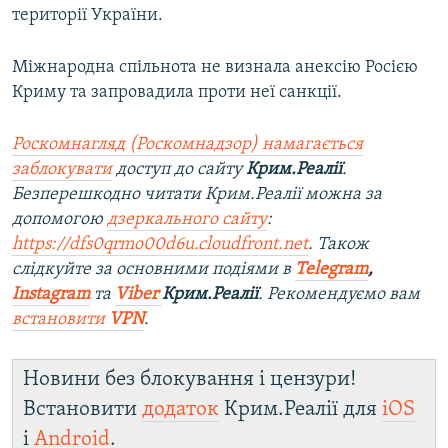
території України.
Міжнародна спільнота не визнала анексію Росією
Криму та запровадила проти неї санкції.
Роскомнагляд (Роскомнадзор) намагається
заблокувати
доступ до сайту
Крим.Реалії
.
Безперешкодно читати Крим.Реалії можна за
допомогою
дзеркального сайту
:
https://dfs0qrmo00d6u.cloudfront.net
. Також
слідкуйте за основними подіями в
Telegram
,
Instagram
та
Viber
Крим.Реалії
. Рекомендуємо вам
встановити
VPN
.
Новини без блокування і цензури!
Встановити
додаток
Крим.Реалії для
iOS
і
Android
.