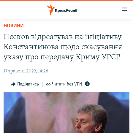
Доступність
посилання
Перейти
НОВИНИ
до
НОВИНИ
Пєсков відреагував на ініціативу
основного
ВОДА.КРИМ
матеріалу
Константинова щодо скасування
ВІДЕО ТА ФОТО
Перейти
указу про передачу Криму УРСР
до
ПОЛІТИКА
основної
17 травень 2023, 14:28
БЛОГИ
навігації
Перейти
Поділитись
Читати без VPN
ПОГЛЯД
до
ІНТЕРВ'Ю
пошуку
ВСЕ ЗА ДЕНЬ
СПЕЦПРОЕКТИ
ЯК ОБІЙТИ БЛОКУВАННЯ
ДЕПОРТАЦІЯ