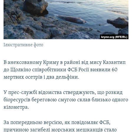
ВІДЕОУРОКИ «ELIFBE»
Русский
СВІДЧЕННЯ ОКУПАЦІЇ
Qırımtatar
УКРАЇНСЬКА ПРОБЛЕМА КРИМУ
ДОЛУЧАЙСЯ!
ІНФОГРАФІКА
Ілюстративне фото
В анексованому Криму в районі від мису Казантип
Усі сайти RFE/RL
до Щолкіно співробітники ФСБ Росії виявили 60
мертвих осетрів і два дельфіни.
У прес-службі відомства стверджують, що розкид
біоресурсів береговою смугою склав близько одного
кілометра.
За попередньою версією, як повідомляє ФСБ,
причиною загибелі морських мешканців стало