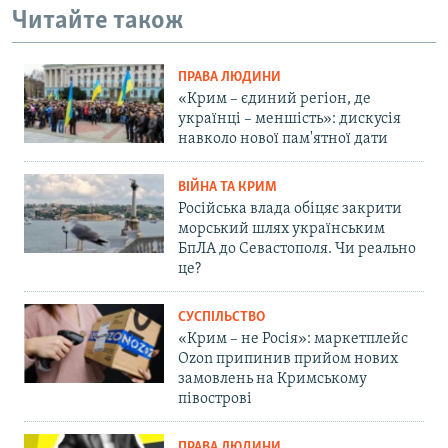
Читайте також
ПРАВА ЛЮДИНИ
«Крим – єдиний регіон, де
українці – меншість»: дискусія
навколо нової пам'ятної дати
ВІЙНА ТА КРИМ
Російська влада обіцяє закрити
морський шлях українським
БпЛА до Севастополя. Чи реально
це?
СУСПІЛЬСТВО
«Крим – не Росія»: маркетплейс
Ozon припинив прийом нових
замовлень на Кримському
півострові
ПРАВА ЛЮДИНИ