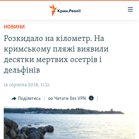
Доступність
посилання
Перейти
НОВИНИ
до
НОВИНИ
Розкидало на кілометр. На
основного
ВОДА.КРИМ
матеріалу
кримському пляжі виявили
ВІДЕО ТА ФОТО
Перейти
десятки мертвих осетрів і
до
ПОЛІТИКА
дельфінів
основної
БЛОГИ
навігації
16 серпень 2018, 11:21
Перейти
ПОГЛЯД
до
Поділитись
Читати без VPN
ІНТЕРВ'Ю
пошуку
ВСЕ ЗА ДЕНЬ
СПЕЦПРОЕКТИ
ЯК ОБІЙТИ БЛОКУВАННЯ
ДЕПОРТАЦІЯ