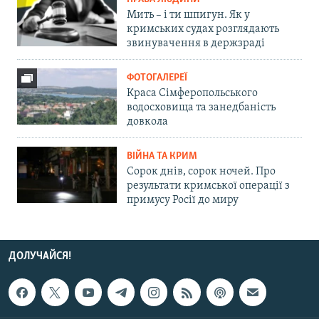
Мить – і ти шпигун. Як у
кримських судах розглядають
звинувачення в держзраді
ФОТОГАЛЕРЕЇ
Краса Сімферопольського
водосховища та занедбаність
довкола
ВІЙНА ТА КРИМ
Сорок днів, сорок ночей. Про
результати кримської операції з
примусу Росії до миру
ДОЛУЧАЙСЯ!