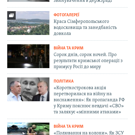
звинувачення в держзраді
ФОТОГАЛЕРЕЇ
Краса Сімферопольського
водосховища та занедбаність
довкола
ВІЙНА ТА КРИМ
Сорок днів, сорок ночей. Про
результати кримської операції з
примусу Росії до миру
ПОЛІТИКА
«Короткострокова акція
перетворилася на війну на
виснаження»: Як пропаганда РФ
у Криму пояснює невдачі «СВО»
та залякує «мінними атаками»
ВІЙНА ТА КРИМ
«Полювання на колони». Як ЗСУ