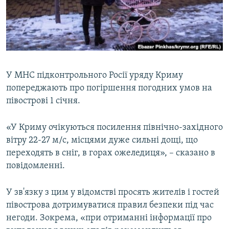
ВІДЕОУРОКИ «ELIFBE»
Русский
СВІДЧЕННЯ ОКУПАЦІЇ
Qırımtatar
УКРАЇНСЬКА ПРОБЛЕМА КРИМУ
ДОЛУЧАЙСЯ!
ІНФОГРАФІКА
У МНС підконтрольного Росії уряду Криму
попереджають про погіршення погодних умов на
півострові 1 січня.
Усі сайти RFE/RL
«У Криму очікуються посилення північно-західного
вітру 22-27 м/с, місцями дуже сильні дощі, що
переходять в сніг, в горах ожеледиця», – сказано в
повідомленні.
У зв'язку з цим у відомстві просять жителів і гостей
півострова дотримуватися правил безпеки під час
негоди. Зокрема, «при отриманні інформації про