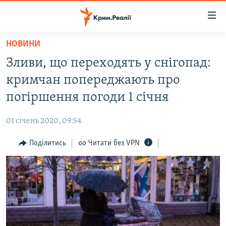
Доступність
посилання
Перейти
НОВИНИ
до
НОВИНИ
Зливи, що переходять у снігопад:
основного
ВОДА.КРИМ
матеріалу
кримчан попереджають про
ВІДЕО ТА ФОТО
Перейти
погіршення погоди 1 січня
до
ПОЛІТИКА
основної
01 січень 2020, 09:54
БЛОГИ
навігації
Перейти
Поділитись
Читати без VPN
ПОГЛЯД
до
ІНТЕРВ'Ю
пошуку
ВСЕ ЗА ДЕНЬ
СПЕЦПРОЕКТИ
ЯК ОБІЙТИ БЛОКУВАННЯ
ДЕПОРТАЦІЯ