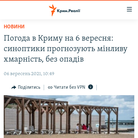
Доступність
посилання
Перейти
НОВИНИ
до
НОВИНИ
Погода в Криму на 6 вересня:
основного
ВОДА.КРИМ
матеріалу
синоптики прогнозують мінливу
ВІДЕО ТА ФОТО
Перейти
хмарність, без опадів
до
ПОЛІТИКА
основної
06 вересень 2021, 10:49
БЛОГИ
навігації
Перейти
Поділитись
Читати без VPN
ПОГЛЯД
до
ІНТЕРВ'Ю
пошуку
ВСЕ ЗА ДЕНЬ
СПЕЦПРОЕКТИ
ЯК ОБІЙТИ БЛОКУВАННЯ
ДЕПОРТАЦІЯ