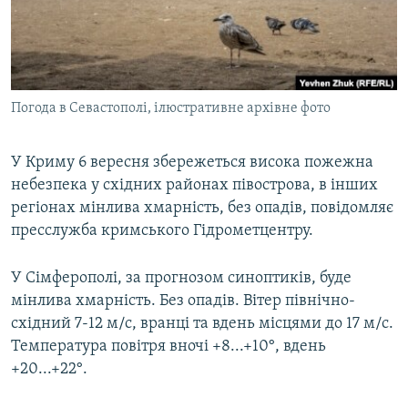
ВІДЕОУРОКИ «ELIFBE»
Русский
СВІДЧЕННЯ ОКУПАЦІЇ
Qırımtatar
УКРАЇНСЬКА ПРОБЛЕМА КРИМУ
Погода в Севастополі, ілюстративне архівне фото
ДОЛУЧАЙСЯ!
ІНФОГРАФІКА
У Криму 6 вересня збережеться висока пожежна
небезпека у східних районах півострова, в інших
Усі сайти RFE/RL
регіонах мінлива хмарність, без опадів, повідомляє
пресслужба кримського Гідрометцентру.
У Сімферополі, за прогнозом синоптиків, буде
мінлива хмарність. Без опадів. Вітер північно-
східний 7-12 м/с, вранці та вдень місцями до 17 м/с.
Температура повітря вночі +8...+10°, вдень
+20...+22°.