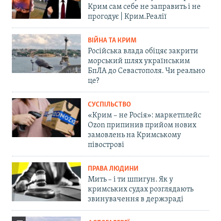
Крим сам себе не заправить і не
прогодує | Крим.Реалії
ВІЙНА ТА КРИМ
Російська влада обіцяє закрити
морський шлях українським
БпЛА до Севастополя. Чи реально
це?
СУСПІЛЬСТВО
«Крим – не Росія»: маркетплейс
Ozon припинив прийом нових
замовлень на Кримському
півострові
ПРАВА ЛЮДИНИ
Мить – і ти шпигун. Як у
кримських судах розглядають
звинувачення в держзраді