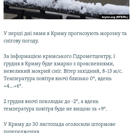
ВІДЕОУРОКИ «ELIFBE»
Русский
СВІДЧЕННЯ ОКУПАЦІЇ
Qırımtatar
УКРАЇНСЬКА ПРОБЛЕМА КРИМУ
У перші дні зими в Криму прогнозують морозну та
ДОЛУЧАЙСЯ!
ІНФОГРАФІКА
снігову погоду.
За інформацією кримського Гідрометцентру, 1
грудня в Криму буде хмарно з проясненнями,
Усі сайти RFE/RL
невеликий мокрий сніг. Вітер західний, 8-13 м/с.
Температура повітря вночі близько 0°, вдень
+4...+6°.
2 грудня вночі похолодає до -2°, а вдень
температура повітря буде не вищою за +9°.
У Криму до 30 листопада оголосили штормове
попередження.