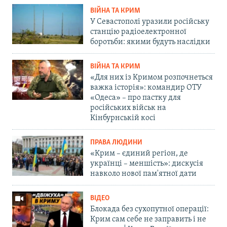
ВІЙНА ТА КРИМ
У Севастополі уразили російську
станцію радіоелектронної
боротьби: якими будуть наслідки
ВІЙНА ТА КРИМ
«Для них із Кримом розпочнеться
важка історія»: командир ОТУ
«Одеса» – про пастку для
російських військ на
Кінбурнській косі
ПРАВА ЛЮДИНИ
«Крим – єдиний регіон, де
українці – меншість»: дискусія
навколо нової пам'ятної дати
ВІДЕО
Блокада без сухопутної операції:
Крим сам себе не заправить і не