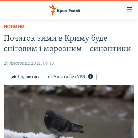
Доступність
посилання
Перейти
НОВИНИ
до
НОВИНИ
Початок зими в Криму буде
основного
ВОДА.КРИМ
матеріалу
сніговим і морозним – синоптики
ВІДЕО ТА ФОТО
Перейти
до
29 листопад 2021, 09:13
ПОЛІТИКА
основної
БЛОГИ
Поділитись
Читати без VPN
навігації
Перейти
ПОГЛЯД
до
ІНТЕРВ'Ю
пошуку
ВСЕ ЗА ДЕНЬ
СПЕЦПРОЕКТИ
ЯК ОБІЙТИ БЛОКУВАННЯ
ДЕПОРТАЦІЯ