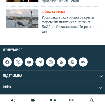
прогодує | Крим.Реалії
ВІЙНА ТА КРИМ
Російська влада обіцяє закрити
морський шлях українським
БпЛА до Севастополя. Чи реально
це?
ДОЛУЧАЙСЯ!
ПІДТРИМКА
ІНФО
© Крим.Реалії, 2026 | Усі права застережено.
КТА
РУС