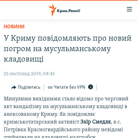
Доступність
посилання
Перейти
НОВИНИ
до
НОВИНИ
У Криму повідомляють про новий
основного
ВОДА.КРИМ
матеріалу
погром на мусульманському
ВІДЕО ТА ФОТО
Перейти
кладовищі
до
ПОЛІТИКА
основної
25 листопад 2019, 08:45
БЛОГИ
навігації
Перейти
Поділитись
Читати без VPN
ПОГЛЯД
до
Минулими вихідними стало відомо про черговий
ІНТЕРВ'Ю
пошуку
акт вандалізму на мусульманському кладовищі в
ВСЕ ЗА ДЕНЬ
анексованому Криму. Як повідомляє
СПЕЦПРОЕКТИ
кримськотатарський активіст
Заїр Смедля
, в с.
Петрівка Красногвардійського району невідомі
ЯК ОБІЙТИ БЛОКУВАННЯ
ДЕПОРТАЦІЯ
зруйнували на кладовищі надгробок.