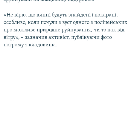
ВІДЕОУРОКИ «ELIFBE»
Русский
«Не вірю, що винні будуть знайдені і покарані,
СВІДЧЕННЯ ОКУПАЦІЇ
Qırımtatar
особливо, коли почули з вуст одного з поліцейських
УКРАЇНСЬКА ПРОБЛЕМА КРИМУ
про можливе природне руйнування, чи то пак від
вітру», – зазначив активіст, публікуючи фото
ДОЛУЧАЙСЯ!
ІНФОГРАФІКА
погрому з кладовища.
Усі сайти RFE/RL