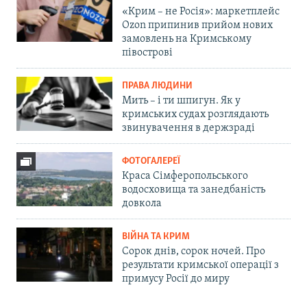
«Крим – не Росія»: маркетплейс
Ozon припинив прийом нових
замовлень на Кримському
півострові
ПРАВА ЛЮДИНИ
Мить – і ти шпигун. Як у
кримських судах розглядають
звинувачення в держзраді
ФОТОГАЛЕРЕЇ
Краса Сімферопольського
водосховища та занедбаність
довкола
ВІЙНА ТА КРИМ
Сорок днів, сорок ночей. Про
результати кримської операції з
примусу Росії до миру