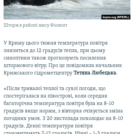
ВІДЕОУРОКИ «ELIFBE»
Русский
СВІДЧЕННЯ ОКУПАЦІЇ
Qırımtatar
Шторм в районі мису Фіолент
УКРАЇНСЬКА ПРОБЛЕМА КРИМУ
ДОЛУЧАЙСЯ!
ІНФОГРАФІКА
У Криму цього тижня температура повітря
знизиться до 12 градусів тепла, при цьому
синоптики також прогнозують посилення
Усі сайти RFE/RL
штормового вітру. Про це повідомила начальник
Кримського гідрометцентру
Тетяна Любецька
.
«Після тривалої теплої та сухої погоди, що
спостерігалася на півострові, коли середня
багаторічна температура повітря була на 8-10
градусів вище норми, з вівторка очікується зміна
погодних умов. З 20 листопада похолодає на 8-10
градусів. Денні температури повітря
становитимуть 7-12 градусів. Нічні – 1-3 градуси