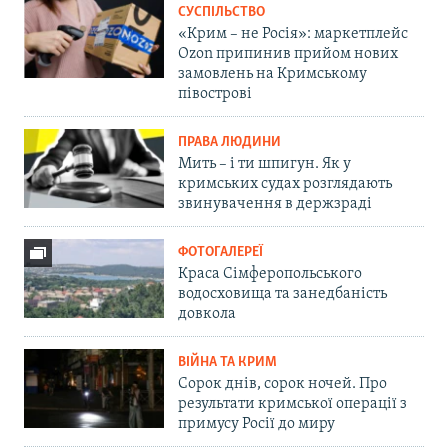
СУСПІЛЬСТВО
«Крим – не Росія»: маркетплейс
Ozon припинив прийом нових
замовлень на Кримському
півострові
ПРАВА ЛЮДИНИ
Мить – і ти шпигун. Як у
кримських судах розглядають
звинувачення в держзраді
ФОТОГАЛЕРЕЇ
Краса Сімферопольського
водосховища та занедбаність
довкола
ВІЙНА ТА КРИМ
Сорок днів, сорок ночей. Про
результати кримської операції з
примусу Росії до миру