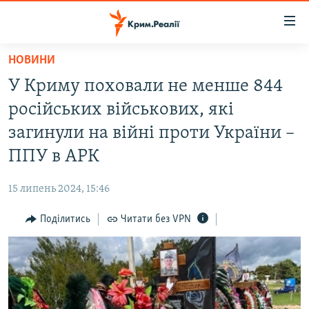
Доступність
посилання
Перейти
НОВИНИ
до
НОВИНИ
У Криму поховали не менше 844
основного
ВОДА.КРИМ
матеріалу
російських військових, які
ВІДЕО ТА ФОТО
Перейти
загинули на війні проти України –
до
ПОЛІТИКА
ППУ в АРК
основної
БЛОГИ
навігації
15 липень 2024, 15:46
Перейти
ПОГЛЯД
до
Поділитись
Читати без VPN
ІНТЕРВ'Ю
пошуку
ВСЕ ЗА ДЕНЬ
СПЕЦПРОЕКТИ
ЯК ОБІЙТИ БЛОКУВАННЯ
ДЕПОРТАЦІЯ