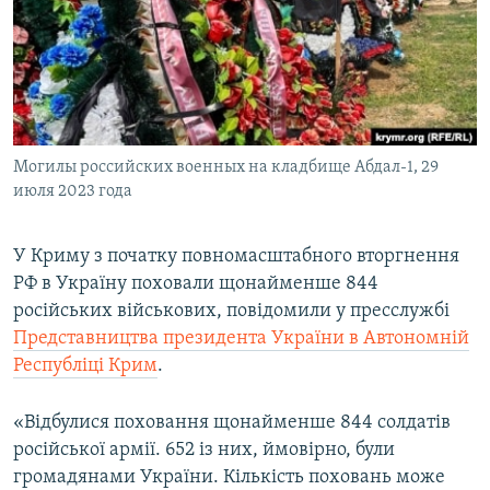
ВІДЕОУРОКИ «ELIFBE»
Русский
СВІДЧЕННЯ ОКУПАЦІЇ
Qırımtatar
УКРАЇНСЬКА ПРОБЛЕМА КРИМУ
ДОЛУЧАЙСЯ!
ІНФОГРАФІКА
Могилы российских военных на кладбище Абдал-1, 29
июля 2023 года
Усі сайти RFE/RL
У Криму з початку повномасштабного вторгнення
РФ в Україну поховали щонайменше 844
російських військових, повідомили у пресслужбі
Представництва президента України в Автономній
Республіці Крим
.
«Відбулися поховання щонайменше 844 солдатів
російської армії. 652 із них, ймовірно, були
громадянами України. Кількість поховань може