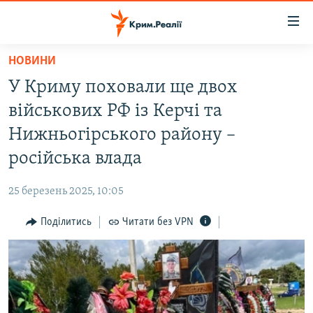
Доступність
посилання
Перейти
НОВИНИ
до
НОВИНИ
У Криму поховали ще двох
основного
ВОДА.КРИМ
матеріалу
військових РФ із Керчі та
ВІДЕО ТА ФОТО
Перейти
Нижньогірського району –
до
ПОЛІТИКА
російська влада
основної
БЛОГИ
навігації
25 березень 2025, 10:05
Перейти
ПОГЛЯД
до
Поділитись
Читати без VPN
ІНТЕРВ'Ю
пошуку
ВСЕ ЗА ДЕНЬ
СПЕЦПРОЕКТИ
ЯК ОБІЙТИ БЛОКУВАННЯ
ДЕПОРТАЦІЯ