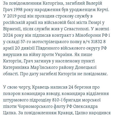
За повідомленням Каторгіна, загиблий Валерій
Грач 1998 року народження був уродженцем Керчі.
У 2019 році він проходив строкову службу в
російській армії на військовій базі міста Гюмрі у
Вірменії, після служби жив у Севастополі. У жовтні
2024 року він підписав контракт з Міноборони РФ і
у складі 57-го мотострілецького полку в/ч 31832 8
армії 20 дивізії Південного військового округу РФ
вирушив на війну проти України. Як пише
Каторгін, Грач загинув у населеному пункті
Катеринівка Мар'їнського району Донецької
області. Про дату загибелі Каторгін не повідомляє.
У свою чергу, Кравець написав 24 березня про
похорон командира взводу, командира відділення
штурмового підрозділу 810-ї бригади морської
піхоти Чорноморського флоту РФ Олександра
Цапка. За повідомленням Кравця, Цапко народився