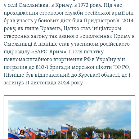
у селі Омелянівка, в Криму, в 1972 року. Під час
проходження строкової служби російської армії він
брав участь у бойових діях біля Придністров'я. 2014
року, як пише Кравець, Цапко став ініціатором
створення загону так званого «ополчення» Криму в
Омелянівці й пізніше став учасником російського
підрозділу «БАРС-Крим». Після початку
повномасштабного вторгнення РФ в Україну він
потрапив до 810-ї бригади морської піхоти ЧФ РФ.
Пізніше був відправлений до Курської області, де і
загинув 11 листопада 2024 року.