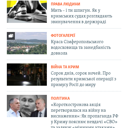
ПРАВА ЛЮДИНИ
Мить – і ти шпигун. Як у
кримських судах розглядають
звинувачення в держзраді
ФОТОГАЛЕРЕЇ
Краса Сімферопольського
водосховища та занедбаність
довкола
ВІЙНА ТА КРИМ
Сорок днів, сорок ночей. Про
результати кримської операції з
примусу Росії до миру
ПОЛІТИКА
«Короткострокова акція
перетворилася на війну на
виснаження»: Як пропаганда РФ
у Криму пояснює невдачі «СВО»
та залякує «мінними атаками»