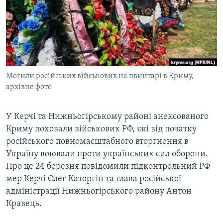
ВІДЕОУРОКИ «ELIFBE»
Русский
СВІДЧЕННЯ ОКУПАЦІЇ
Qırımtatar
УКРАЇНСЬКА ПРОБЛЕМА КРИМУ
ДОЛУЧАЙСЯ!
ІНФОГРАФІКА
Могили російських військових на цвинтарі в Криму,
архівне фото
Усі сайти RFE/RL
У Керчі та Нижньогірському районі анексованого
Криму поховали військових РФ, які від початку
російського повномасштабного вторгнення в
Україну воювали проти українських сил оборони.
Про це 24 березня повідомили підконтрольний РФ
мер Керчі Олег Каторгін та глава російської
адміністрації Нижньогірського району Антон
Кравець.