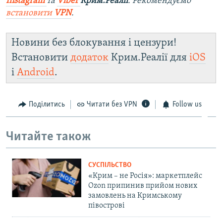
Instagram
та
Viber
Крим.Реалії
. Рекомендуємо
встановити
VPN
.
Новини без блокування і цензури!
Встановити
додаток
Крим.Реалії для
iOS
і
Android
.
Поділитись
Читати без VPN
Follow us
Читайте також
СУСПІЛЬСТВО
«Крим – не Росія»: маркетплейс
Ozon припинив прийом нових
замовлень на Кримському
півострові