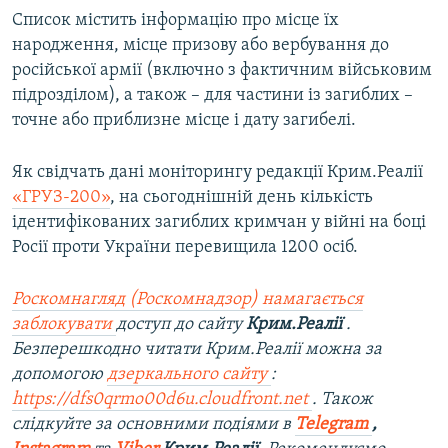
Список містить інформацію про місце їх
народження, місце призову або вербування до
російської армії (включно з фактичним військовим
підрозділом), а також – для частини із загиблих –
точне або приблизне місце і дату загибелі.
Як свідчать дані моніторингу редакції Крим.Реалії
«ГРУЗ-200»
, на сьогоднішній день кількість
ідентифікованих загиблих кримчан у війні на боці
Росії проти України перевищила 1200 осіб.
Роскомнагляд (Роскомнадзор) намагається
заблокувати
доступ до сайту
Крим.Реалії
.
Безперешкодно читати Крим.Реалії можна за
допомогою
дзеркального сайту
:
https://dfs0qrmo00d6u.cloudfront.net
. Також
слідкуйте за основними подіями в
Telegram
,