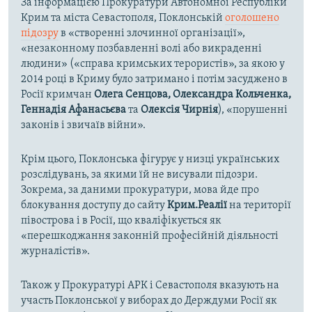
За інформацією Прокуратури Автономної Республіки
Крим та міста Севастополя, Поклонській
оголошено
підозру
в «створенні злочинної організації»,
«незаконному позбавленні волі або викраденні
людини» («справа кримських терористів», за якою у
2014 році в Криму було затримано і потім засуджено в
Росії кримчан
Олега Сенцова, Олександра Кольченка,
Геннадія Афанасьєва
та
Олексія Чирнія
), «порушенні
законів і звичаїв війни».
Крім цього, Поклонська фігурує у низці українських
розслідувань, за якими їй не висували підозри.
Зокрема, за даними прокуратури, мова йде про
блокування доступу до сайту
Крим.Реалії
на території
півострова і в Росії, що кваліфікується як
«перешкоджання законній професійній діяльності
журналістів».
Також у Прокуратурі АРК і Севастополя вказують на
участь Поклонської у виборах до Держдуми Росії як