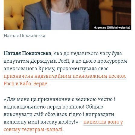
ВІДЕОУРОКИ «ELIFBE»
Русский
СВІДЧЕННЯ ОКУПАЦІЇ
Qırımtatar
УКРАЇНСЬКА ПРОБЛЕМА КРИМУ
Наталя Поклонська
ДОЛУЧАЙСЯ!
ІНФОГРАФІКА
Наталя Поклонська
, яка до недавнього часу була
депутатом Держдуми Росії, а до цього прокурором
Усі сайти RFE/RL
анексованого Криму, прокоментувала своє
призначена надзвичайним повноважним послом
Росії в Кабо-Верде
.
«Для мене це призначення є великою честю і
відповідальністю перед країною! Обіцяю
виконувати свій обов'язок гідно і виправдати
виявлену мені високу довіру!» –
написала вона у
совєму телеграм-каналі
.