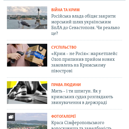
ВІЙНА ТА КРИМ
Російська влада обіцяє закрити
морський шлях українським
БпЛА до Севастополя. Чи реально
це?
СУСПІЛЬСТВО
«Крим – не Росія»: маркетплейс
Ozon припинив прийом нових
замовлень на Кримському
півострові
ПРАВА ЛЮДИНИ
Мить – і ти шпигун. Як у
кримських судах розглядають
звинувачення в держзраді
ФОТОГАЛЕРЕЇ
Краса Сімферопольського
водосховища та занедбаність