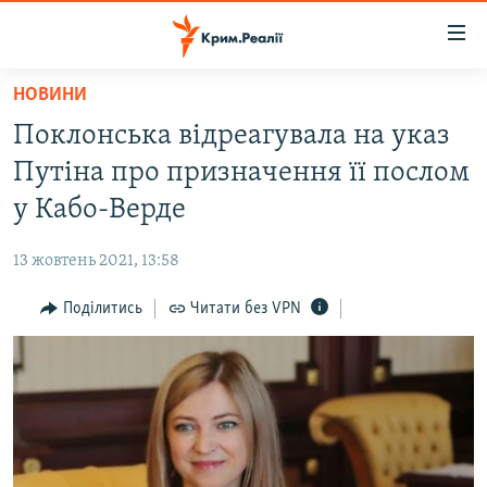
Доступність
посилання
Перейти
НОВИНИ
до
НОВИНИ
Поклонська відреагувала на указ
основного
ВОДА.КРИМ
матеріалу
Путіна про призначення її послом
ВІДЕО ТА ФОТО
Перейти
у Кабо-Верде
до
ПОЛІТИКА
основної
13 жовтень 2021, 13:58
БЛОГИ
навігації
Перейти
Поділитись
Читати без VPN
ПОГЛЯД
до
ІНТЕРВ'Ю
пошуку
ВСЕ ЗА ДЕНЬ
СПЕЦПРОЕКТИ
ЯК ОБІЙТИ БЛОКУВАННЯ
ДЕПОРТАЦІЯ