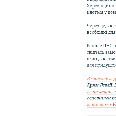
ВІДЕОУРОКИ «ELIFBE»
Херсонщини. 
СВІДЧЕННЯ ОКУПАЦІЇ
йдеться у пов
УКРАЇНСЬКА ПРОБЛЕМА КРИМУ
Через це, як 
ІНФОГРАФІКА
необхідні для
Раніше ЦНС по
свідчать замо
цього, як ств
для придушен
Роскомнагляд
Крим.Реалії
.
дзеркального
основними по
встановити
V