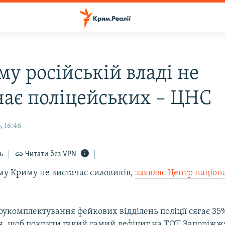
му російській владі не
чає поліцейських – ЦНС
 16:46
ь
Читати без VPN
му Криму не вистачає силовиків,
заявляє Центр націон
оукомплектування фейкових відділень поліції сягає 3
я, щоб покрити такий самий дефіцит на ТОТ Запоріжж