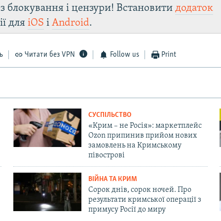
з блокування і цензури! Встановити
додаток
ії для
iOS
і
Android
.
ь
Читати без VPN
Follow us
Print
СУСПІЛЬСТВО
«Крим – не Росія»: маркетплейс
Ozon припинив прийом нових
замовлень на Кримському
півострові
ВІЙНА ТА КРИМ
Сорок днів, сорок ночей. Про
результати кримської операції з
примусу Росії до миру