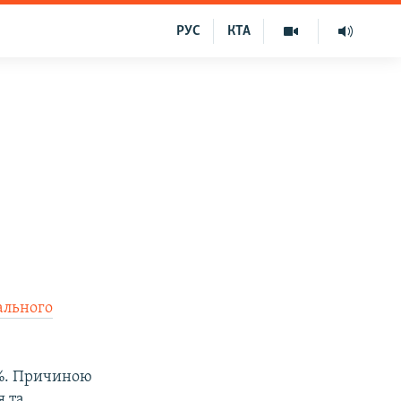
РУС
КТА
ального
5%. Причиною
я та