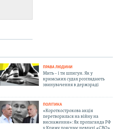
ПРАВА ЛЮДИНИ
Мить – і ти шпигун. Як у
кримських судах розглядають
звинувачення в держзраді
ПОЛІТИКА
«Короткострокова акція
перетворилася на війну на
виснаження»: Як пропаганда РФ
у Криму пояснює невдачі «СВО»