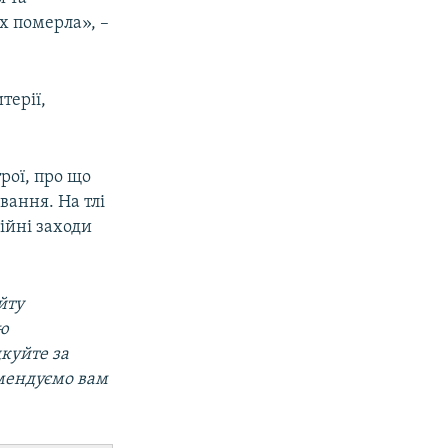
х померла», –
терії,
рої, про що
вання. На тлі
ійні заходи
йту
ою
дкуйте за
омендуємо вам