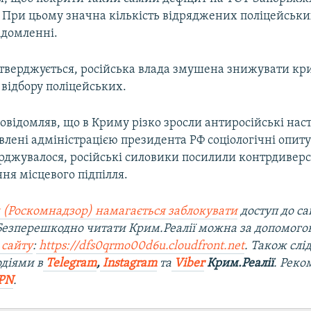
При цьому значна кількість відряджених поліцейськи
ідомленні.
стверджується, російська влада змушена знижувати кри
 відбору поліцейських.
відомляв, що в Криму різко зросли антиросійські наст
влені адміністрацією президента РФ соціологічні опиту
ерджувалося, російські силовики посилили контрдиверс
ня місцевого підпілля.
 (Роскомнадзор) намагається заблокувати
доступ до са
 Безперешкодно читати Крим.Реалії можна за допомог
 сайту
:
https://dfs0qrmo00d6u.cloudfront.net
. Також слі
діями в
Telegram
,
Instagram
та
Viber
Крим.Реалії
. Рек
PN
.