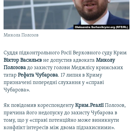
ВІДЕОУРОКИ «ELIFBE»
Русский
СВІДЧЕННЯ ОКУПАЦІЇ
Qırımtatar
УКРАЇНСЬКА ПРОБЛЕМА КРИМУ
Микола Полозов
ДОЛУЧАЙСЯ!
ІНФОГРАФІКА
Суддя підконтрольного Росії Верховного суду Крим
Віктор Васильєв
не допустив адвоката
Миколу
Усі сайти RFE/RL
Полозова
до захисту голови Меджлісу кримських
татар
Рефата Чубарова
. 17 липня в Криму
призначені попередні слухання у «справі
Чубарова».
Як повідомив кореспонденту
Крим.Реалії
Полозов,
причина його недопуску до захисту Чубарова в
тому, що у «справі потенційно може виникнути
конфлікт інтересів між двома підзахисними».