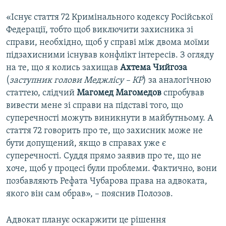
«Існує стаття 72 Кримінального кодексу Російської
Федерації, тобто щоб виключити захисника зі
справи, необхідно, щоб у справі між двома моїми
підзахисними існував конфлікт інтересів. З огляду
на те, що я колись захищав
Ахтема Чийгоза
(
заступник голови Меджлісу – КР
) за аналогічною
статтею, слідчий
Магомед Магомедов
спробував
вивести мене зі справи на підставі того, що
суперечності можуть виникнути в майбутньому. А
стаття 72 говорить про те, що захисник може не
бути допущений, якщо в справах уже є
суперечності. Суддя прямо заявив про те, що не
хоче, щоб у процесі були проблеми. Фактично, вони
позбавляють Рефата Чубарова права на адвоката,
якого він сам обрав», – пояснив Полозов.
Адвокат планує оскаржити це рішення