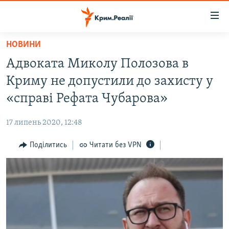
Доступність
посилання
Перейти
НОВИНИ
до
НОВИНИ
Адвоката Миколу Полозова в
основного
ВОДА.КРИМ
матеріалу
Криму не допустили до захисту у
ВІДЕО ТА ФОТО
Перейти
«справі Рефата Чубарова»
до
ПОЛІТИКА
основної
17 липень 2020, 12:48
БЛОГИ
навігації
Перейти
Поділитись
Читати без VPN
ПОГЛЯД
до
ІНТЕРВ'Ю
пошуку
ВСЕ ЗА ДЕНЬ
СПЕЦПРОЕКТИ
ЯК ОБІЙТИ БЛОКУВАННЯ
ДЕПОРТАЦІЯ