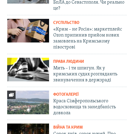
БпЛА до Севастополя. Чи реально
це?
СУСПІЛЬСТВО
«Крим – не Росія»: маркетплейс
Ozon припинив прийом нових
замовлень на Кримському
півострові
ПРАВА ЛЮДИНИ
Мить – і ти шпигун. Як у
кримських судах розглядають
звинувачення в держзраді
ФОТОГАЛЕРЕЇ
Краса Сімферопольського
водосховища та занедбаність
довкола
ВІЙНА ТА КРИМ