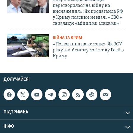
перетворилася на війну на
виснаження»: Як пропаганда РФ
у Криму пояснює невдачі «СВО»
та залякує «мінними атаками»
ВІЙНА ТА КРИМ
«Полювання на колони». Як ЗСУ
ріжуть військову логістику Росії в
Криму
ДОЛУЧАЙСЯ!
ПІДТРИМКА
ІНФО