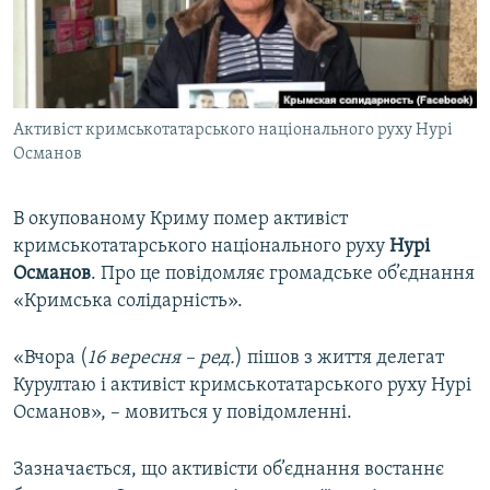
ВІДЕОУРОКИ «ELIFBE»
Русский
СВІДЧЕННЯ ОКУПАЦІЇ
Qırımtatar
УКРАЇНСЬКА ПРОБЛЕМА КРИМУ
Активіст кримськотатарського національного руху Нурі
ДОЛУЧАЙСЯ!
ІНФОГРАФІКА
Османов
В окупованому Криму помер активіст
Усі сайти RFE/RL
кримськотатарського національного руху
Нурі
Османов
. Про це повідомляє громадське об’єднання
«Кримська солідарність».
«Вчора (
16 вересня – ред.
) пішов з життя делегат
Курултаю і активіст кримськотатарського руху Нурі
Османов», – мовиться у повідомленні.
Зазначається, що активісти об’єднання востаннє