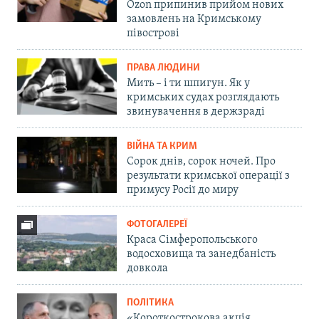
Ozon припинив прийом нових
замовлень на Кримському
півострові
ПРАВА ЛЮДИНИ
Мить – і ти шпигун. Як у
кримських судах розглядають
звинувачення в держзраді
ВІЙНА ТА КРИМ
Сорок днів, сорок ночей. Про
результати кримської операції з
примусу Росії до миру
ФОТОГАЛЕРЕЇ
Краса Сімферопольського
водосховища та занедбаність
довкола
ПОЛІТИКА
«Короткострокова акція