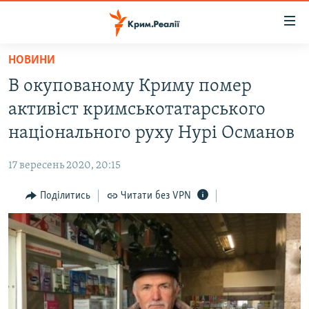
Доступність
посилання
Перейти
НОВИНИ
до
НОВИНИ
В окупованому Криму помер
основного
ВОДА.КРИМ
матеріалу
активіст кримськотатарського
ВІДЕО ТА ФОТО
Перейти
національного руху Нурі Османов
до
ПОЛІТИКА
основної
17 вересень 2020, 20:15
БЛОГИ
навігації
Перейти
Поділитись
Читати без VPN
ПОГЛЯД
до
ІНТЕРВ'Ю
пошуку
ВСЕ ЗА ДЕНЬ
СПЕЦПРОЕКТИ
ЯК ОБІЙТИ БЛОКУВАННЯ
ДЕПОРТАЦІЯ