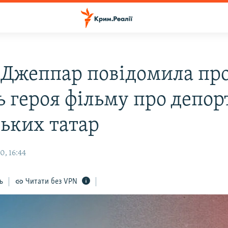
 Джеппар повідомила пр
ь героя фільму про депор
ьких татар
0, 16:44
ь
Читати без VPN