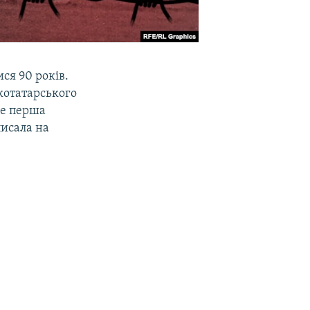
ся 90 років.
котатарського
 це перша
исала на