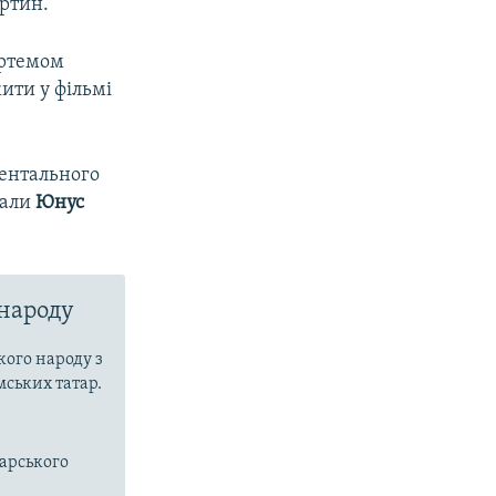
артин.
Артемом
ити у фільмі
ентального
тали
Юнус
 народу
кого народу з
мських татар.
тарського