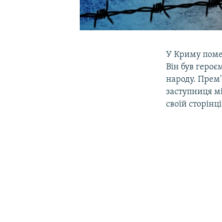
У Криму пом
Він був героє
народу. Прем'
заступниця м
своїй сторінці