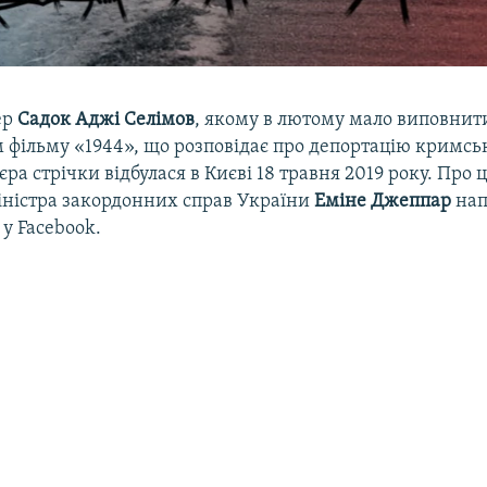
ер
Садок Аджі Селімов
, якому в лютому мало виповнити
м фільму «1944», що розповідає про депортацію кримсь
єра стрічки відбулася в Києві 18 травня 2019 року. Про
іністра закордонних справ України
Еміне Джеппар
нап
 у Facebook.