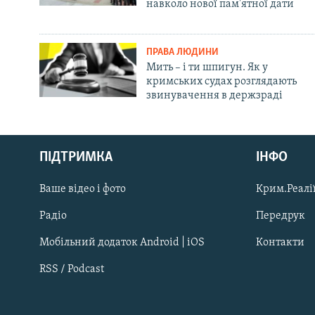
навколо нової пам'ятної дати
ПРАВА ЛЮДИНИ
Мить – і ти шпигун. Як у
кримських судах розглядають
звинувачення в держзраді
Русский
ПІДТРИМКА
ІНФО
Qırımtatar
Ваше відео і фото
Крим.Реалії
ДОЛУЧАЙСЯ!
Радіо
Передрук
Мобільний додаток Android | iOS
Контакти
RSS / Podcast
Усі сайти RFE/RL