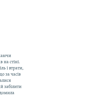
 маючи
 на стіні.
ль і втрати,
що за часів
валися
ий забілити
ідомила