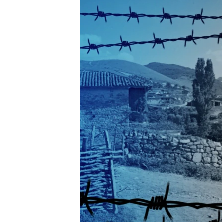
ВІДЕОУРОКИ «ELIFBE»
СВІДЧЕННЯ ОКУПАЦІЇ
УКРАЇНСЬКА ПРОБЛЕМА КРИМУ
ІНФОГРАФІКА