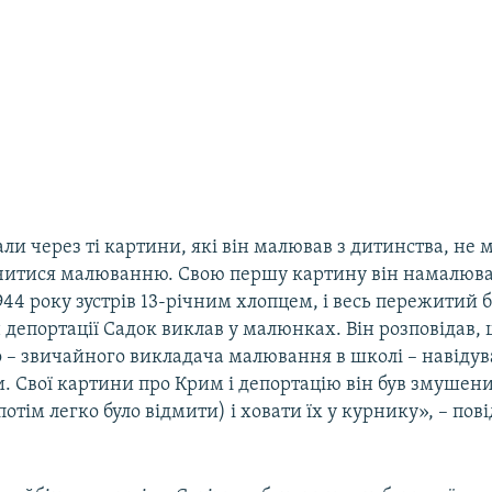
ли через ті картини, які він малював з дитинства, не
читися малюванню. Свою першу картину він намалював
44 року зустрів 13-річним хлопцем, і весь пережитий бі
н депортації Садок виклав у малюнках. Він розповідав, 
о – звичайного викладача малювання в школі – навіду
. Свої картини про Крим і депортацію він був змушен
отім легко було відмити) і ховати їх у курнику», – пов