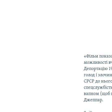
«Фільм показа
можливості в
Депортацію 19
голод і злочи
СРСР до ньог
спецслужбісти
вапном (щоб п
Джеппар.