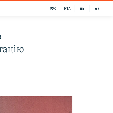
РУС
КТА
о
тацію