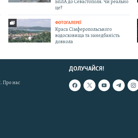
БпЛА до Севастополя. Чи реально
це?
ФОТОГАЛЕРЕЇ
Краса Сімферопольського
водосховища та занедбаність
довкола
ДОЛУЧАЙСЯ!
. Про нас