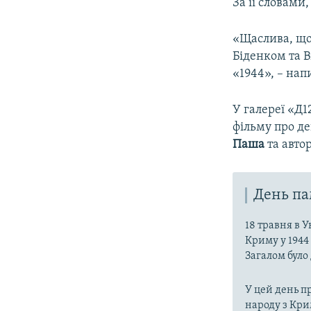
За її словами
«Щаслива, що
Біденком та В
«1944», – на
У галереї «Д1
фільму про д
Паша
та авто
День па
18 травня в 
Криму у 1944
Загалом було
У цей день п
народу з Кри