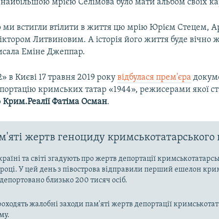
, найбільшою мрією Селімова було мати альбом своїх к
 ми встигли втілити в життя цю мрію Юрієм Стецем, 
іктором Литвиновим. А історія його життя буде вічно ж
писала Еміне Джеппар.
2» в Києві 17 травня 2019 року
відбулася прем'єра
докум
епортацію кримських татар «1944», режисерами якої с
р
Крим.Реалії
Фатіма Осман
.
м'яті жертв геноциду кримськотатарського
Україні та світі згадують про жертв депортації кримськотатарсь
 році. У цей день з півострова відправили перший ешелон кри
 депортовано близько 200 тисяч осіб.
роходять жалобні заходи пам'яті жертв депортації кримськота
му.