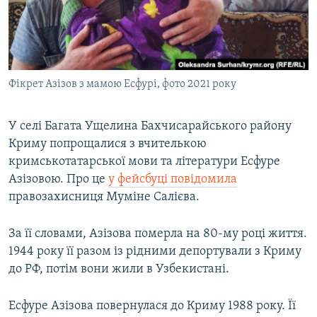
ВІДЕОУРОКИ «ELIFBE»
Русский
СВІДЧЕННЯ ОКУПАЦІЇ
Qırımtatar
УКРАЇНСЬКА ПРОБЛЕМА КРИМУ
Фікрет Азізов з мамою Есфурі, фото 2021 року
ДОЛУЧАЙСЯ!
ІНФОГРАФІКА
У селі Багата Ущелина Бахчисарайського району
Криму попрощалися з вчителькою
Усі сайти RFE/RL
кримськотатарської мови та літератури Есфуре
Азізовою. Про це
у фейсбуці повідомила
правозахисниця Муміне Салієва.
За її словами, Азізова померла на 80-му році життя.
1944 року її разом із рідними депортували з Криму
до РФ, потім вони жили в Узбекистані.
Есфуре Азізова повернулася до Криму 1988 року. Її