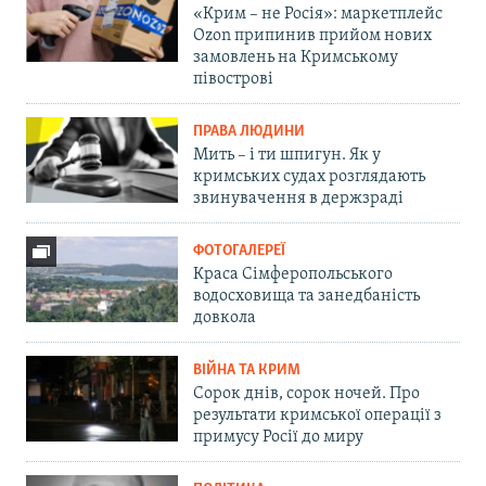
«Крим – не Росія»: маркетплейс
Ozon припинив прийом нових
замовлень на Кримському
півострові
ПРАВА ЛЮДИНИ
Мить – і ти шпигун. Як у
кримських судах розглядають
звинувачення в держзраді
ФОТОГАЛЕРЕЇ
Краса Сімферопольського
водосховища та занедбаність
довкола
ВІЙНА ТА КРИМ
Сорок днів, сорок ночей. Про
результати кримської операції з
примусу Росії до миру