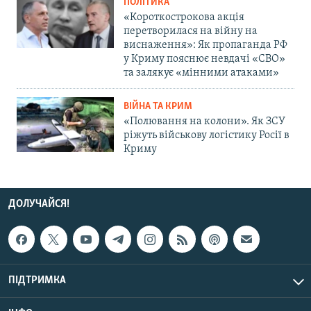
ПОЛІТИКА
«Короткострокова акція
перетворилася на війну на
виснаження»: Як пропаганда РФ
у Криму пояснює невдачі «СВО»
та залякує «мінними атаками»
ВІЙНА ТА КРИМ
«Полювання на колони». Як ЗСУ
ріжуть військову логістику Росії в
Криму
ДОЛУЧАЙСЯ!
ПІДТРИМКА