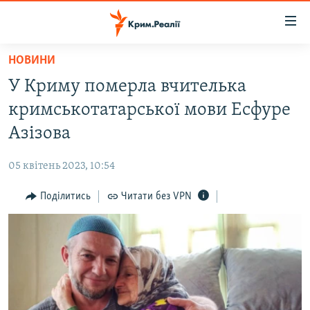
Доступність
посилання
Перейти
НОВИНИ
до
НОВИНИ
У Криму померла вчителька
основного
ВОДА.КРИМ
матеріалу
кримськотатарської мови Есфуре
ВІДЕО ТА ФОТО
Перейти
Азізова
до
ПОЛІТИКА
основної
05 квітень 2023, 10:54
БЛОГИ
навігації
Перейти
Поділитись
Читати без VPN
ПОГЛЯД
до
ІНТЕРВ'Ю
пошуку
ВСЕ ЗА ДЕНЬ
СПЕЦПРОЕКТИ
ЯК ОБІЙТИ БЛОКУВАННЯ
ДЕПОРТАЦІЯ