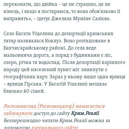
переконати, що двійка – це не страшно, це не
кінець, і якщо я постараюся, то вона обов'язково її
виправить», – цитує Джеляла Муміне Салієва.
Село Багата Ущелина до депортації кримських
татар називалася Коклуз. Воно розташоване в
Бахчисарайському районі. До села веде
мальовнича дорога, а поряд з будинками є ліс,
озеро, річка та водоспад. Після депортації корінного
народу цей населений пункт міг зникнути з
географічних карт. Зараз у ньому лише одна вулиця
– вулиця Гірська. У Багатій Ущелині мешкає
близько 40 сімей.
Роскомнагляд (Роскомнадзор) намагається
заблокувати
доступ до сайту
Крим.Реалії
.
Безперешкодно читати Крим.Реалії можна за
допомогою
дзеркального сайту
: