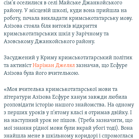
сім'я оселилися в селі Майське Джанкойського
району. У місцевій школі, куди вона прийшла на
роботу, почала викладати кримськотатарську мову.
Азізова стояла біля витоків відкриття
кримськотатарських шкіл у Зарічному та
Азовському Джанкойського району.
Засуджений у Криму кримськотатарський політик
та активіст
Наріман Джелял
зазначав, що Есфуре
Азізова була його вчителькою.
«Моя вчителька кримськотатарської мови та
літератури Азізова Есфуре ханум завжди любила
розповідати історію нашого знайомства. На одному
з перших уроків у п'ятому класі я отримав двійку. І
на наступний урок не пішов. (Треба зазначити, що
мої знання рідної мови були вкрай убогі тоді). Вона
знайшла мене в шкільному коридорі і спромоглася