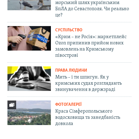
морський шлях українським
БпЛА до Севастополя. Чи реально
це?
СУСПІЛЬСТВО
«Крим – не Росія»: маркетплейс
Ozon припинив прийом нових
замовлень на Кримському
півострові
ПРАВА ЛЮДИНИ
Мить – і ти шпигун. Як у
кримських судах розглядають
звинувачення в держзраді
ФОТОГАЛЕРЕЇ
Краса Сімферопольського
водосховища та занедбаність
довкола