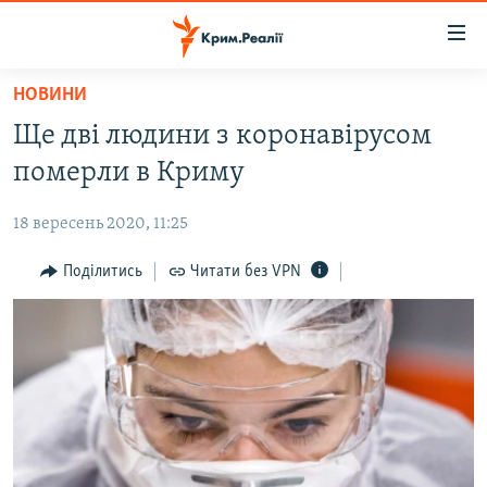
Доступність
посилання
Перейти
НОВИНИ
до
НОВИНИ
Ще дві людини з коронавірусом
основного
ВОДА.КРИМ
матеріалу
померли в Криму
ВІДЕО ТА ФОТО
Перейти
до
18 вересень 2020, 11:25
ПОЛІТИКА
основної
БЛОГИ
Поділитись
Читати без VPN
навігації
Перейти
ПОГЛЯД
до
ІНТЕРВ'Ю
пошуку
ВСЕ ЗА ДЕНЬ
СПЕЦПРОЕКТИ
ЯК ОБІЙТИ БЛОКУВАННЯ
ДЕПОРТАЦІЯ