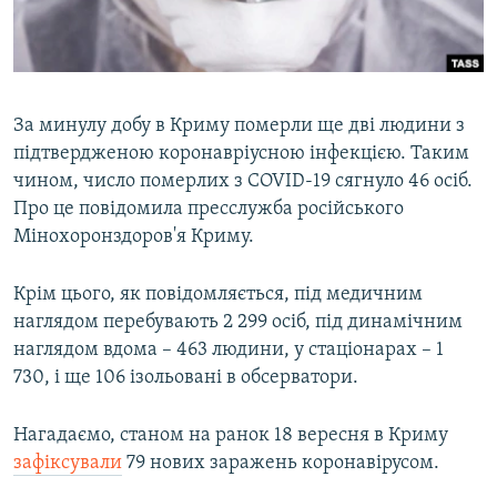
ВІДЕОУРОКИ «ELIFBE»
Русский
СВІДЧЕННЯ ОКУПАЦІЇ
Qırımtatar
УКРАЇНСЬКА ПРОБЛЕМА КРИМУ
За минулу добу в Криму померли ще дві людини з
ДОЛУЧАЙСЯ!
ІНФОГРАФІКА
підтвердженою коронавріусною інфекцією. Таким
чином, число померлих з COVID-19 сягнуло 46 осіб.
Про це повідомила пресслужба російського
Мінохоронздоров'я Криму.
Усі сайти RFE/RL
Крім цього, як повідомляється, під медичним
наглядом перебувають 2 299 осіб, під динамічним
наглядом вдома – 463 людини, у стаціонарах – 1
730, і ще 106 ізольовані в обсерватори.
Нагадаємо, станом на ранок 18 вересня в Криму
зафіксували
79 нових заражень коронавірусом.