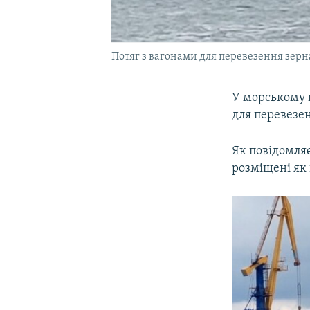
Потяг з вагонами для перевезення зерна
У морському п
для перевезе
Як повідомля
розміщені як 