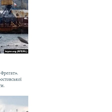
-Фрегат».
ростовської
ти.