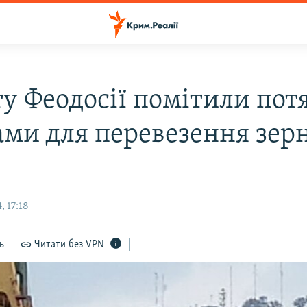
у Феодосії помітили потя
ами для перевезення зер
)
 17:18
ь
Читати без VPN