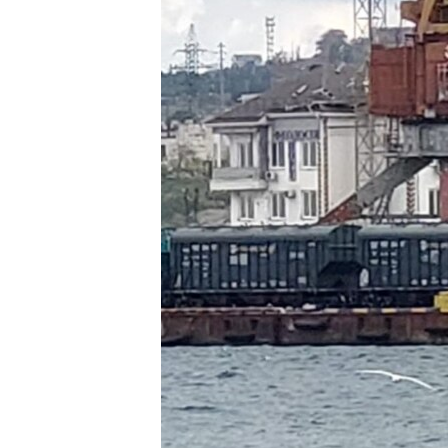
ВІДЕОУРОКИ «ELIFBE»
СВІДЧЕННЯ ОКУПАЦІЇ
УКРАЇНСЬКА ПРОБЛЕМА КРИМУ
ІНФОГРАФІКА