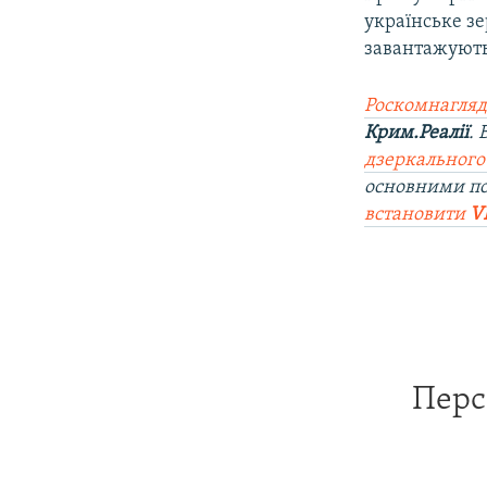
українське зе
завантажують
Роскомнагляд
Крим.Реалії
.
дзеркального
основними п
встановити
V
Перс