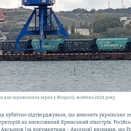
и для перевезення зерна у Феодосії, жовтень 2024 року
да публічно підтверджувала, що вивозить українське з
ериторій на анексований Кримський півострів. Російсь
 Аксьонов (за документами – Аксенов) визнавав, що Ро