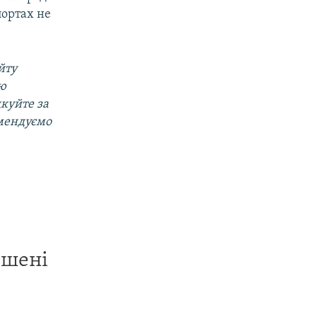
портах не
йту
ою
дкуйте за
омендуємо
ишені