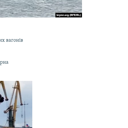
их вагонів
ерна