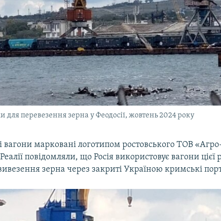
и для перевезення зерна у Феодосії, жовтень 2024 року
і вагони марковані логотипом ростовського ТОВ «Агро
еалії повідомляли, що Росія використовує вагони цієї 
вивезення зерна через закриті Україною кримські пор