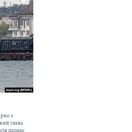
ерно з
кий глава
сія продає