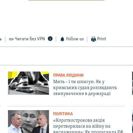
ь
Читати без VPN
Follow us
Print
ПРАВА ЛЮДИНИ
Мить – і ти шпигун. Як у
кримських судах розглядають
звинувачення в держзраді
ПОЛІТИКА
«Короткострокова акція
перетворилася на війну на
виснаження»: Як пропаганда РФ