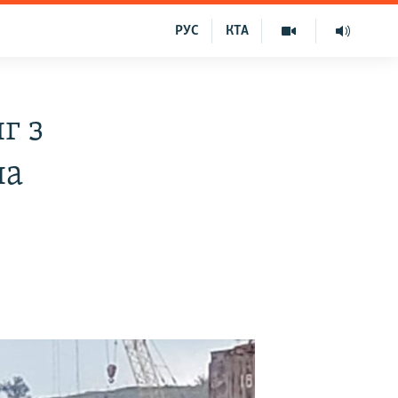
РУС
КТА
г з
на