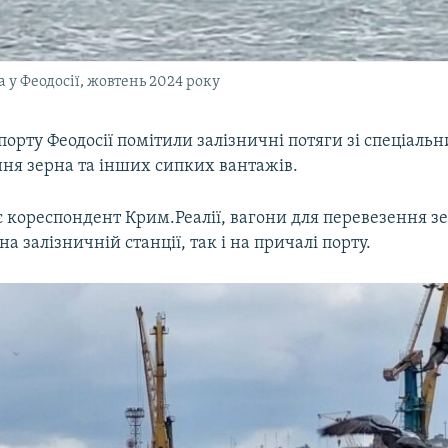
 у Феодосії, жовтень 2024 року
орту Феодосії помітили залізничні потяги зі спеціальн
ння зерна та інших сипких вантажів.
є кореспондент Крим.Реалії, вагони для перевезення з
на залізничній станції, так і на причалі порту.