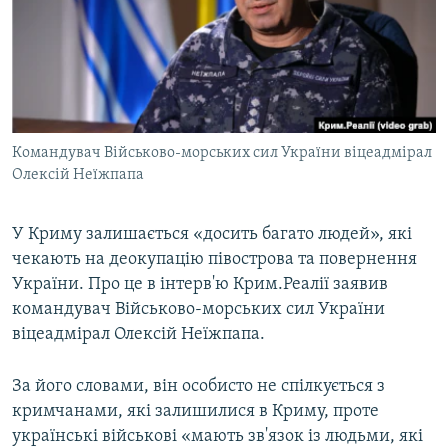
ВІДЕОУРОКИ «ELIFBE»
Русский
СВІДЧЕННЯ ОКУПАЦІЇ
Qırımtatar
УКРАЇНСЬКА ПРОБЛЕМА КРИМУ
ДОЛУЧАЙСЯ!
ІНФОГРАФІКА
Командувач Військово-морських сил України віцеадмірал
Олексій Неїжпапа
Усі сайти RFE/RL
У Криму залишається «досить багато людей», які
чекають на деокупацію півострова та повернення
України. Про це в інтерв'ю Крим.Реалії заявив
командувач Військово-морських сил України
віцеадмірал Олексій Неїжпапа.
За його словами, він особисто не спілкується з
кримчанами, які залишилися в Криму, проте
українські військові «мають зв'язок із людьми, які