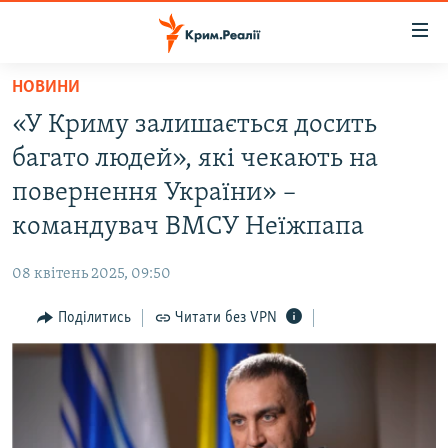
Доступність
посилання
Перейти
НОВИНИ
до
НОВИНИ
«У Криму залишається досить
основного
ВОДА.КРИМ
матеріалу
багато людей», які чекають на
ВІДЕО ТА ФОТО
Перейти
повернення України» –
до
ПОЛІТИКА
командувач ВМСУ Неїжпапа
основної
БЛОГИ
навігації
08 квітень 2025, 09:50
Перейти
ПОГЛЯД
до
Поділитись
Читати без VPN
ІНТЕРВ'Ю
пошуку
ВСЕ ЗА ДЕНЬ
СПЕЦПРОЕКТИ
ЯК ОБІЙТИ БЛОКУВАННЯ
ДЕПОРТАЦІЯ