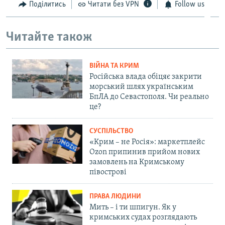
Поділитись
Читати без VPN
Follow us
Читайте також
ВІЙНА ТА КРИМ
Російська влада обіцяє закрити
морський шлях українським
БпЛА до Севастополя. Чи реально
це?
СУСПІЛЬСТВО
«Крим – не Росія»: маркетплейс
Ozon припинив прийом нових
замовлень на Кримському
півострові
ПРАВА ЛЮДИНИ
Мить – і ти шпигун. Як у
кримських судах розглядають