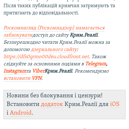
Після таких публікацій кримчан затримують та
притягають до відповідальності.
Роскомнагляд (Роскомнадзор) намагається
заблокувати
доступ до сайту
Крим.Реалії
.
Безперешкодно читати Крим.Реалії можна за
допомогою
дзеркального сайту
:
https://dfs0qrmo00d6u.cloudfront.net
. Також
слідкуйте за основними подіями в
Telegram
,
Instagram
та
Viber
Крим.Реалії
. Рекомендуємо
встановити
VPN
.
Новини без блокування і цензури!
Встановити
додаток
Крим.Реалії для
iOS
і
Android
.