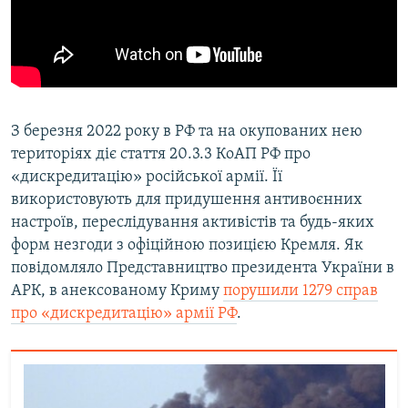
З березня 2022 року в РФ та на окупованих нею
територіях діє стаття 20.3.3 КоАП РФ про
«дискредитацію» російської армії. Її
використовують для придушення антивоєнних
настроїв, переслідування активістів та будь-яких
форм незгоди з офіційною позицією Кремля. Як
повідомляло Представництво президента України в
АРК, в анексованому Криму
порушили 1279 справ
про «дискредитацію» армії РФ
.