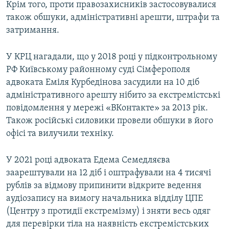
Крім того, проти правозахисників застосовувалися
також обшуки, адміністративні арешти, штрафи та
затримання.
У КРЦ нагадали, що у 2018 році у підконтрольному
РФ Київському районному суді Сімферополя
адвоката Еміля Курбедінова засудили на 10 діб
адміністративного арешту нібито за екстремістські
повідомлення у мережі «ВКонтакте» за 2013 рік.
Також російські силовики провели обшуки в його
офісі та вилучили техніку.
У 2021 році адвоката Едема Семедляєва
заарештували на 12 діб і оштрафували на 4 тисячі
рублів за відмову припинити відкрите ведення
аудіозапису на вимогу начальника відділу ЦПЕ
(Центру з протидії екстремізму) і зняти весь одяг
для перевірки тіла на наявність екстремістських