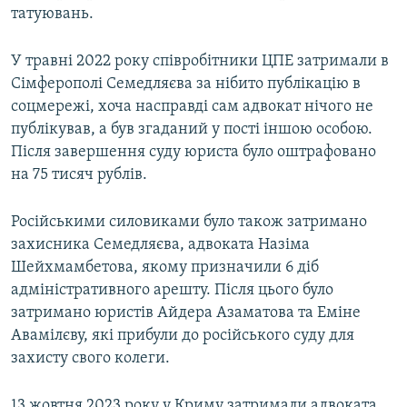
татуювань.
У травні 2022 року співробітники ЦПЕ затримали в
Сімферополі Семедляєва за нібито публікацію в
соцмережі, хоча насправді сам адвокат нічого не
публікував, а був згаданий у пості іншою особою.
Після завершення суду юриста було оштрафовано
на 75 тисяч рублів.
Російськими силовиками було також затримано
захисника Семедляєва, адвоката Назіма
Шейхмамбетова, якому призначили 6 діб
адміністративного арешту. Після цього було
затримано юристів Айдера Азаматова та Еміне
Авамілєву, які прибули до російського суду для
захисту свого колеги.
13 жовтня 2023 року у Криму затримали адвоката