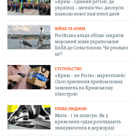
«Крим – єдиний регіон, де
українці – меншість»: дискусія
навколо нової пам'ятної дати
ВІЙНА ТА КРИМ
Російська влада обіцяє закрити
морський шлях українським
БпЛА до Севастополя. Чи реально
це?
СУСПІЛЬСТВО
«Крим – не Росія»: маркетплейс
Ozon припинив прийом нових
замовлень на Кримському
півострові
ПРАВА ЛЮДИНИ
Мить – і ти шпигун. Як у
кримських судах розглядають
звинувачення в держзраді