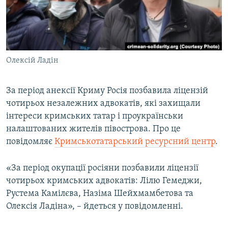
ВІДЕОУРОКИ «ELIFBE»
Русский
СВІДЧЕННЯ ОКУПАЦІЇ
Qırımtatar
УКРАЇНСЬКА ПРОБЛЕМА КРИМУ
Олексій Ладін
ДОЛУЧАЙСЯ!
ІНФОГРАФІКА
За період анексії Криму Росія позбавила ліцензій
чотирьох незалежних адвокатів, які захищали
Усі сайти RFE/RL
інтереси кримських татар і проукраїнськи
налаштованих жителів півострова. Про це
повідомляє
Кримськотатарський ресурсний центр
.
«За період окупації росіяни позбавили ліцензії
чотирьох кримських адвокатів: Лілю Гемеджи,
Рустема Камілєва, Назіма Шейхмамбетова та
Олексія Ладіна», – йдеться у повідомленні.