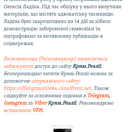
Олексія Ладіна. Під час обшуку у нього вилучили
матеріали, що містять адвокатську таємницю.
Ладіна було заарештовано на 14 діб за нібито
демонстрацію забороненої символіки та
оштрафовано за антивоєнну публікацію в
соцмережах.
Роскомнагляд (Роскомнадзор) намагається
заблокувати
доступ до сайту
Крим.Реалії
.
Безперешкодно читати Крим.Реалії можна за
допомогою
дзеркального сайту
:
https://dfs0qrmo00d6u.cloudfront.net
. Також
слідкуйте за основними подіями в
Telegram
,
Instagram
та
Viber
Крим.Реалії
. Рекомендуємо
встановити
VPN
.