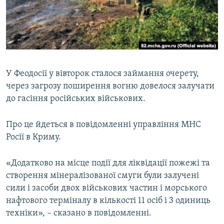
ВІДЕОУРОКИ «ELIFBE»
Русский
СВІДЧЕННЯ ОКУПАЦІЇ
Qırımtatar
УКРАЇНСЬКА ПРОБЛЕМА КРИМУ
ДОЛУЧАЙСЯ!
ІНФОГРАФІКА
У Феодосії у вівторок сталося займання очерету,
через загрозу поширення вогню довелося залучати
до гасіння російських військових.
Усі сайти RFE/RL
Про це йдеться в повідомленні управління МНС
Росії в Криму.
«Додатково на місце події для ліквідації пожежі та
створення мінералізованої смуги були залучені
сили і засоби двох військових частин і морського
нафтового терміналу в кількості 11 осіб і 3 одиниць
техніки», – сказано в повідомленні.