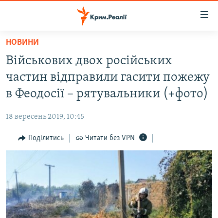
Доступність
посилання
Перейти
НОВИНИ
до
НОВИНИ
Військових двох російських
основного
ВОДА.КРИМ
матеріалу
частин відправили гасити пожежу
ВІДЕО ТА ФОТО
Перейти
в Феодосії – рятувальники (+фото)
до
ПОЛІТИКА
основної
18 вересень 2019, 10:45
БЛОГИ
навігації
Перейти
Поділитись
Читати без VPN
ПОГЛЯД
до
ІНТЕРВ'Ю
пошуку
ВСЕ ЗА ДЕНЬ
СПЕЦПРОЕКТИ
ЯК ОБІЙТИ БЛОКУВАННЯ
ДЕПОРТАЦІЯ