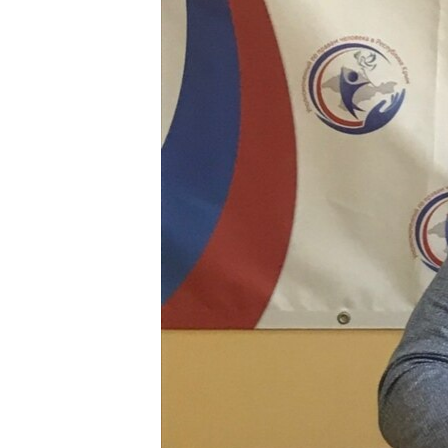
ВІДЕОУРОКИ «ELIFBE»
СВІДЧЕННЯ ОКУПАЦІЇ
УКРАЇНСЬКА ПРОБЛЕМА КРИМУ
ІНФОГРАФІКА