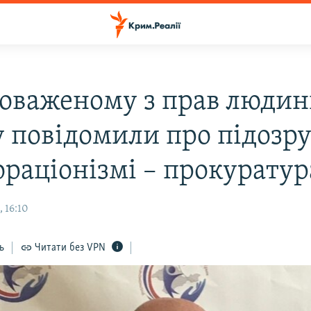
оваженому з прав людин
 повідомили про підозру
ораціонізмі – прокурату
 16:10
ь
Читати без VPN