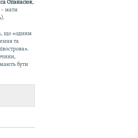
са Опанасюк
,
 – мати
).
а, що «одним
лення та
півострова».
лочини,
 мають бути