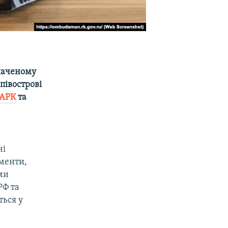
значеному
півострові
 АРК
та
ні
ументи,
ми
РФ та
ться у