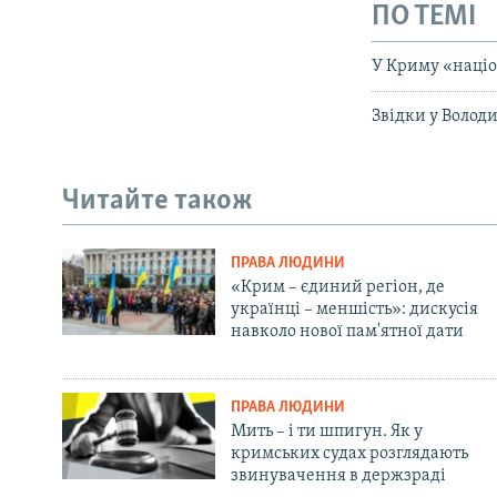
ПО ТЕМІ
У Криму «націо
Звідки у Волод
Читайте також
ПРАВА ЛЮДИНИ
«Крим – єдиний регіон, де
українці – меншість»: дискусія
навколо нової пам'ятної дати
ПРАВА ЛЮДИНИ
Мить – і ти шпигун. Як у
кримських судах розглядають
звинувачення в держзраді