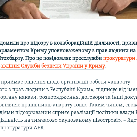
ідомили про підозру в колабораційній діяльності, при
арламентом Криму уповноваженому з прав людини на 
техбарту. Про це повідомляє пресслужби
прокуратури
равління Служби безпеки України у Криму
.
приймає рішення щодо організації роботи «апарату
о з прав людини в Республіці Крим», підписує від іме
 органу накази, розпорядження, договори та інші док
звільняє працівників апарату тощо. Таким чином, свої
іями підозрюваний сприяє реалізації політики влади 
 діяльність на тимчасово окупованому півострові», – йде
 прокуратури АРК.