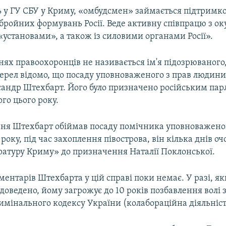
 у ГУ СБУ у Криму, «омбудсмен» займається підтримк
бройних формувань Росії. Веде активну співпрацю з о
установами», а також із силовими органами Росії».
ях правоохоронців не називається ім'я підозрюваного,
ерел відомо, що посаду уповноваженого з прав людини
сандр Штехбарт. Його було призначено російським па
го цього року.
ня Штехбарт обіймав посаду помічника уповноваженог
року, під час захоплення півострова, він кілька днів о
ратуру Криму» до призначення Наталії Поклонської.
ентарів Штехбарта у цій справі поки немає. У разі, я
доведено, йому загрожує до 10 років позбавлення волі 
Кримінального кодексу України (колабораційна діяльніст