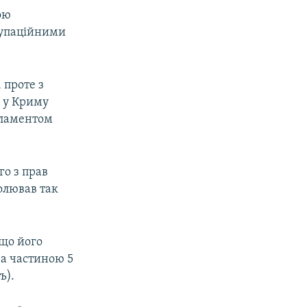
ою
купаційними
 проте з
 у Криму
рламентом
о з прав
чолював так
кщо його
за частиною 5
ь).