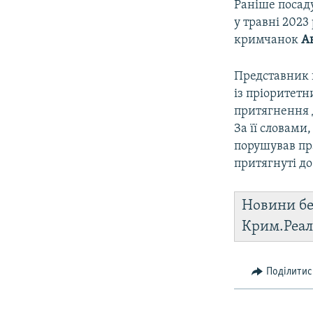
Раніше посад
у травні 202
кримчанок
А
Представник 
із пріоритетн
притягнення д
За її словами
порушував пр
притягнуті до
Новини бе
Крим.Реал
Поділитис