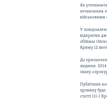
Як уточнюють
незаконних з
військовими «
У повідомленн
відкритих дж
обіймає Олек
Криму 12 люто
До призначен
людини. 2014 
звану «проку
Публічних ком
провину буде 
статті 111-1 