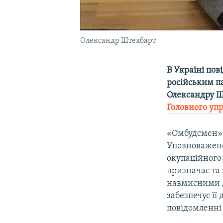
Олександр Штехбарт
В Україні пов
російським п
Олександру Ш
Головного уп
«Омбудсмен» 
Уповноваженог
окупаційного
призначає та 
навмисними д
забезпечує її
повідомленні