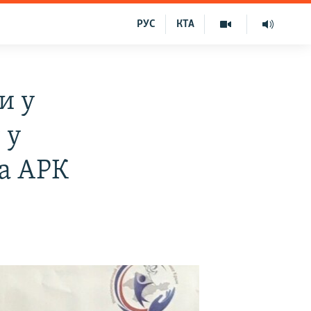
РУС
КТА
и у
 у
ра АРК