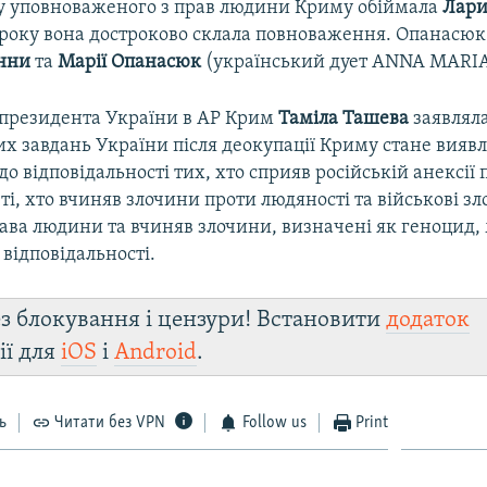
у уповноваженого з прав людини Криму обіймала
Лари
3 року вона достроково склала повноваження. Опанасюк
нни
та
Марії Опанасюк
(український дует ANNA MARIA
президента України в АР Крим
Таміла Ташева
заявлял
их завдань України після деокупації Криму стане вияв
о відповідальності тих, хто сприяв російській анексії 
, ті, хто вчиняв злочини проти людяності та військові з
ава людини та вчиняв злочини, визначені як геноцид,
 відповідальності.
з блокування і цензури! Встановити
додаток
ії для
iOS
і
Android
.
ь
Читати без VPN
Follow us
Print