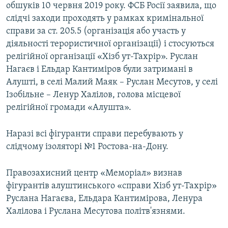
обшуків 10 червня 2019 року. ФСБ Росії заявила, що
слідчі заходи проходять у рамках кримінальної
справи за ст. 205.5 (організація або участь у
діяльності терористичної організації) і стосуються
релігійної організації «Хізб ут-Тахрір». Руслан
Нагаєв і Ельдар Кантиміров були затримані в
Алушті, в селі Малий Маяк – Руслан Месутов, у селі
Ізобільне – Ленур Халілов, голова місцевої
релігійної громади «Алушта».
Наразі всі фігуранти справи перебувають у
слідчому ізоляторі №1 Ростова-на-Дону.
Правозахисний центр «Меморіал» визнав
фігурантів алуштинського «справи Хізб ут-Тахрір»
Руслана Нагаєва, Ельдара Кантимірова, Ленура
Халілова і Руслана Месутова політв'язнями.