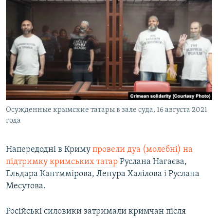
Осужденные крымские татары в зале суда, 16 августа 2021
года
Напередодні в Криму
провели дуа (молебні) на
підтримку кримських татар
Руслана Нагаєва,
Ельдара Кантммірова, Ленура Халілова і Руслана
Месутова.
Російські силовики затримали кримчан після