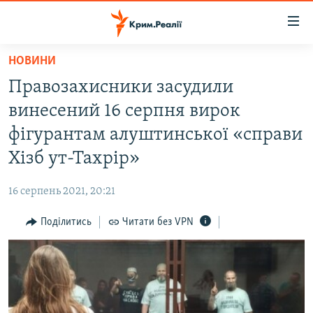
Доступність
посилання
Перейти
НОВИНИ
до
НОВИНИ
Правозахисники засудили
основного
ВОДА.КРИМ
матеріалу
винесений 16 серпня вирок
ВІДЕО ТА ФОТО
Перейти
фігурантам алуштинської «справи
до
ПОЛІТИКА
Хізб ут-Тахрір»
основної
БЛОГИ
навігації
16 серпень 2021, 20:21
Перейти
ПОГЛЯД
до
Поділитись
Читати без VPN
ІНТЕРВ'Ю
пошуку
ВСЕ ЗА ДЕНЬ
СПЕЦПРОЕКТИ
ЯК ОБІЙТИ БЛОКУВАННЯ
ДЕПОРТАЦІЯ