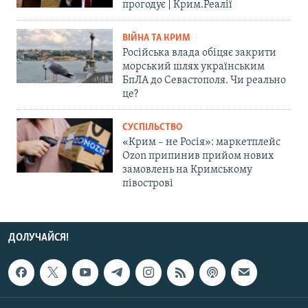
прогодує | Крим.Реалії
ВІЙНА ТА КРИМ
Російська влада обіцяє закрити
морський шлях українським
БпЛА до Севастополя. Чи реально
це?
СУСПІЛЬСТВО
«Крим – не Росія»: маркетплейс
Ozon припинив прийом нових
замовлень на Кримському
півострові
ДОЛУЧАЙСЯ!