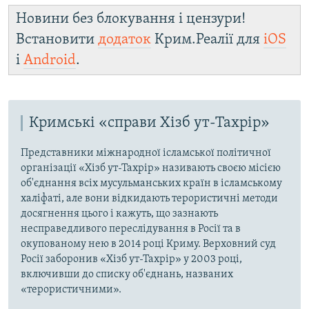
Новини без блокування і цензури!
Встановити
додаток
Крим.Реалії для
iOS
і
Android
.
Кримські «справи Хізб ут-Тахрір»
Представники міжнародної ісламської політичної
організації «Хізб ут-Тахрір» називають своєю місією
об'єднання всіх мусульманських країн в ісламському
халіфаті, але вони відкидають терористичні методи
досягнення цього і кажуть, що зазнають
несправедливого переслідування в Росії та в
окупованому нею в 2014 році Криму. Верховний суд
Росії заборонив «Хізб ут-Тахрір» у 2003 році,
включивши до списку об'єднань, названих
«терористичними».