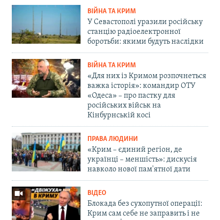
ВІЙНА ТА КРИМ
У Севастополі уразили російську
станцію радіоелектронної
боротьби: якими будуть наслідки
ВІЙНА ТА КРИМ
«Для них із Кримом розпочнеться
важка історія»: командир ОТУ
«Одеса» – про пастку для
російських військ на
Кінбурнській косі
ПРАВА ЛЮДИНИ
«Крим – єдиний регіон, де
українці – меншість»: дискусія
навколо нової пам'ятної дати
ВІДЕО
Блокада без сухопутної операції:
Крим сам себе не заправить і не