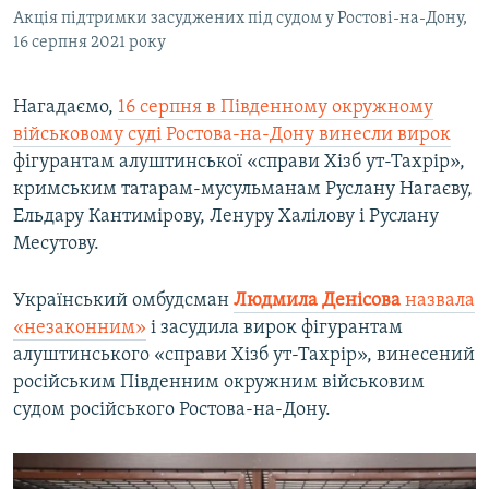
Акція підтримки засуджених під судом у Ростові-на-Дону,
16 серпня 2021 року
Нагадаємо,
16 серпня в Південному окружному
військовому суді Ростова-на-Дону винесли вирок
фігурантам алуштинської «справи Хізб ут-Тахрір»,
кримським татарам-мусульманам Руслану Нагаєву,
Ельдару Кантимірову, Ленуру Халілову і Руслану
Месутову.
Український омбудсман
Людмила Денісова
назвала
«незаконним»
і засудила вирок фігурантам
алуштинського «справи Хізб ут-Тахрір», винесений
російським Південним окружним військовим
судом російського Ростова-на-Дону.