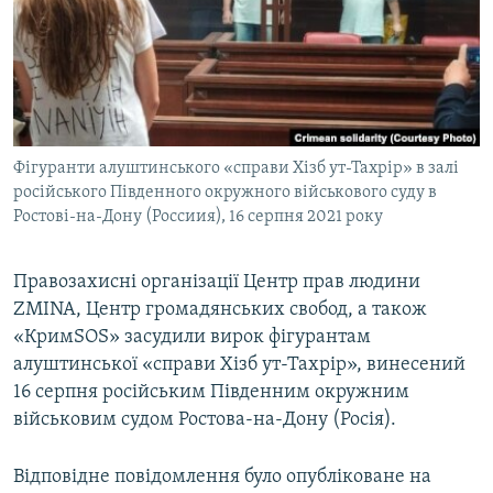
ВІДЕОУРОКИ «ELIFBE»
Русский
СВІДЧЕННЯ ОКУПАЦІЇ
Qırımtatar
УКРАЇНСЬКА ПРОБЛЕМА КРИМУ
ДОЛУЧАЙСЯ!
ІНФОГРАФІКА
Фігуранти алуштинського «справи Хізб ут-Тахрір» в залі
російського Південного окружного військового суду в
Ростові-на-Дону (Россиия), 16 серпня 2021 року
Усі сайти RFE/RL
Правозахисні організації Центр прав людини
ZMINA, Центр громадянських свобод, а також
«КримSOS» засудили вирок фігурантам
алуштинської «справи Хізб ут-Тахрір», винесений
16 серпня російським Південним окружним
військовим судом Ростова-на-Дону (Росія).
Відповідне повідомлення було опубліковане на